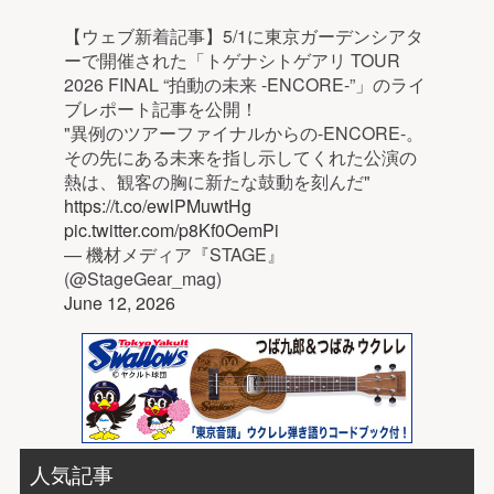
【ウェブ新着記事】5/1に東京ガーデンシアタ
ーで開催された「トゲナシトゲアリ TOUR
2026 FINAL “拍動の未来 -ENCORE-”」のライ
ブレポート記事を公開！
"異例のツアーファイナルからの-ENCORE-。
その先にある未来を指し示してくれた公演の
熱は、観客の胸に新たな鼓動を刻んだ"
https://t.co/ewlPMuwtHg
pic.twitter.com/p8Kf0OemPi
— 機材メディア『STAGE』
(@StageGear_mag)
June 12, 2026
人気記事