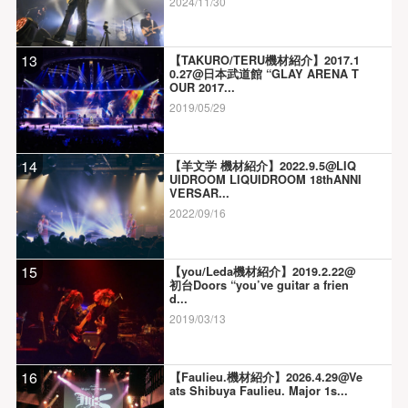
2024/11/30
13
【TAKURO/TERU機材紹介】2017.1
0.27@日本武道館 “GLAY ARENA T
OUR 2017...
2019/05/29
14
【羊文学 機材紹介】2022.9.5@LIQ
UIDROOM LIQUIDROOM 18thANNI
VERSAR...
2022/09/16
15
【you/Leda機材紹介】2019.2.22@
初台Doors “you’ve guitar a frien
d...
2019/03/13
16
【Faulieu.機材紹介】2026.4.29@Ve
ats Shibuya Faulieu. Major 1s...