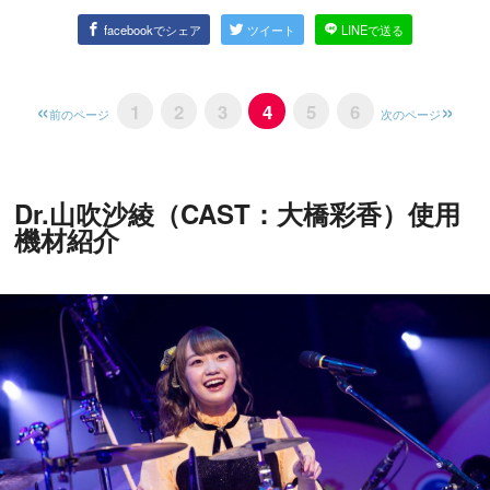
facebookでシェア
ツイート
LINEで送る
1
2
3
4
5
6
前のページ
次のページ
Dr.山吹沙綾（CAST：大橋彩香）使用
機材紹介