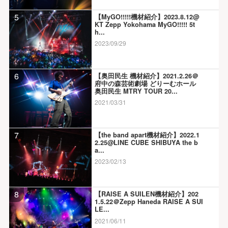
5
【MyGO!!!!!機材紹介】2023.8.12@
KT Zepp Yokohama MyGO!!!!! 5t
h...
2023/09/29
6
【奥田民生 機材紹介】2021.2.26＠
府中の森芸術劇場 どりーむホール
奥田民生 MTRY TOUR 20...
2021/03/31
7
【the band apart機材紹介】2022.1
2.25@LINE CUBE SHIBUYA the b
a...
2023/02/13
8
【RAISE A SUILEN機材紹介】202
1.5.22＠Zepp Haneda RAISE A SUI
LE...
2021/06/11