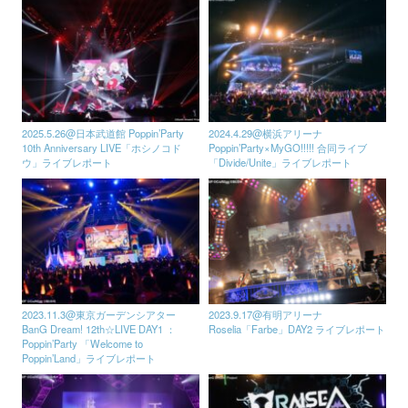
2025.5.26@日本武道館 Poppin’Party
2024.4.29@横浜アリーナ
10th Anniversary LIVE「ホシノコド
Poppin’Party×MyGO!!!!! 合同ライブ
ウ」ライブレポート
「Divide/Unite」ライブレポート
2023.11.3@東京ガーデンシアター
2023.9.17@有明アリーナ
BanG Dream! 12th☆LIVE DAY1 ：
Roselia「Farbe」DAY2 ライブレポート
Poppin’Party 「Welcome to
Poppin’Land」ライブレポート