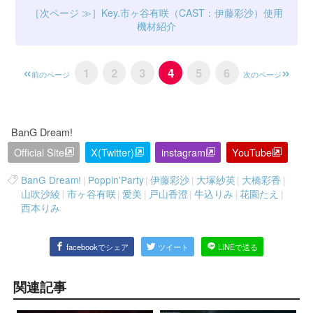
Key.市ヶ谷有咲（CAST：伊藤彩沙）使用
機材紹介
1
2
3
4
5
6
前のページ
次のページ
BanG Dream!
Official Site
X(Twitter)
instagram
YouTube
BanG Dream!
|
Poppin'Party
|
伊藤彩沙
|
大塚紗英
|
大橋彩香
|
山吹沙綾
|
市ヶ谷有咲
|
愛美
|
戸山香澄
|
牛込りみ
|
花園たえ
|
西本りみ
facebookでシェア
ツイート
LINEで送る
関連記事