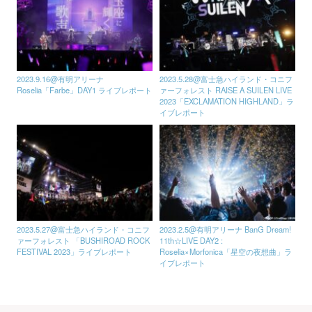
2023.9.16@有明アリーナ
2023.5.28@富士急ハイランド・コニフ
Roselia「Farbe」DAY1 ライブレポート
ァーフォレスト RAISE A SUILEN LIVE
2023「EXCLAMATION HIGHLAND」ラ
イブレポート
2023.5.27@富士急ハイランド・コニフ
2023.2.5@有明アリーナ BanG Dream!
ァーフォレスト 「BUSHIROAD ROCK
11th☆LIVE DAY2 :
FESTIVAL 2023」ライブレポート
Roselia×Morfonica「星空の夜想曲」ラ
イブレポート