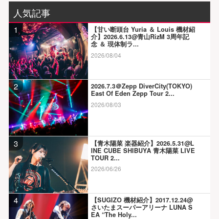
人気記事
1
【甘い断頭台 Yuria ＆ Louis 機材紹
介】2026.6.13@青山RizM 3周年記
念 ＆ 現体制ラ...
2026/08/04
2
2026.7.3＠Zepp DiverCity(TOKYO)
East Of Eden Zepp Tour 2...
2026/08/03
3
【青木陽菜 楽器紹介】2026.5.31@L
INE CUBE SHIBUYA 青木陽菜 LIVE
TOUR 2...
2026/06/26
4
【SUGIZO 機材紹介】2017.12.24@
さいたまスーパーアリーナ LUNA S
EA “The Holy...