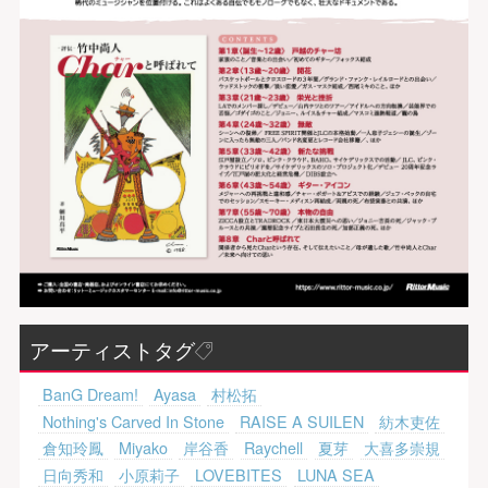
アーティストタグ
BanG Dream!
Ayasa
村松拓
Nothing's Carved In Stone
RAISE A SUILEN
紡木吏佐
倉知玲鳳
Miyako
岸谷香
Raychell
夏芽
大喜多崇規
日向秀和
小原莉子
LOVEBITES
LUNA SEA