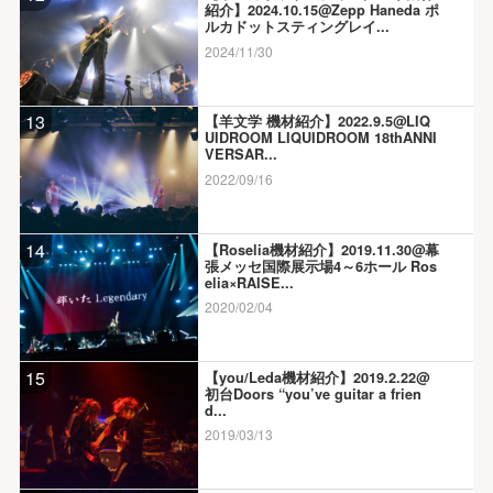
紹介】2024.10.15@Zepp Haneda ポ
ルカドットスティングレイ...
2024/11/30
13
【羊文学 機材紹介】2022.9.5@LIQ
UIDROOM LIQUIDROOM 18thANNI
VERSAR...
2022/09/16
14
【Roselia機材紹介】2019.11.30@幕
張メッセ国際展示場4～6ホール Ros
elia×RAISE...
2020/02/04
15
【you/Leda機材紹介】2019.2.22@
初台Doors “you’ve guitar a frien
d...
2019/03/13