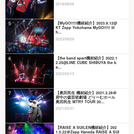
2019/08/09
5
【MyGO!!!!!機材紹介】2023.8.12@
KT Zepp Yokohama MyGO!!!!! 5t
h...
2023/09/29
6
【the band apart機材紹介】2022.1
2.25@LINE CUBE SHIBUYA the b
a...
2023/02/13
7
【奥田民生 機材紹介】2021.2.26＠
府中の森芸術劇場 どりーむホール
奥田民生 MTRY TOUR 20...
2021/03/31
8
【RAISE A SUILEN機材紹介】202
1.5.22＠Zepp Haneda RAISE A SUI