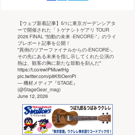
【ウェブ新着記事】5/1に東京ガーデンシアタ
ーで開催された「トゲナシトゲアリ TOUR
2026 FINAL “拍動の未来 -ENCORE-”」のライ
ブレポート記事を公開！
"異例のツアーファイナルからの-ENCORE-。
その先にある未来を指し示してくれた公演の
熱は、観客の胸に新たな鼓動を刻んだ"
https://t.co/ewlPMuwtHg
pic.twitter.com/p8Kf0OemPi
— 機材メディア『STAGE』
(@StageGear_mag)
June 12, 2026