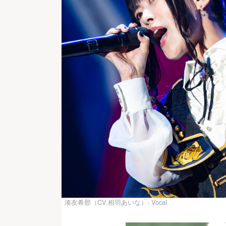
湊友希那（CV.相羽あいな）- Vocal