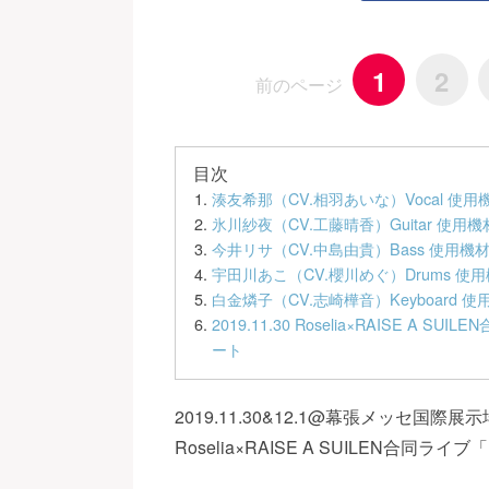
1
2
前のページ
目次
湊友希那（CV.相羽あいな）Vocal 使
氷川紗夜（CV.工藤晴香）Guitar 使用
今井リサ（CV.中島由貴）Bass 使用機
宇田川あこ（CV.櫻川めぐ）Drums 使
白金燐子（CV.志崎樺音）Keyboard 
2019.11.30 Roselia×RAISE A SUI
ート
2019.11.30&12.1@幕張メッセ国際展
Roselia×RAISE A SUILEN合同ライブ「Ra