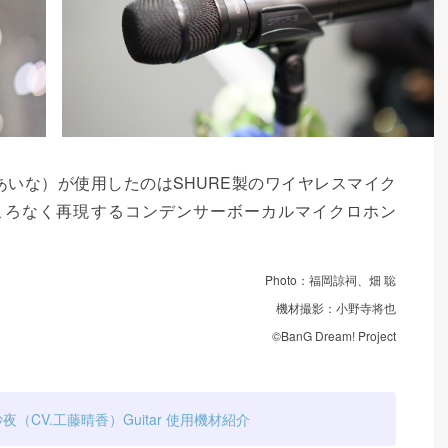
相羽あいな）が使用したのはSHURE製のワイヤレスマイク
余すところなく再現するコンデンサーボーカルマイクロホン
Photo：福岡諒祠、畑 聡
機材撮影：小野寺将也
©BanG Dream! Project
夜（CV.工藤晴香）Guitar 使用機材紹介