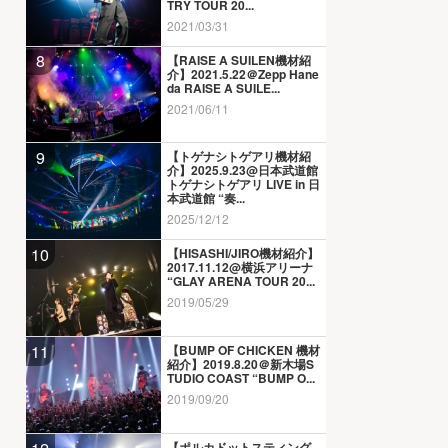
TRY TOUR 20...
2021/03/31
8
【RAISE A SUILEN機材紹
介】2021.5.22＠Zepp Hane
da RAISE A SUILE...
2021/06/11
9
【トゲナシトゲアリ機材紹
介】2025.9.23@日本武道館
トゲナシトゲアリ LIVE in 日
本武道館 “奏...
2025/12/12
10
【HISASHI/JIRO機材紹介】
2017.11.12@横浜アリーナ
“GLAY ARENA TOUR 20...
2019/05/29
11
【BUMP OF CHICKEN 機材
紹介】2019.8.20＠新木場S
TUDIO COAST “BUMP O...
2019/09/20
【ポルカドットスティング