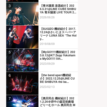
3
【青木陽菜 楽器紹介】202
6.5.31@LINE CUBE SHIBU
YA 青木陽菜 LIVE TOUR 2...
2026/06/26
4
【SUGIZO 機材紹介】2017.
12.24@さいたまスーパーア
リーナ LUNA SEA “The Hol
y...
2019/08/09
5
【MyGO!!!!!機材紹介】202
3.8.12@KT Zepp Yokoham
a MyGO!!!!! 5th...
2023/09/29
6
【the band apart機材紹
介】2022.12.25@LINE CU
BE SHIBUYA the ba...
2023/02/13
7
【奥田民生 機材紹介】202
1.2.26＠府中の森芸術劇場
どりーむホール 奥田民生 M