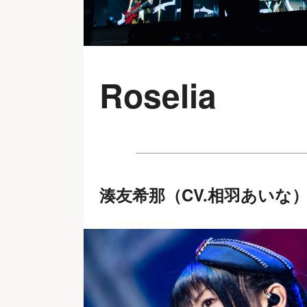
Roselia
湊友希那（CV.相羽あいな