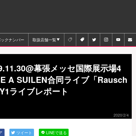
バックナンバー
取扱店舗一覧






19.11.30@幕張メッセ国際展示場4
SE A SUILEN合同ライブ「Rausch
s」DAY1ライブレポート
2020/2/4
ア
ツイート
LINEで送る