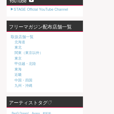
YouTube
STAGE Official YouTube Channel
フリーマガジン配布店舗一覧
取扱店舗一覧
北海道
東北
関東（東京以外）
東京
甲信越・北陸
東海
近畿
中国・四国
九州・沖縄
アーティストタグ
BanG Dream!
Ayasa
村松拓