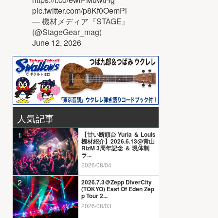
pic.twitter.com/p8Kf0OemPi
— 機材メディア『STAGE』
(@StageGear_mag)
June 12, 2026
人気記事
1
【甘い断頭台 Yuria ＆ Louis
機材紹介】2026.6.13@青山
RizM 3周年記念 ＆ 現体制
ラ...
2026/08/04
2
2026.7.3＠Zepp DiverCity
(TOKYO) East Of Eden Zep
p Tour 2...
2026/08/03