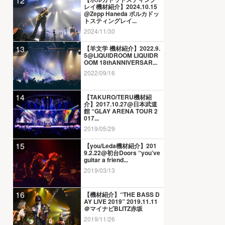
12
レイ機材紹介】2024.10.15
@Zepp Haneda ポルカドッ
トスティングレイ...
2024/11/30
13
【羊文学 機材紹介】2022.9.
5@LIQUIDROOM LIQUIDR
OOM 18thANNIVERSAR...
2022/09/16
14
【TAKURO/TERU機材紹
介】2017.10.27@日本武道
館 “GLAY ARENA TOUR 2
017...
2019/05/29
15
【you/Leda機材紹介】201
9.2.22@初台Doors “you’ve
guitar a friend...
2019/03/13
16
【機材紹介】“THE BASS D
AY LIVE 2019” 2019.11.11
＠マイナビBLITZ赤坂
2019/11/26