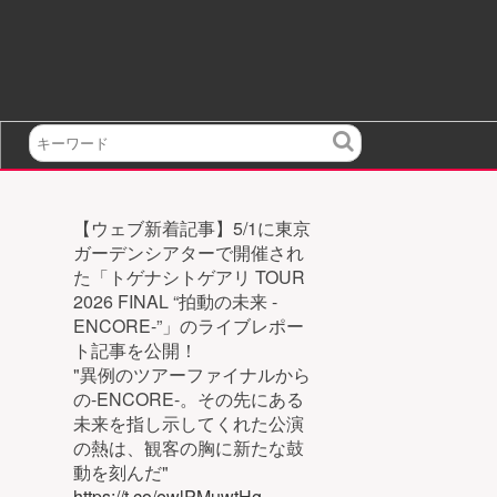
検
索
【ウェブ新着記事】5/1に東京
ガーデンシアターで開催され
た「トゲナシトゲアリ TOUR
2026 FINAL “拍動の未来 -
ENCORE-”」のライブレポー
ト記事を公開！
"異例のツアーファイナルから
の-ENCORE-。その先にある
未来を指し示してくれた公演
の熱は、観客の胸に新たな鼓
動を刻んだ"
https://t.co/ewlPMuwtHg