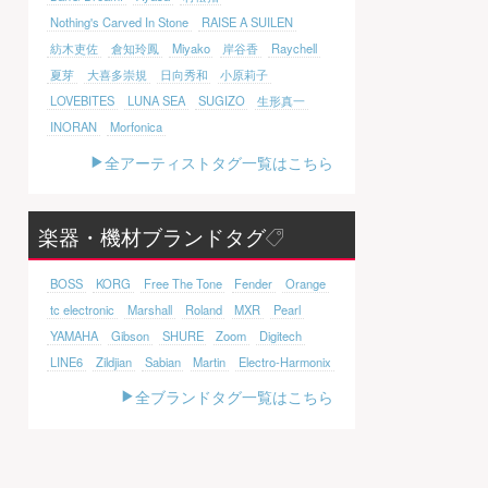
Nothing's Carved In Stone
RAISE A SUILEN
紡木吏佐
倉知玲鳳
Miyako
岸谷香
Raychell
夏芽
大喜多崇規
日向秀和
小原莉子
LOVEBITES
LUNA SEA
SUGIZO
生形真一
INORAN
Morfonica
全アーティストタグ一覧はこちら
楽器・機材ブランドタグ
BOSS
KORG
Free The Tone
Fender
Orange
tc electronic
Marshall
Roland
MXR
Pearl
YAMAHA
Gibson
SHURE
Zoom
Digitech
LINE6
Zildjian
Sabian
Martin
Electro-Harmonix
全ブランドタグ一覧はこちら