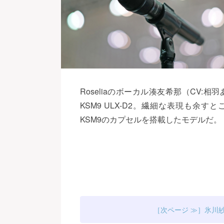
Roseliaのボーカル湊友希那（CV:
KSM9 ULX-D2。繊細な表現も
KSM9のカプセルを搭載したモデルだ。
氷川紗