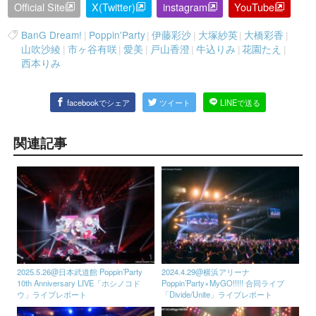
Official Site
X(Twitter)
instagram
YouTube
BanG Dream!
|
Poppin'Party
|
伊藤彩沙
|
大塚紗英
|
大橋彩香
|
山吹沙綾
|
市ヶ谷有咲
|
愛美
|
戸山香澄
|
牛込りみ
|
花園たえ
|
西本りみ
facebookでシェア
ツイート
LINEで送る
関連記事
2025.5.26@日本武道館 Poppin’Party
2024.4.29@横浜アリーナ
10th Anniversary LIVE「ホシノコド
Poppin’Party×MyGO!!!!! 合同ライブ
ウ」ライブレポート
「Divide/Unite」ライブレポート