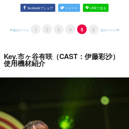
facebookでシェア
ツイート
LINEで送る
1
2
3
4
5
6
前のページ
次のページ
Key.市ヶ谷有咲（CAST：伊藤彩沙）
使用機材紹介