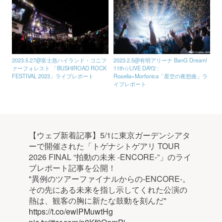
2023.5.27@富士急ハイランド・コニフ
2023.2.5@有明アリーナ BanG Dream!
ァーフォレスト 「BUSHIROAD ROCK
11th☆LIVE DAY2 :
FESTIVAL 2023」ライブレポート
Roselia×Morfonica「星空の夜想曲」ラ
イブレポート
【ウェブ新着記事】5/1に東京ガーデンシアタ
ーで開催された「トゲナシトゲアリ TOUR
2026 FINAL “拍動の未来 -ENCORE-”」のライ
ブレポート記事を公開！
"異例のツアーファイナルからの-ENCORE-。
その先にある未来を指し示してくれた公演の
熱は、観客の胸に新たな鼓動を刻んだ"
https://t.co/ewlPMuwtHg