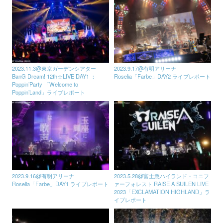
2023.11.3@東京ガーデンシアター
2023.9.17@有明アリーナ
BanG Dream! 12th☆LIVE DAY1 ：
Roselia「Farbe」DAY2 ライブレポート
Poppin’Party 「Welcome to
Poppin’Land」ライブレポート
2023.9.16@有明アリーナ
2023.5.28@富士急ハイランド・コニフ
Roselia「Farbe」DAY1 ライブレポート
ァーフォレスト RAISE A SUILEN LIVE
2023「EXCLAMATION HIGHLAND」ラ
イブレポート