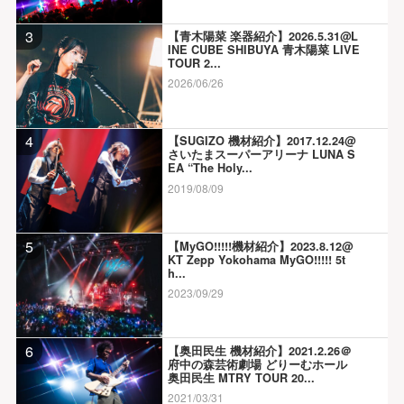
3
【青木陽菜 楽器紹介】2026.5.31@L
INE CUBE SHIBUYA 青木陽菜 LIVE
TOUR 2...
2026/06/26
4
【SUGIZO 機材紹介】2017.12.24@
さいたまスーパーアリーナ LUNA S
EA “The Holy...
2019/08/09
5
【MyGO!!!!!機材紹介】2023.8.12@
KT Zepp Yokohama MyGO!!!!! 5t
h...
2023/09/29
6
【奥田民生 機材紹介】2021.2.26＠
府中の森芸術劇場 どりーむホール
奥田民生 MTRY TOUR 20...
2021/03/31