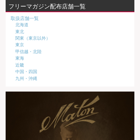
フリーマガジン配布店舗一覧
取扱店舗一覧
北海道
東北
関東（東京以外）
東京
甲信越・北陸
東海
近畿
中国・四国
九州・沖縄