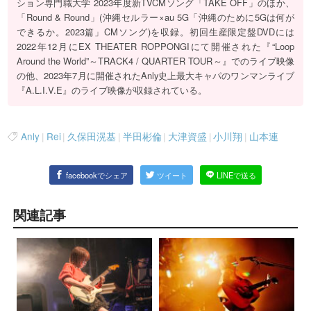
ション専門職大学 2023年度新TVCMソング「TAKE OFF」のほか、
「Round & Round」(沖縄セルラー×au 5G「沖縄のために5Gは何が
できるか。2023篇」CMソング)を収録。初回生産限定盤DVDには
2022年12月にEX THEATER ROPPONGIにて開催された『“Loop
Around the World”～TRACK4 / QUARTER TOUR～』でのライブ映像
の他、2023年7月に開催されたAnly史上最大キャパのワンマンライブ
『A.L.I.V.E』のライブ映像が収録されている。
Anly
|
Rei
|
久保田滉基
|
半田彬倫
|
大津資盛
|
小川翔
|
山本連
facebookでシェア
ツイート
LINEで送る
関連記事