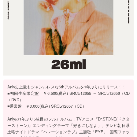
Anly史上最もジャンルレスな5thアルバムを1年ぶりにリリース！！
■初回生産限定盤 ￥6,500(税込) SRCL-12655 ～ SRCL-12656（CD
＋DVD）
■通常盤 ￥3,000(税込) SRCL-12657（CD）
Anlyの1年ぶり5枚目のフルアルバム！TVアニメ『Dr.STONE(ドクタ
ーストーン)』エンディングテーマ「好きにしなよ」、テレビ朝日系
土曜ナイトドラマ『ハレーションラブ』主題歌「EYE」, 国際ファッ