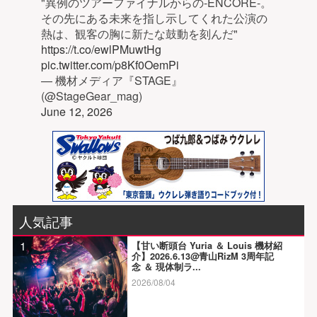
"異例のツアーファイナルからの-ENCORE-。
その先にある未来を指し示してくれた公演の
熱は、観客の胸に新たな鼓動を刻んだ"
https://t.co/ewlPMuwtHg
pic.twitter.com/p8Kf0OemPi
— 機材メディア『STAGE』
(@StageGear_mag)
June 12, 2026
人気記事
1
【甘い断頭台 Yuria ＆ Louis 機材紹
介】2026.6.13@青山RizM 3周年記
念 ＆ 現体制ラ...
2026/08/04