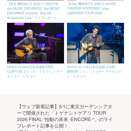
【Anly 機材紹介】2020.11.25＠渋谷
【chay 機材紹介】2020.2.16＠EX
duo MUSIC EXCHANGE “duo MUSIC
THEATER ROPPONGI “chay
EXCHANGE presents -Anly 5th
LAVENDER TOUR 2020”
Anniversary Live-” ライブレポート
2019.4.13-20＠日本武道館 ERIC
2019.4.10-11＠日本武道館 JOHN
CLAPTON エリック・クラプトン アー
MAYER ジョン・メイヤー アーティス
ティスト・レビュー
ト・レビュー
【ウェブ新着記事】5/1に東京ガーデンシアタ
ーで開催された「トゲナシトゲアリ TOUR
2026 FINAL “拍動の未来 -ENCORE-”」のライ
ブレポート記事を公開！