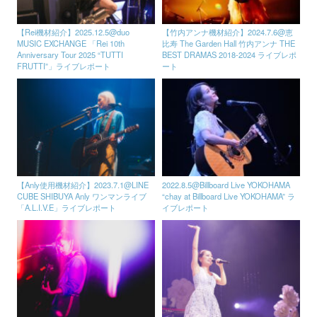
【Rei機材紹介】2025.12.5@duo
【竹内アンナ機材紹介】2024.7.6@恵
MUSIC EXCHANGE 「Rei 10th
比寿 The Garden Hall 竹内アンナ THE
Anniversary Tour 2025 “TUTTI
BEST DRAMAS 2018-2024 ライブレポ
FRUTTI”」ライブレポート
ート
【Anly使用機材紹介】2023.7.1@LINE
2022.8.5@Billboard Live YOKOHAMA
CUBE SHIBUYA Anly ワンマンライブ
“chay at Billboard Live YOKOHAMA” ラ
「A.L.I.V.E」ライブレポート
イブレポート