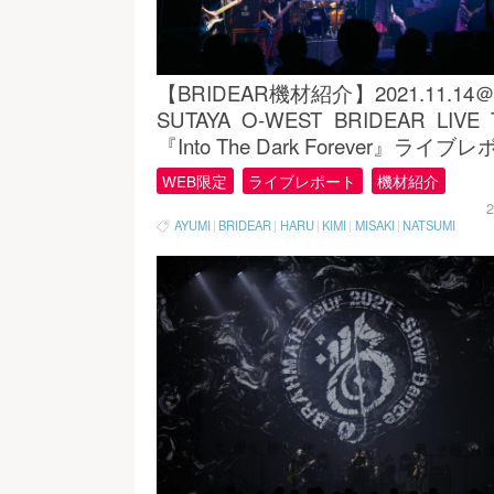
【BRIDEAR機材紹介】2021.11.14
SUTAYA O-WEST BRIDEAR LIVE
『Into The Dark Forever』ライブ
WEB限定
ライブレポート
機材紹介
2
AYUMI
|
BRIDEAR
|
HARU
|
KIMI
|
MISAKI
|
NATSUMI