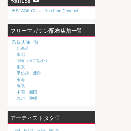
YouTube
STAGE Official YouTube Channel
フリーマガジン配布店舗一覧
取扱店舗一覧
北海道
東北
関東（東京以外）
東京
甲信越・北陸
東海
近畿
中国・四国
九州・沖縄
アーティストタグ
BanG Dream!
Ayasa
村松拓