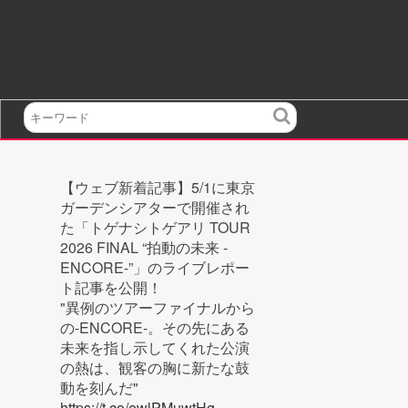
検
索
【ウェブ新着記事】5/1に東京
ガーデンシアターで開催され
た「トゲナシトゲアリ TOUR
2026 FINAL “拍動の未来 -
ENCORE-”」のライブレポー
ト記事を公開！
"異例のツアーファイナルから
の-ENCORE-。その先にある
未来を指し示してくれた公演
の熱は、観客の胸に新たな鼓
動を刻んだ"
https://t.co/ewlPMuwtHg