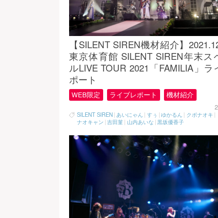
【SILENT SIREN機材紹介】2021.1
東京体育館 SILENT SIREN年末
ルLIVE TOUR 2021「FAMILIA」
ポート
WEB限定
ライブレポート
機材紹介
2
SILENT SIREN
|
あいにゃん
|
すぅ
|
ゆかるん
|
クボナオキ
|
ナオキャン
|
吉田菫
|
山内あいな
|
黒坂優香子