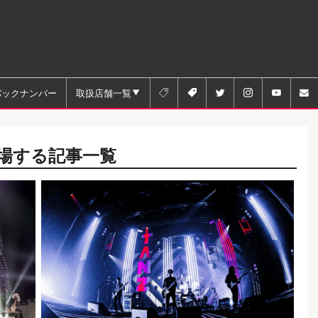
バックナンバー
取扱店舗一覧






場する記事一覧