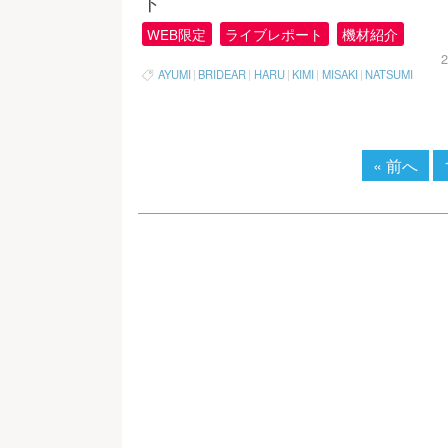
ト
WEB限定
ライブレポート
機材紹介
2
AYUMI
|
BRIDEAR
|
HARU
|
KIMI
|
MISAKI
|
NATSUMI
« 前へ