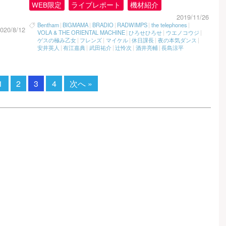
WEB限定
ライブレポート
機材紹介
2019/11/26
Bentham
|
BIGMAMA
|
BRADIO
|
RADWIMPS
|
the telephones
|
020/8/12
VOLA & THE ORIENTAL MACHINE
|
ひろせひろせ
|
ウエノコウジ
|
ゲスの極み乙女
|
フレンズ
|
マイケル
|
休日課長
|
夜の本気ダンス
|
安井英人
|
有江嘉典
|
武田祐介
|
辻怜次
|
酒井亮輔
|
長島涼平
1
2
3
4
次へ »