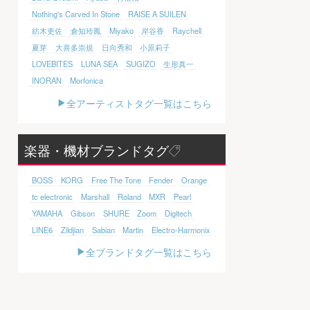
Nothing's Carved In Stone
RAISE A SUILEN
紡木吏佐
倉知玲鳳
Miyako
岸谷香
Raychell
夏芽
大喜多崇規
日向秀和
小原莉子
LOVEBITES
LUNA SEA
SUGIZO
生形真一
INORAN
Morfonica
全アーティストタグ一覧はこちら
楽器・機材ブランドタグ
BOSS
KORG
Free The Tone
Fender
Orange
tc electronic
Marshall
Roland
MXR
Pearl
YAMAHA
Gibson
SHURE
Zoom
Digitech
LINE6
Zildjian
Sabian
Martin
Electro-Harmonix
全ブランドタグ一覧はこちら