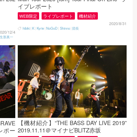
イブレポート
WEB限定
ライブレポート
機材紹介
2020/8/31
hibiki
|
K
|
Kyrie
|
NoGoD
|
Shinno
|
団長
020/12/4
生形真一
【機材紹介】“THE BASS DAY LIVE 2019”
BRAVE
2019.11.11＠マイナビBLITZ赤坂
ブレポー