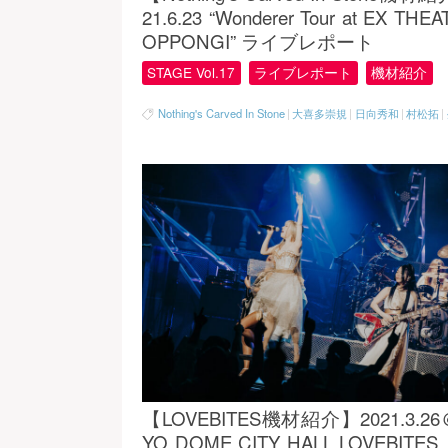
21.6.23 “Wonderer Tour at EX THE
OPPONGI” ライブレポート
STAGE Vol.17
ライブレポート
機材紹介
Nothing's Carved In Stone
|
大喜多崇規
|
日向秀和
|
村松拓
|
【LOVEBITES機材紹介】2021.3.26
YO DOME CITY HALL LOVEBITES