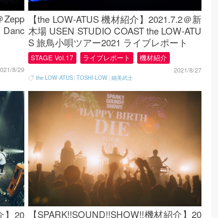
Zepp
【the LOW-ATUS 機材紹介】2021.7.2＠新
 Danc
木場 USEN STUDIO COAST the LOW-ATU
S 旅鳥小唄ツアー2021 ライブレポート
STAGE Vol.17
ライブレポート
機材紹介
021/8/29
2021/8/27
the LOW-ATUS
|
TOSHI-LOW
|
細美武士
【SPARK!!SOUND!!SHOW!!機材紹介】20
紹介】20