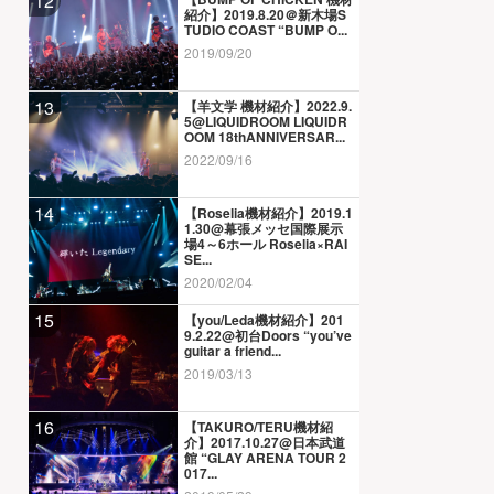
12
紹介】2019.8.20＠新木場S
TUDIO COAST “BUMP O...
2019/09/20
13
【羊文学 機材紹介】2022.9.
5@LIQUIDROOM LIQUIDR
OOM 18thANNIVERSAR...
2022/09/16
14
【Roselia機材紹介】2019.1
1.30@幕張メッセ国際展示
場4～6ホール Roselia×RAI
SE...
2020/02/04
15
【you/Leda機材紹介】201
9.2.22@初台Doors “you’ve
guitar a friend...
2019/03/13
16
【TAKURO/TERU機材紹
介】2017.10.27@日本武道
館 “GLAY ARENA TOUR 2
017...