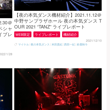
【夜の本気ダンス機材紹介】2021.11.12＠
中野サンプラザホール 夜の本気ダンス T
2.30＠
OUR 2021 “TANZ” ライブレポート
スペシャ
ライブレ
WEB限定
ライブレポート
機材紹介
2021/12/10
マイケル
|
夜の本気ダンス
|
米田貴紀
|
西田一紀
|
鈴鹿秋斗
022/1/28