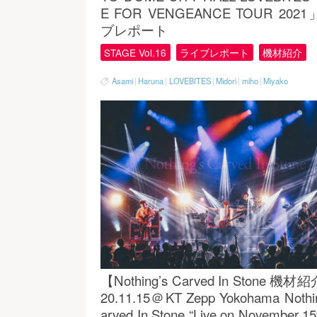
E FOR VENGEANCE TOUR 202
ブレポート
STAGE Vol.16
ライブレポート
機材紹介
Asami
|
Haruna
|
LOVEBITES
|
Midori
|
miho
|
Miyako
【Nothing’s Carved In Stone 機材
20.11.15＠KT Zepp Yokohama Nothi
arved In Stone “Live on November 15