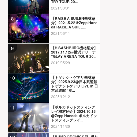
TRY TOUR 20...
2021/03/31
8
【RAISE A SUILEN機材紹
介】2021.5.22＠Zepp Hane
da RAISE A SUILE...
2021/06/11
9
【HISASHI/JIRO機材紹介】
2017.11.12@横浜アリーナ
“GLAY ARENA TOUR 20...
2019/05/29
10
【トゲナシトゲアリ機材紹
介】2025.9.23@日本武道館
トゲナシトゲアリ LIVE in 日
本武道館 “奏...
2025/12/12
11
【ポルカドットスティング
レイ機材紹介】2024.10.15
@Zepp Haneda ポルカドッ
トスティングレイ...
2024/11/30
【BUMP OF CHICKEN 機材