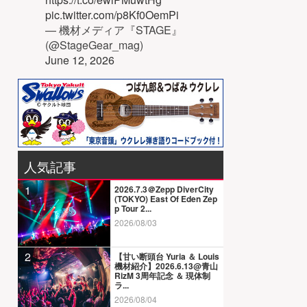
pic.twitter.com/p8Kf0OemPi
— 機材メディア『STAGE』
(@StageGear_mag)
June 12, 2026
人気記事
1
2026.7.3＠Zepp DiverCity
(TOKYO) East Of Eden Zep
p Tour 2...
2026/08/03
2
【甘い断頭台 Yuria ＆ Louis
機材紹介】2026.6.13@青山
RizM 3周年記念 ＆ 現体制
ラ...
2026/08/04