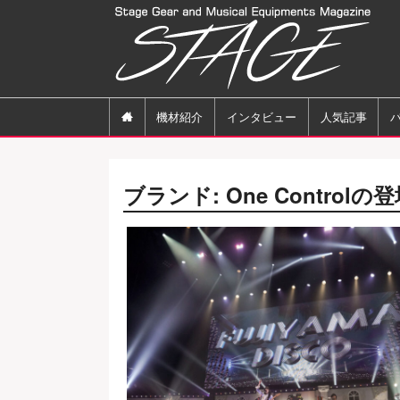

機材紹介
インタビュー
人気記事
ブランド:
One Control
の登