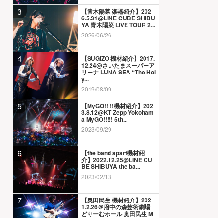
3
【青木陽菜 楽器紹介】202
6.5.31@LINE CUBE SHIBU
YA 青木陽菜 LIVE TOUR 2...
2026/06/26
4
【SUGIZO 機材紹介】2017.
12.24@さいたまスーパーア
リーナ LUNA SEA “The Hol
y...
2019/08/09
5
【MyGO!!!!!機材紹介】202
3.8.12@KT Zepp Yokoham
a MyGO!!!!! 5th...
2023/09/29
6
【the band apart機材紹
介】2022.12.25@LINE CU
BE SHIBUYA the ba...
2023/02/13
7
【奥田民生 機材紹介】202
1.2.26＠府中の森芸術劇場
どりーむホール 奥田民生 M