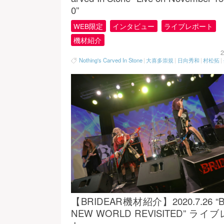
0”
WEB限定
インタビュー
ライブレポート
機材紹介
2
Nothing's Carved In Stone
|
大喜多崇規
|
日向秀和
|
村松拓
|
【BRIDEAR機材紹介】2020.7.26 “
NEW WORLD REVISITED” ライ