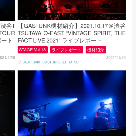
【GASTUNK機材紹介】2021.10.17＠渋谷
＠渋谷T
TSUTAYA O-EAST “VINTAGE SPIRIT, THE
 TOUR
FACT LIVE 2021” ライブレポート
レポート
STAGE Vol.18
ライブレポート
機材紹介
2021/11/20
021/12/8
BABY
|
BAKI
|
GASTUNK
|
KEI
|
TATSU