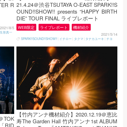
21.4.24＠渋谷TSUTAYA O-EAST SPARK!!S
ATER R
OUND!!SHOW!! presents “HAPPY BIRTH
DIE” TOUR FINAL ライブレポート
WEB限定
ライブレポート
機材紹介
2021/8/5
生形真一
2021/5/14
SPARK!!SOUND!!SHOW!!
|
イチロー
|
タクマ
|
タナカユーキ
|
チヨ
【竹内アンナ機材紹介】2020.12.19＠恵比
＠TOK
寿The Garden Hall 竹内アンナ1st ALBUM
 「RID