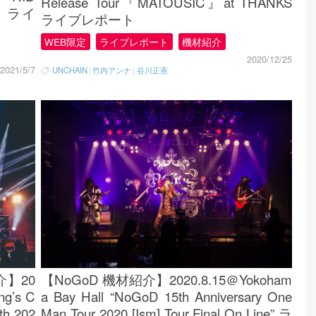
Release Tour『MATOUSIC』at THANKS
1」ライ
ライブレポート
WEB限定
ライブレポート
機材紹介
2020/12/25
2021/5/7
UNCHAIN
|
竹内アンナ
|
谷川正憲
紹介】20
【NoGoD 機材紹介】2020.8.15＠Yokoham
ng’s C
a Bay Hall “NoGoD 15th Anniversary One
th 202
Man Tour 2020 [Ism] Tour Final On Line” ラ