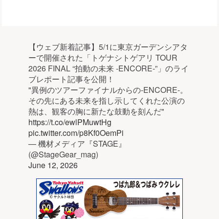
【ウェブ新着記事】5/1に東京ガーデンシアタ
ーで開催された「トゲナシトゲアリ TOUR
2026 FINAL “拍動の未来 -ENCORE-”」のライ
ブレポート記事を公開！
"異例のツアーファイナルからの-ENCORE-。
その先にある未来を指し示してくれた公演の
熱は、観客の胸に新たな鼓動を刻んだ"
https://t.co/ewlPMuwtHg
pic.twitter.com/p8Kf0OemPi
— 機材メディア『STAGE』
(@StageGear_mag)
June 12, 2026