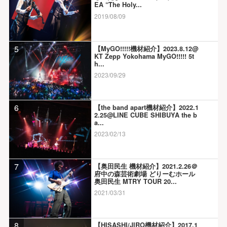
EA “The Holy...
2019/08/09
5
【MyGO!!!!!機材紹介】2023.8.12@
KT Zepp Yokohama MyGO!!!!! 5t
h...
2023/09/29
6
【the band apart機材紹介】2022.1
2.25@LINE CUBE SHIBUYA the b
a...
2023/02/13
7
【奥田民生 機材紹介】2021.2.26＠
府中の森芸術劇場 どりーむホール
奥田民生 MTRY TOUR 20...
2021/03/31
8
【HISASHI/JIRO機材紹介】2017.1