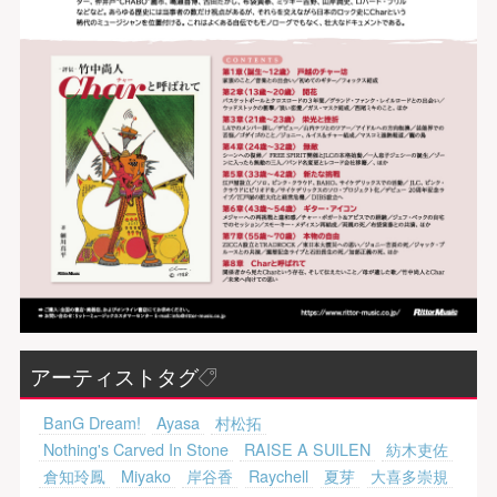
アーティストタグ
BanG Dream!
Ayasa
村松拓
Nothing's Carved In Stone
RAISE A SUILEN
紡木吏佐
倉知玲鳳
Miyako
岸谷香
Raychell
夏芽
大喜多崇規