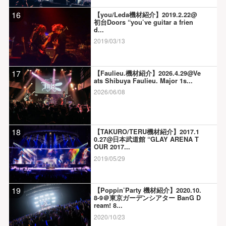
16
【you/Leda機材紹介】2019.2.22@
初台Doors “you’ve guitar a frien
d...
2019/03/13
17
【Faulieu.機材紹介】2026.4.29@Ve
ats Shibuya Faulieu. Major 1s...
2026/06/08
18
【TAKURO/TERU機材紹介】2017.1
0.27@日本武道館 “GLAY ARENA T
OUR 2017...
2019/05/29
19
【Poppin’Party 機材紹介】2020.10.
8-9＠東京ガーデンシアター BanG D
ream! 8...
2020/10/23