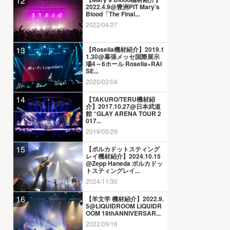
12
2022.4.9@豊洲PIT Mary’s
Blood「The Final...
2022/04/27
13
【Roselia機材紹介】2019.1
1.30@幕張メッセ国際展示
場4～6ホール Roselia×RAI
SE...
2020/02/04
14
【TAKURO/TERU機材紹
介】2017.10.27@日本武道
館 “GLAY ARENA TOUR 2
017...
2019/05/29
15
【ポルカドットスティング
レイ機材紹介】2024.10.15
@Zepp Haneda ポルカドッ
トスティングレイ...
2024/11/30
16
【羊文学 機材紹介】2022.9.
5@LIQUIDROOM LIQUIDR
OOM 18thANNIVERSAR...
2022/09/16