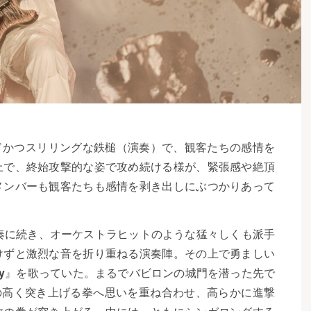
ドかつスリリングな鉄槌（演奏）で、観客たちの感情を
上で、終始攻撃的な姿で攻め続ける様が、緊張感や絶頂
メンバーも観客たちも感情を剥き出しにぶつかりあって
演奏に続き、オーケストラヒットのような猛々しくも派手
けずと激烈な音を折り重ねる演奏陣。その上で勇ましい
y
』を歌っていた。まるでバビロンの城門を潜った先で
iの高く突き上げる拳へ思いを重ね合わせ、高らかに進撃