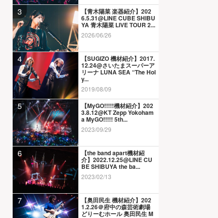
3
【青木陽菜 楽器紹介】202
6.5.31@LINE CUBE SHIBU
YA 青木陽菜 LIVE TOUR 2...
2026/06/26
4
【SUGIZO 機材紹介】2017.
12.24@さいたまスーパーア
リーナ LUNA SEA “The Hol
y...
2019/08/09
5
【MyGO!!!!!機材紹介】202
3.8.12@KT Zepp Yokoham
a MyGO!!!!! 5th...
2023/09/29
6
【the band apart機材紹
介】2022.12.25@LINE CU
BE SHIBUYA the ba...
2023/02/13
7
【奥田民生 機材紹介】202
1.2.26＠府中の森芸術劇場
どりーむホール 奥田民生 M