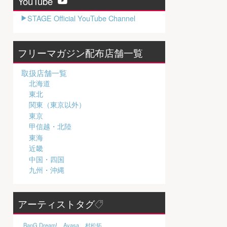
YouTube
STAGE Official YouTube Channel
フリーマガジン配布店舗一覧
取扱店舗一覧
北海道
東北
関東（東京以外）
東京
甲信越・北陸
東海
近畿
中国・四国
九州・沖縄
アーティストタグ
BanG Dream!
Ayasa
村松拓