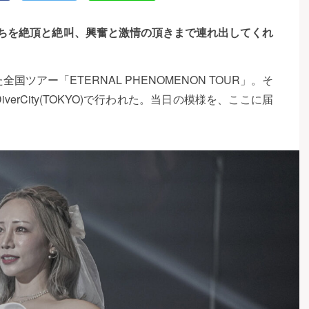
客たちを絶頂と絶叫、興奮と激情の頂きまで連れ出してくれ
国ツアー「ETERNAL PHENOMENON TOUR」。そ
iverCity(TOKYO)で行われた。当日の模様を、ここに届