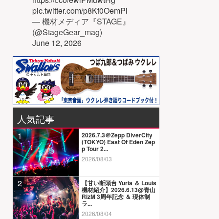
pic.twitter.com/p8Kf0OemPi
— 機材メディア『STAGE』
(@StageGear_mag)
June 12, 2026
人気記事
1
2026.7.3＠Zepp DiverCity
(TOKYO) East Of Eden Zep
p Tour 2...
2026/08/03
2
【甘い断頭台 Yuria ＆ Louis
機材紹介】2026.6.13@青山
RizM 3周年記念 ＆ 現体制
ラ...
2026/08/04