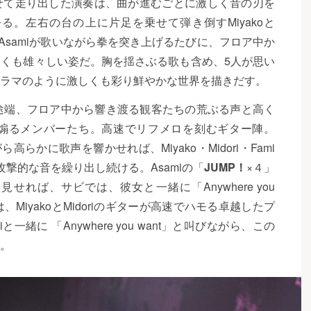
せて走り出した演奏は、曲が進むごとに激しく音の刃を
。左右の台の上に片足を乗せて弾き倒すMiyakoと
、Asamiが歌いながら拳を突き上げるたびに、フロア中か
くも雄々しい姿だ。胸を揺さぶる歌も含め、5人が思い
ラマのように激しくも彩り鮮やかな世界を描きだす。
途端、フロア中から響き渡る観客たちの荒ぶる声と高く
煽るメンバーたち。高速でリフメロを刻むギター陣。
高らかに歌声を響かせれば、Miyako・Midori・Fami
撃的な音を繰り出し続ける。Asamiの「
JUMP！
×４」
れば、サビでは、彼女と一緒に「Anywhere you
MiyakoとMidoriのギターが高速でハモる卓越したプ
緒に 「Anywhere you want」と叫びながら、この
。