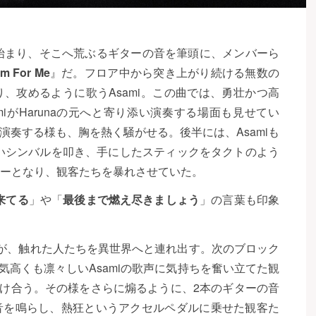
ら始まり、そこへ荒ぶるギターの音を筆頭に、メンバーら
am For Me
』だ。フロア中から突き上がり続ける無数の
、攻めるように歌うAsami。この曲では、勇壮かつ高
miがHarunaの元へと寄り添い演奏する場面も見せてい
ように演奏する様も、胸を熱く騒がせる。後半には、Asamiも
り添いシンバルを叩き、手にしたスティックをタクトのよう
ーとなり、観客たちを暴れさせていた。
来てる
」や「
最後まで燃え尽きましょう
」の言葉も印象
が、触れた人たちを異世界へと連れ出す。次のブロック
気高くも凛々しいAsamiの歌声に気持ちを奮い立てた観
を掛け合う。その様をさらに煽るように、2本のギターの音
音を鳴らし、熱狂というアクセルペダルに乗せた観客た