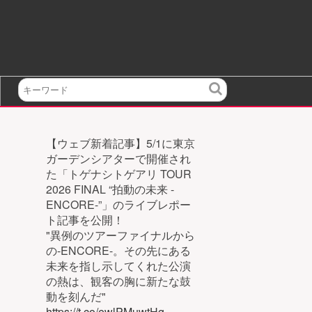
検
索
【ウェブ新着記事】5/1に東京
ガーデンシアターで開催され
た「トゲナシトゲアリ TOUR
2026 FINAL “拍動の未来 -
ENCORE-”」のライブレポー
ト記事を公開！
"異例のツアーファイナルから
の-ENCORE-。その先にある
未来を指し示してくれた公演
の熱は、観客の胸に新たな鼓
動を刻んだ"
https://t.co/ewlPMuwtHg