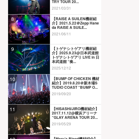
TRY TOUR 20...
2021/03/31
8
【RAISE A SUILEN機材紹
介】2021.5.22＠Zepp Hane
da RAISE A SUILE...
2021/06/11
9
【トゲナシトゲアリ機材紹
介】2025.9.23@日本武道館
トゲナシトゲアリ LIVE in 日
本武道館 “奏...
2025/12/12
10
【BUMP OF CHICKEN 機材
紹介】2019.8.20＠新木場S
TUDIO COAST “BUMP O...
2019/09/20
11
【HISASHI/JIRO機材紹介】
2017.11.12@横浜アリーナ
“GLAY ARENA TOUR 20...
2019/05/29
【Mary’s Blood機材紹介】