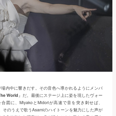
が場内中に響きだす。その音色へ導かれるようにメンバ
The World
』だ。最後にステージ上に姿を現したヴォー
合図に、MiyakoとMidoriが高速で音を突き刺せば、
せる。そのうえで歌うAsamiのハイトーンを魅力にした声が