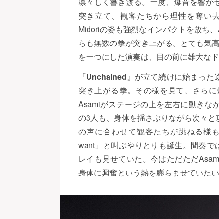
凛々しく響き渡る。一度、爆音を響か
突き立て、観客たちから理性を奪い去る
Midoriの姿も強烈なインパクトを放ち
らも無数の拳が突き上がる。とても気高
を一つにした演奏は、目の前に雄大なド
『
Unchained
』が立て続けに始まった
突き上がる拳。その様を見て、さらに
Asamiがステージの上を左右に動きながら
の3人も、身体を揺さぶりながら次々と攻
の声に合わせて観客たちが跳ねる様も見せ
want」と叫ぶやりとりも誕生。間奏では、
レイも見せていた。今はただただAsamiと一
身体に興奮という熱を膨らませていたい