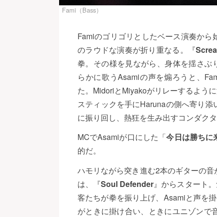
Fami（Bass）
Famiのゴリゴリとしたベース演奏か
のラウドな演奏が折り重なる。『
Scre
拳。その様を見ながら、身体を揺さぶり
らかに歌うAsamiの声を煽ろうと、Fa
た。MidoriとMiyakoがリレーする
スティックを手にHarunaの側へ寄
に振り回し、熱狂を生み出すコンダクタ
MCでAsamiが口にした「
今日は勝ちに
的だ。
ハモリながら突き進む2本のギターの音
は、『
Soul Defender
』からスタート。
客たちが拳を振り上げ、Asamiと声
がときに掛け合い、ときにユニゾンで