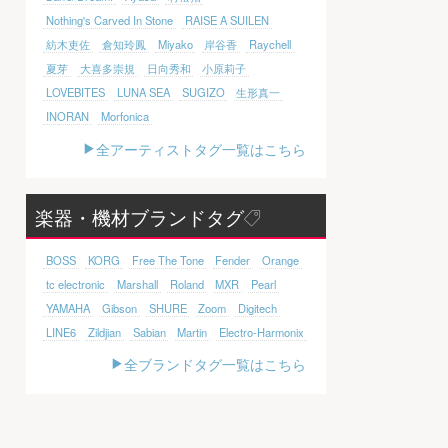
Nothing's Carved In Stone
RAISE A SUILEN
紡木吏佐
倉知玲鳳
Miyako
岸谷香
Raychell
夏芽
大喜多崇規
日向秀和
小原莉子
LOVEBITES
LUNA SEA
SUGIZO
生形真一
INORAN
Morfonica
全アーティストタグ一覧はこちら
楽器・機材ブランドタグ
BOSS
KORG
Free The Tone
Fender
Orange
tc electronic
Marshall
Roland
MXR
Pearl
YAMAHA
Gibson
SHURE
Zoom
Digitech
LINE6
Zildjian
Sabian
Martin
Electro-Harmonix
全ブランドタグ一覧はこちら