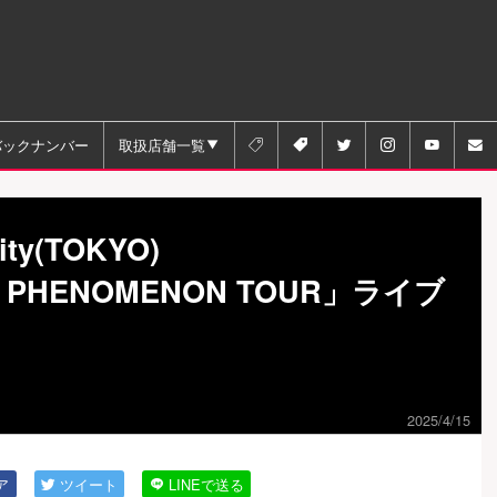
バックナンバー
取扱店舗一覧






ity(TOKYO)
L PHENOMENON TOUR」ライブ
2025/4/15
ア
ツイート
LINEで送る