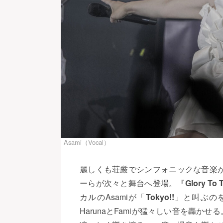
Asami（Vocal）
麗しくも荘厳でシンフォニックな音楽
ーらが次々と舞台へ登場。『
Glory To 
カルのAsamiが「
Tokyo!!
」と叫ぶのを
HarunaとFamiが猛々しい音を轟か