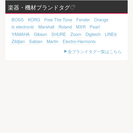
楽器・機材ブランドタグ
BOSS
KORG
Free The Tone
Fender
Orange
tc electronic
Marshall
Roland
MXR
Pearl
YAMAHA
Gibson
SHURE
Zoom
Digitech
LINE6
Zildjian
Sabian
Martin
Electro-Harmonix
全ブランドタグ一覧はこちら