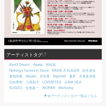
アーティストタグ
BanG Dream!
Ayasa
村松拓
Nothing's Carved In Stone
RAISE A SUILEN
紡木吏佐
倉知玲鳳
Miyako
岸谷香
Raychell
夏芽
大喜多崇規
日向秀和
小原莉子
LOVEBITES
LUNA SEA
SUGIZO
生形真一
INORAN
Morfonica
全アーティストタグ一覧はこちら