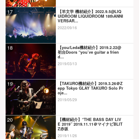
17
【羊文学 機材紹介】2022.9.5@LIQ
UIDROOM LIQUIDROOM 18thANNI
VERSAR...
2022/09/16
18
【you/Leda機材紹介】2019.2.22@
初台Doors “you’ve guitar a frien
d...
2019/03/13
19
【TAKURO機材紹介】2019.3.26＠Z
epp Tokyo GLAY TAKURO Solo Pr
oje...
2019/05/29
20
【機材紹介】“THE BASS DAY LIV
E 2019” 2019.11.11＠マイナビBLIT
Z赤坂
2019/11/26