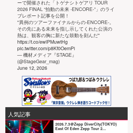
ーで開催された「トゲナシトゲアリ TOUR
2026 FINAL “拍動の未来 -ENCORE-”」のライ
ブレポート記事を公開！
"異例のツアーファイナルからの-ENCORE-。
その先にある未来を指し示してくれた公演の
熱は、観客の胸に新たな鼓動を刻んだ"
https://t.co/ewlPMuwtHg
pic.twitter.com/p8Kf0OemPi
— 機材メディア『STAGE』
(@StageGear_mag)
June 12, 2026
人気記事
1
2026.7.3＠Zepp DiverCity(TOKYO)
East Of Eden Zepp Tour 2...