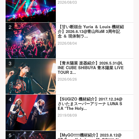
2026/08/03
2
【甘い断頭台 Yuria ＆ Louis 機材紹
介】2026.6.13@青山RizM 3周年記
念 ＆ 現体制ラ...
2026/08/04
3
【青木陽菜 楽器紹介】2026.5.31@L
INE CUBE SHIBUYA 青木陽菜 LIVE
TOUR 2...
2026/06/26
4
【SUGIZO 機材紹介】2017.12.24@
さいたまスーパーアリーナ LUNA S
EA “The Holy...
2019/08/09
5
【MyGO!!!!!機材紹介】2023.8.12@