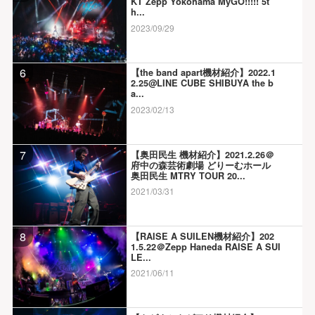
KT Zepp Yokohama MyGO!!!!! 5t
h...
2023/09/29
6
【the band apart機材紹介】2022.1
2.25@LINE CUBE SHIBUYA the b
a...
2023/02/13
7
【奥田民生 機材紹介】2021.2.26＠
府中の森芸術劇場 どりーむホール
奥田民生 MTRY TOUR 20...
2021/03/31
8
【RAISE A SUILEN機材紹介】202
1.5.22＠Zepp Haneda RAISE A SUI
LE...
2021/06/11