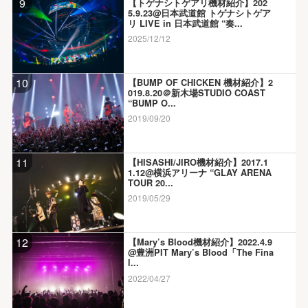
9
【トゲナシトゲアリ機材紹介】202
5.9.23@日本武道館 トゲナシトゲア
リ LIVE in 日本武道館 “奏...
2025/12/12
10
【BUMP OF CHICKEN 機材紹介】2
019.8.20＠新木場STUDIO COAST
“BUMP O...
2019/09/20
11
【HISASHI/JIRO機材紹介】2017.1
1.12@横浜アリーナ “GLAY ARENA
TOUR 20...
2019/05/29
12
【Mary’s Blood機材紹介】2022.4.9
@豊洲PIT Mary’s Blood「The Fina
l...
2022/04/27