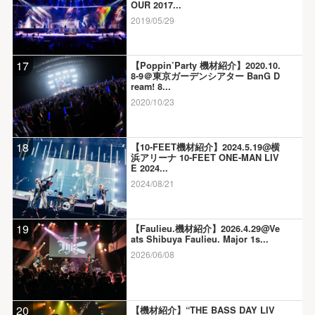
OUR 2017...
2019/05/29
17
【Poppin’Party 機材紹介】2020.10.
8-9＠東京ガーデンシアター BanG D
ream! 8...
2020/10/23
18
【10-FEET機材紹介】2024.5.19@横
浜アリーナ 10-FEET ONE-MAN LIV
E 2024...
2024/08/21
19
【Faulieu.機材紹介】2026.4.29@Ve
ats Shibuya Faulieu. Major 1s...
2026/06/08
20
【機材紹介】“THE BASS DAY LIV