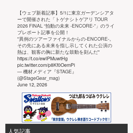
【ウェブ新着記事】5/1に東京ガーデンシアタ
ーで開催された「トゲナシトゲアリ TOUR
2026 FINAL “拍動の未来 -ENCORE-”」のライ
ブレポート記事を公開！
"異例のツアーファイナルからの-ENCORE-。
その先にある未来を指し示してくれた公演の
熱は、観客の胸に新たな鼓動を刻んだ"
https://t.co/ewlPMuwtHg
pic.twitter.com/p8Kf0OemPi
— 機材メディア『STAGE』
(@StageGear_mag)
June 12, 2026
人気記事