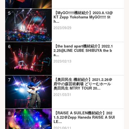
5
【MyGO!!!!!機材紹介】2023.8.12@
KT Zepp Yokohama MyGO!!!!! 5t
h...
2023/09/29
6
【the band apart機材紹介】2022.1
2.25@LINE CUBE SHIBUYA the b
a...
2023/02/13
7
【奥田民生 機材紹介】2021.2.26＠
府中の森芸術劇場 どりーむホール
奥田民生 MTRY TOUR 20...
2021/03/31
8
【RAISE A SUILEN機材紹介】202
1.5.22＠Zepp Haneda RAISE A SUI
LE...
2021/06/11