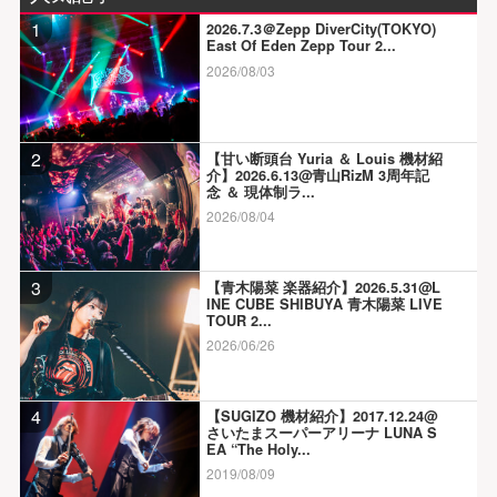
1
2026.7.3＠Zepp DiverCity(TOKYO)
East Of Eden Zepp Tour 2...
2026/08/03
2
【甘い断頭台 Yuria ＆ Louis 機材紹
介】2026.6.13@青山RizM 3周年記
念 ＆ 現体制ラ...
2026/08/04
3
【青木陽菜 楽器紹介】2026.5.31@L
INE CUBE SHIBUYA 青木陽菜 LIVE
TOUR 2...
2026/06/26
4
【SUGIZO 機材紹介】2017.12.24@
さいたまスーパーアリーナ LUNA S
EA “The Holy...
2019/08/09