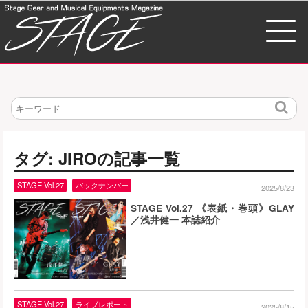
検
索
タグ: JIROの記事一覧
STAGE Vol.27
バックナンバー
2025/8/23
STAGE Vol.27 《表紙・巻頭》GLAY
／浅井健一 本誌紹介
STAGE Vol.27
ライブレポート
2025/8/15