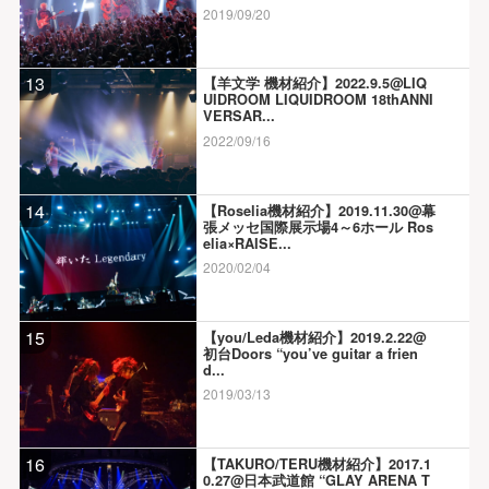
2019/09/20
13
【羊文学 機材紹介】2022.9.5@LIQ
UIDROOM LIQUIDROOM 18thANNI
VERSAR...
2022/09/16
14
【Roselia機材紹介】2019.11.30@幕
張メッセ国際展示場4～6ホール Ros
elia×RAISE...
2020/02/04
15
【you/Leda機材紹介】2019.2.22@
初台Doors “you’ve guitar a frien
d...
2019/03/13
16
【TAKURO/TERU機材紹介】2017.1
0.27@日本武道館 “GLAY ARENA T