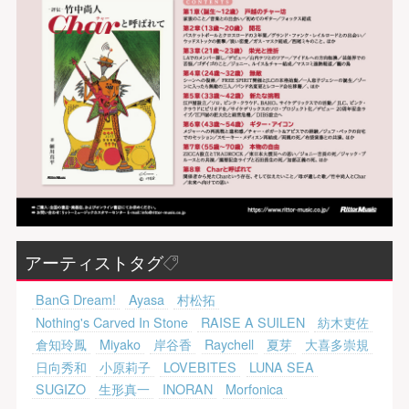
アーティストタグ
BanG Dream!
Ayasa
村松拓
Nothing's Carved In Stone
RAISE A SUILEN
紡木吏佐
倉知玲鳳
Miyako
岸谷香
Raychell
夏芽
大喜多崇規
日向秀和
小原莉子
LOVEBITES
LUNA SEA
SUGIZO
生形真一
INORAN
Morfonica