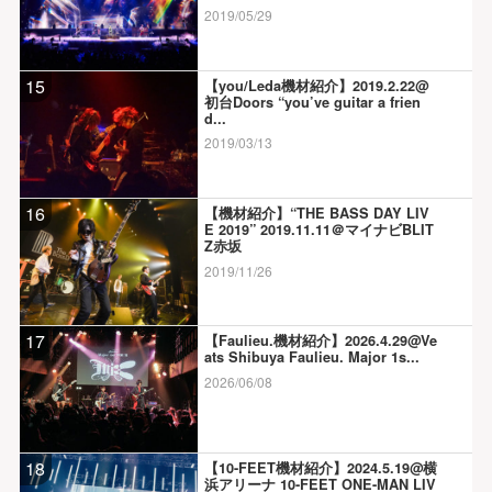
2019/05/29
15
【you/Leda機材紹介】2019.2.22@
初台Doors “you’ve guitar a frien
d...
2019/03/13
16
【機材紹介】“THE BASS DAY LIV
E 2019” 2019.11.11＠マイナビBLIT
Z赤坂
2019/11/26
17
【Faulieu.機材紹介】2026.4.29@Ve
ats Shibuya Faulieu. Major 1s...
2026/06/08
18
【10-FEET機材紹介】2024.5.19@横
浜アリーナ 10-FEET ONE-MAN LIV