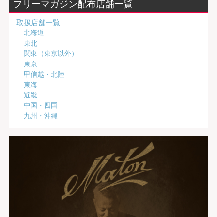
フリーマガジン配布店舗一覧
取扱店舗一覧
北海道
東北
関東（東京以外）
東京
甲信越・北陸
東海
近畿
中国・四国
九州・沖縄