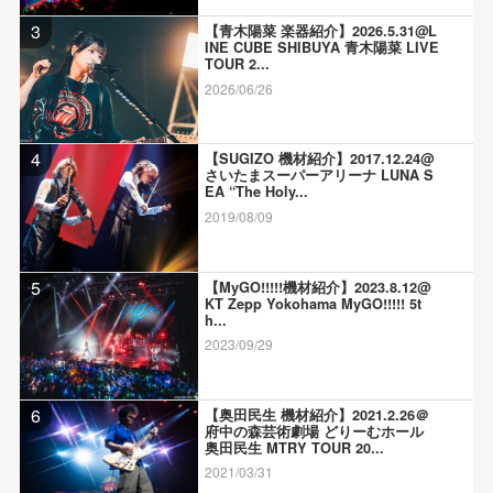
3
【青木陽菜 楽器紹介】2026.5.31@L
INE CUBE SHIBUYA 青木陽菜 LIVE
TOUR 2...
2026/06/26
4
【SUGIZO 機材紹介】2017.12.24@
さいたまスーパーアリーナ LUNA S
EA “The Holy...
2019/08/09
5
【MyGO!!!!!機材紹介】2023.8.12@
KT Zepp Yokohama MyGO!!!!! 5t
h...
2023/09/29
6
【奥田民生 機材紹介】2021.2.26＠
府中の森芸術劇場 どりーむホール
奥田民生 MTRY TOUR 20...
2021/03/31