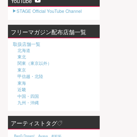
YouTube
STAGE Official YouTube Channel
フリーマガジン配布店舗一覧
取扱店舗一覧
北海道
東北
関東（東京以外）
東京
甲信越・北陸
東海
近畿
中国・四国
九州・沖縄
アーティストタグ
BanG Dream!
Ayasa
村松拓