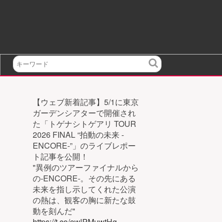
検
索
【ウェブ新着記事】5/1に東京
ガーデンシアターで開催され
た「トゲナシトゲアリ TOUR
2026 FINAL “拍動の未来 -
ENCORE-”」のライブレポー
ト記事を公開！
"異例のツアーファイナルから
の-ENCORE-。その先にある
未来を指し示してくれた公演
の熱は、観客の胸に新たな鼓
動を刻んだ"
https://t.co/ewlPMuwtHg