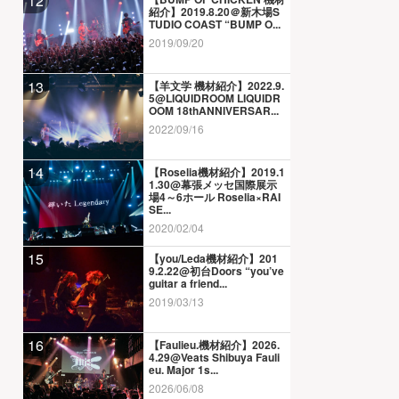
12
紹介】2019.8.20＠新木場S
TUDIO COAST “BUMP O...
2019/09/20
13
【羊文学 機材紹介】2022.9.
5@LIQUIDROOM LIQUIDR
OOM 18thANNIVERSAR...
2022/09/16
14
【Roselia機材紹介】2019.1
1.30@幕張メッセ国際展示
場4～6ホール Roselia×RAI
SE...
2020/02/04
15
【you/Leda機材紹介】201
9.2.22@初台Doors “you’ve
guitar a friend...
2019/03/13
16
【Faulieu.機材紹介】2026.
4.29@Veats Shibuya Fauli
eu. Major 1s...
2026/06/08