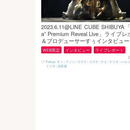
2023.6.11@LINE CUBE SHIBUYA「
a” Premium Reveal Live」ライ
＆プロデューサーすぅインタビュー
WEB限定
インタビュー
ライブレポート
2
Fuhua
|
すぅ
|
アノン
|
ウララ
|
スズナ
|
ナエ
|
ナツキ
|
ハル
リリサ
|
吉田菫