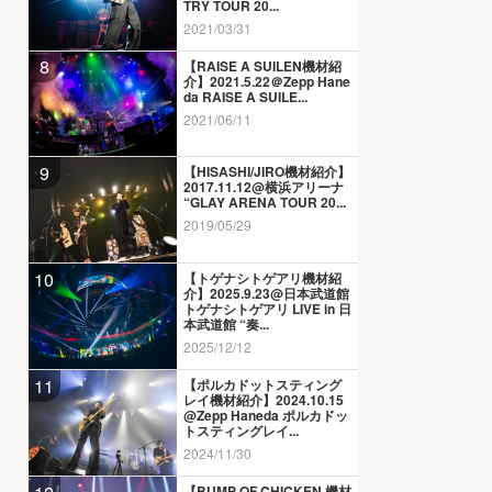
TRY TOUR 20...
2021/03/31
8
【RAISE A SUILEN機材紹
介】2021.5.22＠Zepp Hane
da RAISE A SUILE...
2021/06/11
9
【HISASHI/JIRO機材紹介】
2017.11.12@横浜アリーナ
“GLAY ARENA TOUR 20...
2019/05/29
10
【トゲナシトゲアリ機材紹
介】2025.9.23@日本武道館
トゲナシトゲアリ LIVE in 日
本武道館 “奏...
2025/12/12
11
【ポルカドットスティング
レイ機材紹介】2024.10.15
@Zepp Haneda ポルカドッ
トスティングレイ...
2024/11/30
【BUMP OF CHICKEN 機材