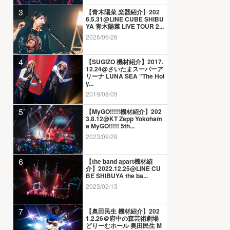
3
【青木陽菜 楽器紹介】202
6.5.31@LINE CUBE SHIBU
YA 青木陽菜 LIVE TOUR 2...
2026/06/26
4
【SUGIZO 機材紹介】2017.
12.24@さいたまスーパーア
リーナ LUNA SEA “The Hol
y...
2019/08/09
5
【MyGO!!!!!機材紹介】202
3.8.12@KT Zepp Yokoham
a MyGO!!!!! 5th...
2023/09/29
6
【the band apart機材紹
介】2022.12.25@LINE CU
BE SHIBUYA the ba...
2023/02/13
7
【奥田民生 機材紹介】202
1.2.26＠府中の森芸術劇場
どりーむホール 奥田民生 M