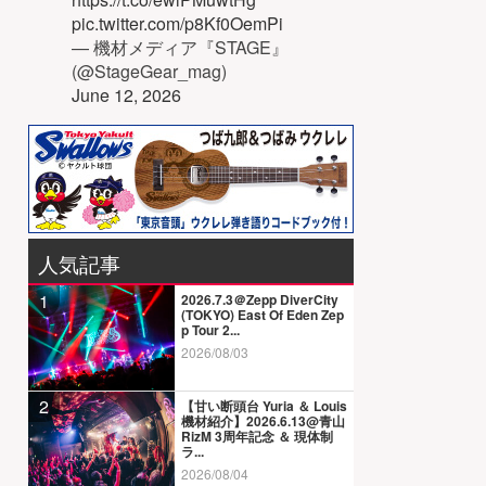
pic.twitter.com/p8Kf0OemPi
— 機材メディア『STAGE』
(@StageGear_mag)
June 12, 2026
人気記事
1
2026.7.3＠Zepp DiverCity
(TOKYO) East Of Eden Zep
p Tour 2...
2026/08/03
2
【甘い断頭台 Yuria ＆ Louis
機材紹介】2026.6.13@青山
RizM 3周年記念 ＆ 現体制
ラ...
2026/08/04