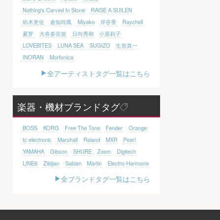
Nothing's Carved In Stone
RAISE A SUILEN
紡木吏佐
倉知玲鳳
Miyako
岸谷香
Raychell
夏芽
大喜多崇規
日向秀和
小原莉子
LOVEBITES
LUNA SEA
SUGIZO
生形真一
INORAN
Morfonica
全アーティストタグ一覧はこちら
楽器・機材ブランドタグ
BOSS
KORG
Free The Tone
Fender
Orange
tc electronic
Marshall
Roland
MXR
Pearl
YAMAHA
Gibson
SHURE
Zoom
Digitech
LINE6
Zildjian
Sabian
Martin
Electro-Harmonix
全ブランドタグ一覧はこちら