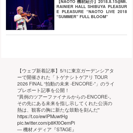
【NAOTO 機材紹介】2018.8.15@Mt.
RAINIER HALL SHIBUYA PLEASUR
E PLEASURE “NAOTO LIVE 2018
“SUMMER” FULL BLOOM”
【ウェブ新着記事】5/1に東京ガーデンシアタ
ーで開催された「トゲナシトゲアリ TOUR
2026 FINAL “拍動の未来 -ENCORE-”」のライ
ブレポート記事を公開！
"異例のツアーファイナルからの-ENCORE-。
その先にある未来を指し示してくれた公演の
熱は、観客の胸に新たな鼓動を刻んだ"
https://t.co/ewlPMuwtHg
pic.twitter.com/p8Kf0OemPi
— 機材メディア『STAGE』