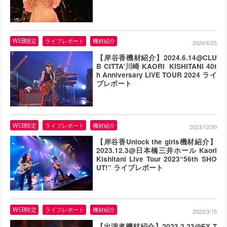
WEB限定
ライブレポート
機材紹介
2024/6/25
【岸谷香機材紹介】2024.6.14@CLU
B CITTA’川崎 KAORI KISHITANI 40t
h Anniversary LIVE TOUR 2024 ライ
ブレポート
WEB限定
ライブレポート
機材紹介
2023/12/30
【岸谷香Unlock the girls機材紹介】
2023.12.3@日本橋三井ホール Kaori
Kishitani Live Tour 2023“56th SHO
UT!” ライブレポート
WEB限定
ライブレポート
機材紹介
2023/3/15
【出演者機材紹介】2023.2.23@EX T