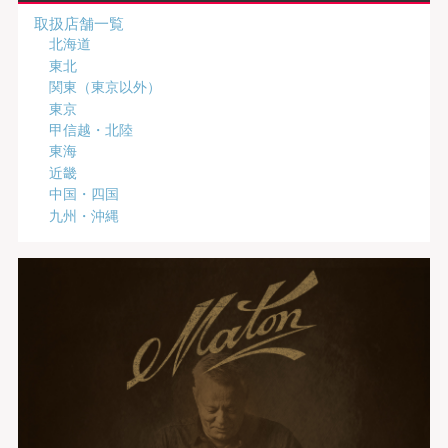
取扱店舗一覧
北海道
東北
関東（東京以外）
東京
甲信越・北陸
東海
近畿
中国・四国
九州・沖縄