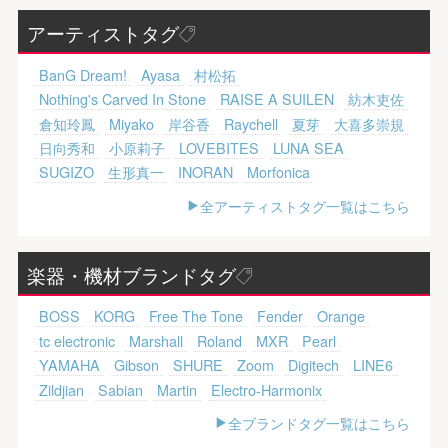
アーティストタグ
BanG Dream!
Ayasa
村松拓
Nothing's Carved In Stone
RAISE A SUILEN
紡木吏佐
倉知玲鳳
Miyako
岸谷香
Raychell
夏芽
大喜多崇規
日向秀和
小原莉子
LOVEBITES
LUNA SEA
SUGIZO
生形真一
INORAN
Morfonica
全アーティストタグ一覧はこちら
楽器・機材ブランドタグ
BOSS
KORG
Free The Tone
Fender
Orange
tc electronic
Marshall
Roland
MXR
Pearl
YAMAHA
Gibson
SHURE
Zoom
Digitech
LINE6
Zildjian
Sabian
Martin
Electro-Harmonix
全ブランドタグ一覧はこちら