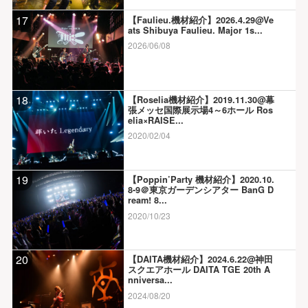
17
【Faulieu.機材紹介】2026.4.29@Ve
ats Shibuya Faulieu. Major 1s...
2026/06/08
18
【Roselia機材紹介】2019.11.30@幕
張メッセ国際展示場4～6ホール Ros
elia×RAISE...
2020/02/04
19
【Poppin’Party 機材紹介】2020.10.
8-9＠東京ガーデンシアター BanG D
ream! 8...
2020/10/23
20
【DAITA機材紹介】2024.6.22@神田
スクエアホール DAITA TGE 20th A
nniversa...
2024/08/20