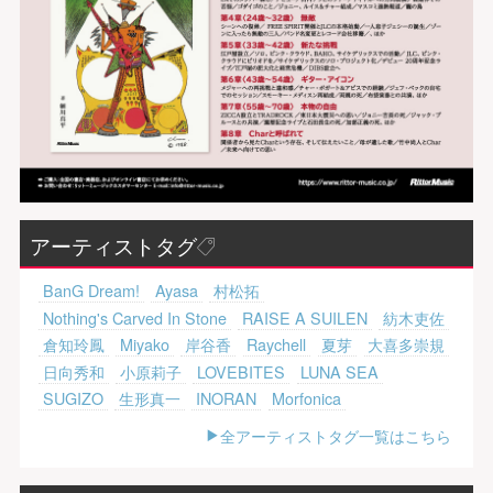
アーティストタグ
BanG Dream!
Ayasa
村松拓
Nothing's Carved In Stone
RAISE A SUILEN
紡木吏佐
倉知玲鳳
Miyako
岸谷香
Raychell
夏芽
大喜多崇規
日向秀和
小原莉子
LOVEBITES
LUNA SEA
SUGIZO
生形真一
INORAN
Morfonica
全アーティストタグ一覧はこちら