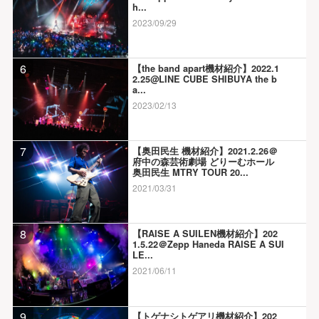
h...
2023/09/29
6
【the band apart機材紹介】2022.1
2.25@LINE CUBE SHIBUYA the b
a...
2023/02/13
7
【奥田民生 機材紹介】2021.2.26＠
府中の森芸術劇場 どりーむホール
奥田民生 MTRY TOUR 20...
2021/03/31
8
【RAISE A SUILEN機材紹介】202
1.5.22＠Zepp Haneda RAISE A SUI
LE...
2021/06/11
9
【トゲナシトゲアリ機材紹介】202