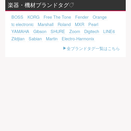
楽器・機材ブランドタグ
BOSS
KORG
Free The Tone
Fender
Orange
tc electronic
Marshall
Roland
MXR
Pearl
YAMAHA
Gibson
SHURE
Zoom
Digitech
LINE6
Zildjian
Sabian
Martin
Electro-Harmonix
全ブランドタグ一覧はこちら