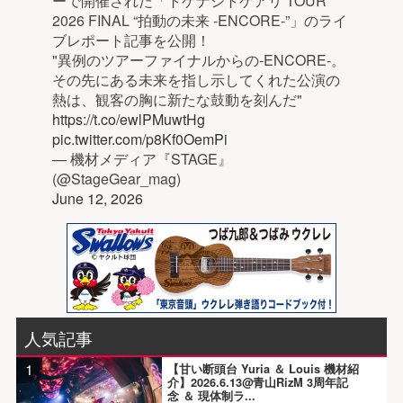
ーで開催された「トゲナシトゲアリ TOUR
2026 FINAL “拍動の未来 -ENCORE-”」のライ
ブレポート記事を公開！
"異例のツアーファイナルからの-ENCORE-。
その先にある未来を指し示してくれた公演の
熱は、観客の胸に新たな鼓動を刻んだ"
https://t.co/ewlPMuwtHg
pic.twitter.com/p8Kf0OemPi
— 機材メディア『STAGE』
(@StageGear_mag)
June 12, 2026
人気記事
1
【甘い断頭台 Yuria ＆ Louis 機材紹
介】2026.6.13@青山RizM 3周年記
念 ＆ 現体制ラ...