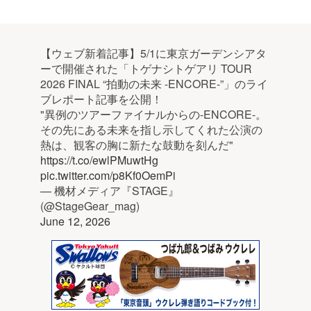
【ウェブ新着記事】5/1に東京ガーデンシアタ
ーで開催された「トゲナシトゲアリ TOUR
2026 FINAL “拍動の未来 -ENCORE-”」のライ
ブレポート記事を公開！
"異例のツアーファイナルからの-ENCORE-。
その先にある未来を指し示してくれた公演の
熱は、観客の胸に新たな鼓動を刻んだ"
https://t.co/ewlPMuwtHg
pic.twitter.com/p8Kf0OemPi
— 機材メディア『STAGE』
(@StageGear_mag)
June 12, 2026