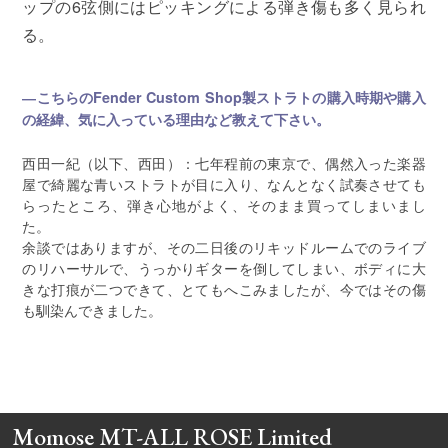
ップの6弦側にはピッキングによる弾き傷も多く見られ
る。
―こちらのFender Custom Shop製ストラトの購入時期や購入
の経緯、気に入っている理由など教えて下さい。
西田一紀（以下、西田）：七年程前の東京で、偶然入った楽器
屋で綺麗な青いストラトが目に入り、なんとなく試奏させても
らったところ、弾き心地がよく、そのまま買ってしまいまし
た。
余談ではありますが、その二日後のリキッドルームでのライブ
のリハーサルで、うっかりギターを倒してしまい、ボディに大
きな打痕が二つできて、とてもへこみましたが、今ではその傷
も馴染んできました。
Momose MT-ALL ROSE Limited