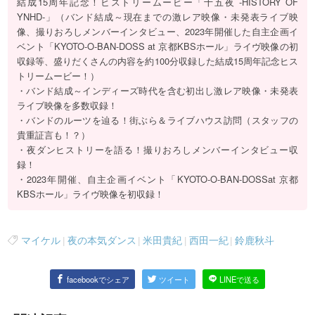
結成15周年記念！ヒストリームービー「十五夜 -HISTORY OF
YNHD-」（バンド結成～現在までの激レア映像・未発表ライブ映
像、撮りおろしメンバーインタビュー、2023年開催した自主企画イ
ベント「KYOTO-O-BAN-DOSS at 京都KBSホール」ライヴ映像の初
収録等、盛りだくさんの内容を約100分収録した結成15周年記念ヒス
トリームービー！）
・バンド結成～インディーズ時代を含む初出し激レア映像・未発表
ライブ映像を多数収録！
・バンドのルーツを辿る！街ぶら＆ライブハウス訪問（スタッフの
貴重証言も！？）
・夜ダンヒストリーを語る！撮りおろしメンバーインタビュー収
録！
・2023年開催、自主企画イベント「KYOTO-O-BAN-DOSSat 京都
KBSホール」ライヴ映像を初収録！
マイケル
|
夜の本気ダンス
|
米田貴紀
|
西田一紀
|
鈴鹿秋斗
facebookでシェア
ツイート
LINEで送る