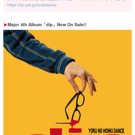
https://fan.pia.jp/honkidance/
Major 4th Album「dip」Now On Sale!!