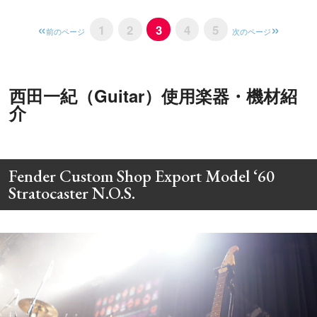
1
2
3
4
5
前のページ
次のページ
西田一紀（Guitar）使用楽器・機材紹
介
Fender Custom Shop Export Model ‘60
Stratocaster N.O.S.