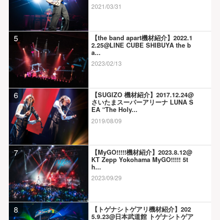
2021/03/31
5
【the band apart機材紹介】2022.1
2.25@LINE CUBE SHIBUYA the b
a...
2023/02/13
6
【SUGIZO 機材紹介】2017.12.24@
さいたまスーパーアリーナ LUNA S
EA “The Holy...
2019/08/09
7
【MyGO!!!!!機材紹介】2023.8.12@
KT Zepp Yokohama MyGO!!!!! 5t
h...
2023/09/29
8
【トゲナシトゲアリ機材紹介】202
5.9.23@日本武道館 トゲナシトゲア