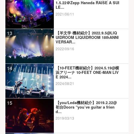
1.5.22＠Zepp Haneda RAISE A SUI
LE...
2021/06/11
13
【羊文学 機材紹介】2022.9.5@LIQ
UIDROOM LIQUIDROOM 18thANNI
VERSAR...
2022/09/16
14
【10-FEET機材紹介】2024.5.19@横
浜アリーナ 10-FEET ONE-MAN LIV
E 2024...
2024/08/21
15
【you/Leda機材紹介】2019.2.22@
初台Doors “you’ve guitar a frien
d...
2019/03/13