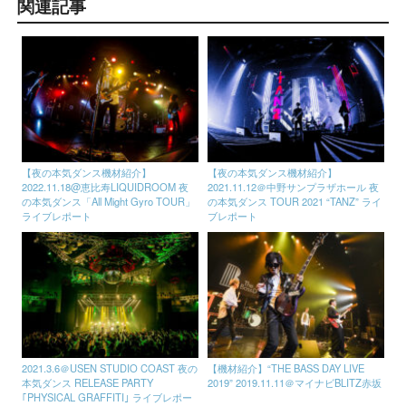
関連記事
【夜の本気ダンス機材紹介】
【夜の本気ダンス機材紹介】
2022.11.18@恵比寿LIQUIDROOM 夜
2021.11.12＠中野サンプラザホール 夜
の本気ダンス「All Might Gyro TOUR」
の本気ダンス TOUR 2021 “TANZ” ライ
ライブレポート
ブレポート
2021.3.6＠USEN STUDIO COAST 夜の
【機材紹介】“THE BASS DAY LIVE
本気ダンス RELEASE PARTY
2019” 2019.11.11＠マイナビBLITZ赤坂
｢PHYSICAL GRAFFITI｣ ライブレポー