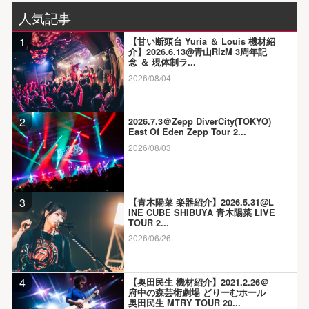
人気記事
1
【甘い断頭台 Yuria ＆ Louis 機材紹
介】2026.6.13@青山RizM 3周年記
念 ＆ 現体制ラ...
2026/08/04
2
2026.7.3＠Zepp DiverCity(TOKYO)
East Of Eden Zepp Tour 2...
2026/08/03
3
【青木陽菜 楽器紹介】2026.5.31@L
INE CUBE SHIBUYA 青木陽菜 LIVE
TOUR 2...
2026/06/26
4
【奥田民生 機材紹介】2021.2.26＠
府中の森芸術劇場 どりーむホール
奥田民生 MTRY TOUR 20...