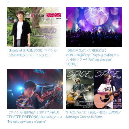
ト
【Roots of STAGE #005】マイケル
【夜の本気ダンス 機材紹介】
（夜の本気ダンス）インタビュー
2019.6.16@Zepp Tokyo 夜の本気ダン
ス 全国ツアー｢“Ain’t no she see”
TOUR｣
【マイケル 機材紹介】2017.7.4@EX
STAGE Vol.12 《表紙・巻頭》山本彩／
TEHATER ROPPONGI 夜の本気ダンス
Nothing’s Carved In Stone
“No rain, new days o’scene”