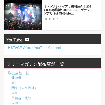
20
【トゲナシトゲアリ機材紹介】202
4.3.16@横浜1000 CLUB トゲナシト
ゲアリ 1st ONE-MA...
2024/04/27
YouTube
STAGE Official YouTube Channel
フリーマガジン配布店舗一覧
取扱店舗一覧
北海道
東北
関東（東京以外）
東京
甲信越・北陸
東海