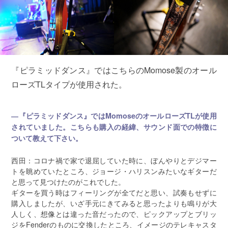
『ピラミッドダンス』ではこちらのMomose製のオール
ローズTLタイプが使用された。
―『ピラミッドダンス』ではMomoseのオールローズTLが使用
されていました。こちらも購入の経緯、サウンド面での特徴に
ついて教えて下さい。
西田：コロナ禍で家で退屈していた時に、ぼんやりとデジマー
トを眺めていたところ、ジョージ・ハリスンみたいなギターだ
と思って見つけたのがこれでした。
ギターを買う時はフィーリングが全てだと思い、試奏もせずに
購入しましたが、いざ手元にきてみると思ったよりも鳴りが大
人しく、想像とは違った音だったので、ピックアップとブリッ
ジをFenderのものに交換したところ、イメージのテレキャスタ