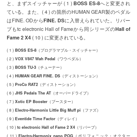
と、まずスイッチャーが ( 1 )
BOSS ES-8
へと変更され
ている。また、( 4 ) の箇所のHUMAN GEAR製のペダル
はFINE. ODから
FINE. DS
に入替えられていた。リバー
ブもtc electronic Hall of Fameから同シリーズの
Hall of
Fame 2 X4
( 10 ) に変更されている。
( 1 )
BOSS ES-8
（プログラマブル・スイッチャー）
( 2 )
VOX V847 Wah Pedal
（ワウペダル）
( 3 )
BOSS TU-3
（チューナー）
( 4 )
HUMAN GEAR FINE. DS
（ディストーション）
( 5 )
ProCo RAT2
（ディストーション）
( 6 )
JHS Pedals The AT
（オーバードライブ）
( 7 )
Xotic EP Booster
（ブースター）
( 8 )
Electro-Harmonix Little Big Muff pi
（ファズ）
( 9 )
Eventide Time Factor
（ディレイ）
( 10 )
tc electronic Hall of Fame 2 X4
（リバーブ）
( 11 )
Electro-Harmonix nano POG
（ポリフォニック・オクター