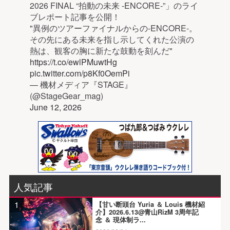
2026 FINAL “拍動の未来 -ENCORE-”」のライ
ブレポート記事を公開！
"異例のツアーファイナルからの-ENCORE-。
その先にある未来を指し示してくれた公演の
熱は、観客の胸に新たな鼓動を刻んだ"
https://t.co/ewlPMuwtHg
pic.twitter.com/p8Kf0OemPi
— 機材メディア『STAGE』
(@StageGear_mag)
June 12, 2026
人気記事
1
【甘い断頭台 Yuria ＆ Louis 機材紹
介】2026.6.13@青山RizM 3周年記
念 ＆ 現体制ラ...