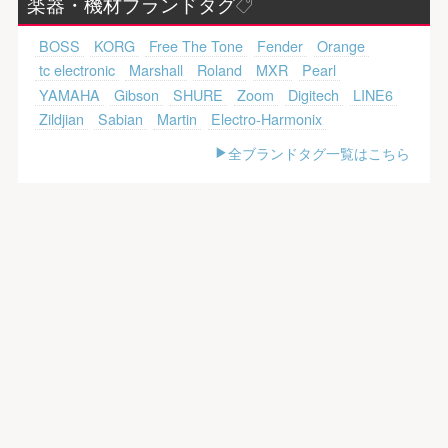
楽器・機材ブランドタグ
BOSS
KORG
Free The Tone
Fender
Orange
tc electronic
Marshall
Roland
MXR
Pearl
YAMAHA
Gibson
SHURE
Zoom
Digitech
LINE6
Zildjian
Sabian
Martin
Electro-Harmonix
全ブランドタグ一覧はこちら