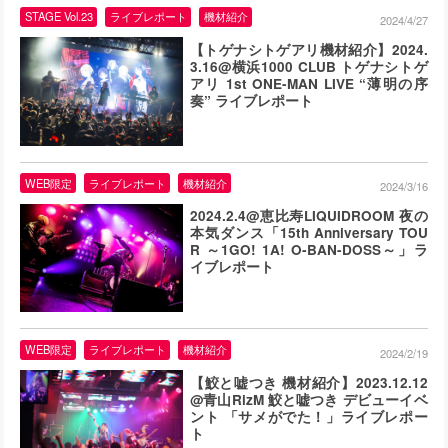
STAGE Vol.23
ライブレポート
機材紹介
2024/4/27
【トゲナシトゲアリ機材紹介】2024.
3.16@横浜1000 CLUB トゲナシトゲ
アリ 1st ONE-MAN LIVE “薄明の序
奏” ライブレポート
WEB限定
ライブレポート
機材紹介
2024/3/16
2024.2.4@恵比寿LIQUIDROOM 夜の
本気ダンス「15th Anniversary TOU
R ～1GO! 1A! O-BAN-DOSS～」ラ
イブレポート
WEB限定
ライブレポート
機材紹介
2024/2/19
【鮫と嘘つき 機材紹介】2023.12.12
@青山RizM 鮫と嘘つき デビューイベ
ント 「サメがでた！」ライブレポー
ト