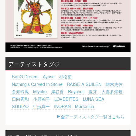
アーティストタグ
BanG Dream!
Ayasa
村松拓
Nothing's Carved In Stone
RAISE A SUILEN
紡木吏佐
倉知玲鳳
Miyako
岸谷香
Raychell
夏芽
大喜多崇規
日向秀和
小原莉子
LOVEBITES
LUNA SEA
SUGIZO
生形真一
INORAN
Morfonica
全アーティストタグ一覧はこちら