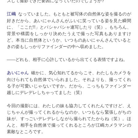
スして撮影できた要因になっていたのでしょうか?
なっていました。もともと被写体の自然体な姿を撮るのが
江嶋
好きだから、あいにゃんさんがふいに笑っている姿を見た瞬間
に、「ここだ!!」とパシャパシャ連写したり（笑）。もちろん、
背景や構図をしっかり決めたうえで撮った写真もありますけ
ど。本当に自然体というか、いつものあいにゃんさんでいると
きの姿もしっかりファインダーの中へ収めました。
――どれも、相手に心許しているから出てくる表情ですよね。
確かに、気心知れてるからこそ、わたしもカメラを
あいにゃん
向けられても自然体でいられました。それよりも、撮ってくれ
る子が可愛いじゃないですか。だから、こっちもファインダー
越しにデレデレしちゃってました（笑）
今回の撮影には、わたしの妹も協力してくれたんですけど、え
じちゃんが撮ってくれるからなのか、いつもなら緊張しがちの
妹が、すっごいデレデレしながら撮られてたからね（笑）。ほ
んと、相手を自然体で撮ってくれるところが江嶋カメラマンの
素敵なところです。