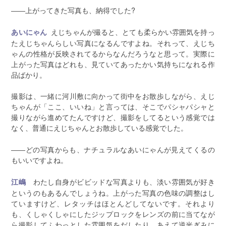
――上がってきた写真も、納得でした?
えじちゃんが撮ると、とても柔らかい雰囲気を持っ
あいにゃん
たえじちゃんらしい写真になるんですよね。それって、えじち
ゃんの性格が反映されてるからなんだろうなと思って。実際に
上がった写真はどれも、見ていてあったかい気持ちになれる作
品ばかり。
撮影は、一緒に河川敷に向かって街中をお散歩しながら、えじ
ちゃんが「ここ、いいね」と言っては、そこでパシャパシャと
撮りながら進めてたんですけど、撮影をしてるという感覚では
なく、普通にえじちゃんとお散歩している感覚でした。
――どの写真からも、ナチュラルなあいにゃんが見えてくるの
もいいですよね。
わたし自身がビビッドな写真よりも、淡い雰囲気が好き
江嶋
というのもあるんでしょうね。上がった写真の色味の調整はし
ていますけど、レタッチはほとんどしてないです。それより
も、くしゃくしゃにしたジップロックをレンズの前に当てなが
ら撮影してふわっとした雰囲気をだしたり、あえて逆光ぎみに