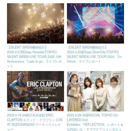
【SILENT SIREN機材紹介】
【SILENT SIREN機材紹介】
2025.2.27@Zepp Haneda(TOKYO)
2024.4.20@Zepp DiverCity(TOKYO)
SILENT SIREN LIVE TOUR 2025 15th
SILENT SIREN LIVE TOUR 2024「I’m
Anniversary「Lady to go」ライブレポ
Home」ライブレポート
ート
2023.4.15-24@日本武道館 ERIC
2023.4.28-30@SOCIAL TOKYO 0|0
CLAPTON エリック・クラプトン LIVE
LAYERED 2nd
AT BUDOKAN2023 アーティストレビ
Exhibition「REFLECTION」レポート＆
ュー
山内あいな・ヤマウチアミインタビュ