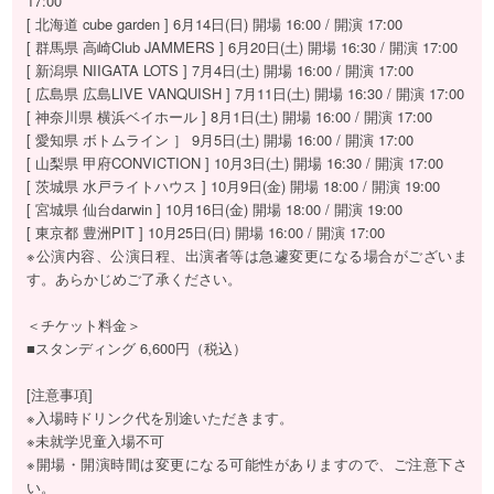
17:00
[ 北海道 cube garden ] 6月14日(日) 開場 16:00 / 開演 17:00
[ 群馬県 高崎Club JAMMERS ] 6月20日(土) 開場 16:30 / 開演 17:00
[ 新潟県 NIIGATA LOTS ] 7月4日(土) 開場 16:00 / 開演 17:00
[ 広島県 広島LIVE VANQUISH ] 7月11日(土) 開場 16:30 / 開演 17:00
[ 神奈川県 横浜ベイホール ] 8月1日(土) 開場 16:00 / 開演 17:00
[ 愛知県 ボトムライン ］ 9月5日(土) 開場 16:00 / 開演 17:00
[ 山梨県 甲府CONVICTION ] 10月3日(土) 開場 16:30 / 開演 17:00
[ 茨城県 水戸ライトハウス ] 10月9日(金) 開場 18:00 / 開演 19:00
[ 宮城県 仙台darwin ] 10月16日(金) 開場 18:00 / 開演 19:00
[ 東京都 豊洲PIT ] 10月25日(日) 開場 16:00 / 開演 17:00
※公演内容、公演日程、出演者等は急遽変更になる場合がございま
す。あらかじめご了承ください。
＜チケット料金＞
■スタンディング 6,600円（税込）
[注意事項]
※入場時ドリンク代を別途いただきます。
※未就学児童入場不可
※開場・開演時間は変更になる可能性がありますので、ご注意下さ
い。