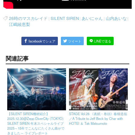
26時のマスカレイド
|
SILENT SIREN
|
あいにゃん
|
山内あいな
|
江嶋綾恵梨
facebookでシェア
ツイート
LINEで送る
関連記事
【SILENT SIREN機材紹介】
STAGE Vol.26 《表紙・巻頭》春畑道哉
2025.12.30@Zepp DiverCity (TOKYO)
／A Tribute to Jeff Beck by Char with
SILENT SIREN 年末スペシャルライブ
HOTEI ＆ Tak Matsumoto
2025～15年でこんなにたくさん曲がで
きました～ ライブレポート