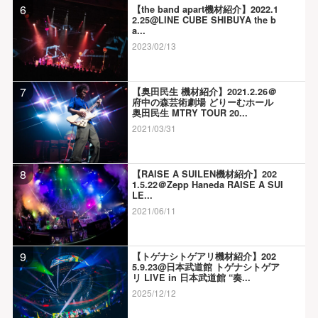
6
【the band apart機材紹介】2022.1
2.25@LINE CUBE SHIBUYA the b
a...
2023/02/13
7
【奥田民生 機材紹介】2021.2.26＠
府中の森芸術劇場 どりーむホール
奥田民生 MTRY TOUR 20...
2021/03/31
8
【RAISE A SUILEN機材紹介】202
1.5.22＠Zepp Haneda RAISE A SUI
LE...
2021/06/11
9
【トゲナシトゲアリ機材紹介】202
5.9.23@日本武道館 トゲナシトゲア
リ LIVE in 日本武道館 “奏...
2025/12/12