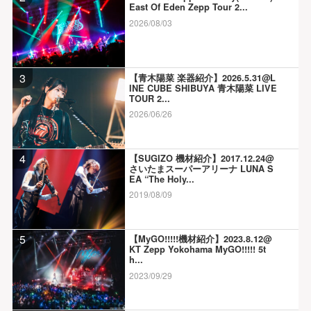
East Of Eden Zepp Tour 2...
2026/08/03
3
【青木陽菜 楽器紹介】2026.5.31@L
INE CUBE SHIBUYA 青木陽菜 LIVE
TOUR 2...
2026/06/26
4
【SUGIZO 機材紹介】2017.12.24@
さいたまスーパーアリーナ LUNA S
EA “The Holy...
2019/08/09
5
【MyGO!!!!!機材紹介】2023.8.12@
KT Zepp Yokohama MyGO!!!!! 5t
h...
2023/09/29