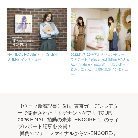
ー
NFT IDOL HOUSE すぅ（SILENT
2022.5.17-22@下北沢バロンデッセ・
SIREN）インタビュー
ラテアート「ejinyan exihibition AINA ＆
AERI “nature × natural”」会場レポート
＆あいにゃん、江嶋綾恵梨インタビュ
ー
【ウェブ新着記事】5/1に東京ガーデンシアタ
ーで開催された「トゲナシトゲアリ TOUR
2026 FINAL “拍動の未来 -ENCORE-”」のライ
ブレポート記事を公開！
"異例のツアーファイナルからの-ENCORE-。