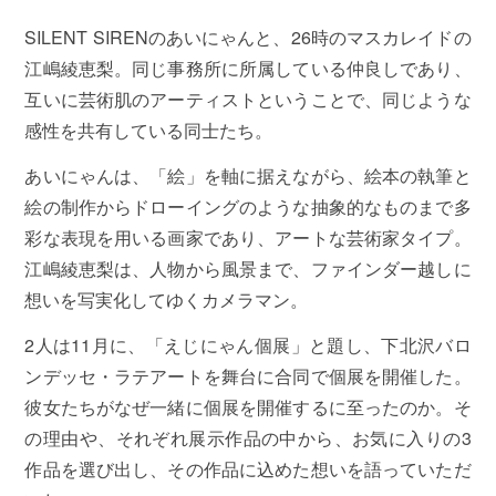
SILENT SIRENのあいにゃんと、26時のマスカレイドの
江嶋綾恵梨。同じ事務所に所属している仲良しであり、
互いに芸術肌のアーティストということで、同じような
感性を共有している同士たち。
あいにゃんは、「絵」を軸に据えながら、絵本の執筆と
絵の制作からドローイングのような抽象的なものまで多
彩な表現を用いる画家であり、アートな芸術家タイプ。
江嶋綾恵梨は、人物から風景まで、ファインダー越しに
想いを写実化してゆくカメラマン。
2人は11月に、「えじにゃん個展」と題し、下北沢バロ
ンデッセ・ラテアートを舞台に合同で個展を開催した。
彼女たちがなぜ一緒に個展を開催するに至ったのか。そ
の理由や、それぞれ展示作品の中から、お気に入りの3
作品を選び出し、その作品に込めた想いを語っていただ