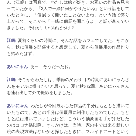
ん（江嶋）は写真で、わたしは絵が好き。お互いの作品も見合
っていたから、「2人で一緒に何かやりたいね」という話をして
いたときに、「個展って開いたことないよね」という話で盛り
上がって、そこから「一緒に個展を開こうよ」と話が進んでい
きました。それが、いつ頃だっけ？
夏前くらいの時期に、そんな話をカフェでしてた。そこか
江嶋
ら、秋に個展を開催すると想定して、夏から個展用の作品作り
も始めたはず。
あっ、そうだったね。
あいにゃん
そこからわたしは、季節の変わり目の時期にあいにゃんさ
江嶋
んをモデルに撮りたいと思って、夏と秋の2回、あいにゃんさん
を連れ出して外で撮影をしました。
わたしが今回展示した作品の半分はもともと描いて
あいにゃん
いたもので、あとの半分は個展用に制作したものでした。もと
もと絵は描いていましたけど、こういう抽象画を手がけだした
のはコロナ禍以降。きっかけは、当時、家の中で出来る新しい
絵の表現方法はないかと探したときに、フルイドアートという