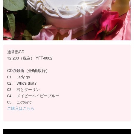
通常盤CD
¥2,200（税込） YFT-0002
CD収録曲（全5曲収録）
01. Lady go
02. Who's that?
03. 君とダーリン
04. メイビーベイビーブルー
05. この街で
ご購入はこちら