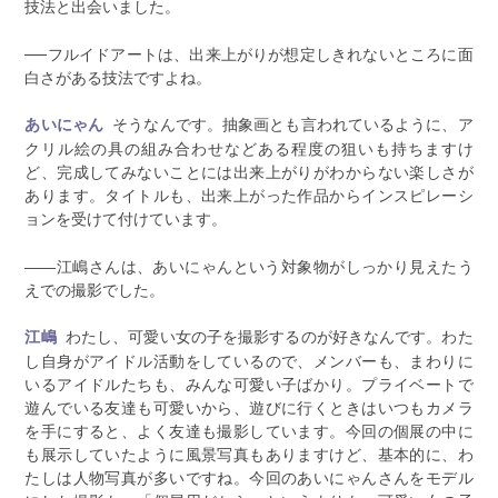
技法と出会いました。
──フルイドアートは、出来上がりが想定しきれないところに面
白さがある技法ですよね。
そうなんです。抽象画とも言われているように、ア
あいにゃん
クリル絵の具の組み合わせなどある程度の狙いも持ちますけ
ど、完成してみないことには出来上がりがわからない楽しさが
あります。タイトルも、出来上がった作品からインスピレーシ
ョンを受けて付けています。
――江嶋さんは、あいにゃんという対象物がしっかり見えたう
えでの撮影でした。
わたし、可愛い女の子を撮影するのが好きなんです。わた
江嶋
し自身がアイドル活動をしているので、メンバーも、まわりに
いるアイドルたちも、みんな可愛い子ばかり。プライベートで
遊んでいる友達も可愛いから、遊びに行くときはいつもカメラ
を手にすると、よく友達も撮影しています。今回の個展の中に
も展示していたように風景写真もありますけど、基本的に、わ
たしは人物写真が多いですね。今回のあいにゃんさんをモデル