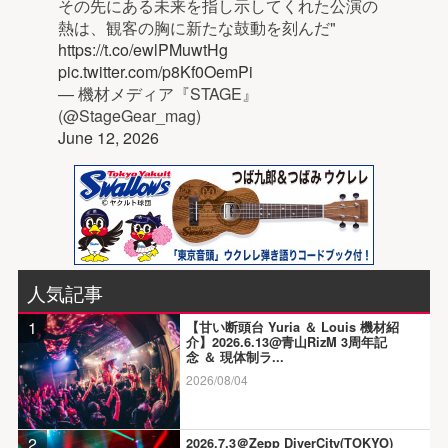
その先にある未来を指し示してくれた公演の
熱は、観客の胸に新たな鼓動を刻んだ"
https://t.co/ewlPMuwtHg
pic.twitter.com/p8Kf0OemPi
— 機材メディア『STAGE』
(@StageGear_mag)
June 12, 2026
人気記事
1
【甘い断頭台 Yuria ＆ Louis 機材紹
介】2026.6.13@青山RizM 3周年記
念 ＆ 現体制ラ...
2026/08/04
2
2026.7.3＠Zepp DiverCity(TOKYO)