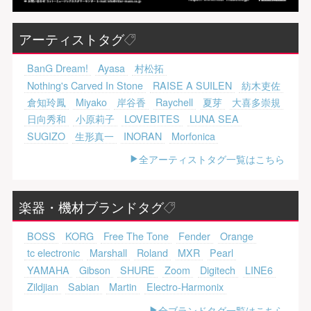
アーティストタグ
BanG Dream!
Ayasa
村松拓
Nothing's Carved In Stone
RAISE A SUILEN
紡木吏佐
倉知玲鳳
Miyako
岸谷香
Raychell
夏芽
大喜多崇規
日向秀和
小原莉子
LOVEBITES
LUNA SEA
SUGIZO
生形真一
INORAN
Morfonica
全アーティストタグ一覧はこちら
楽器・機材ブランドタグ
BOSS
KORG
Free The Tone
Fender
Orange
tc electronic
Marshall
Roland
MXR
Pearl
YAMAHA
Gibson
SHURE
Zoom
Digitech
LINE6
Zildjian
Sabian
Martin
Electro-Harmonix
全ブランドタグ一覧はこちら