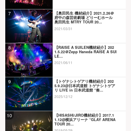
7
【奥田民生 機材紹介】2021.2.26＠
府中の森芸術劇場 どりーむホール
奥田民生 MTRY TOUR 20...
2021/03/31
8
【RAISE A SUILEN機材紹介】202
1.5.22＠Zepp Haneda RAISE A SUI
LE...
2021/06/11
9
【トゲナシトゲアリ機材紹介】202
5.9.23@日本武道館 トゲナシトゲア
リ LIVE in 日本武道館 “奏...
2025/12/12
10
【HISASHI/JIRO機材紹介】2017.1
1.12@横浜アリーナ “GLAY ARENA
TOUR 20...
2019/05/29