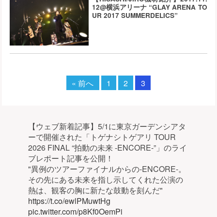
12@横浜アリーナ “GLAY ARENA TO
UR 2017 SUMMERDELICS”
« 前へ
1
2
3
【ウェブ新着記事】5/1に東京ガーデンシアタ
ーで開催された「トゲナシトゲアリ TOUR
2026 FINAL “拍動の未来 -ENCORE-”」のライ
ブレポート記事を公開！
"異例のツアーファイナルからの-ENCORE-。
その先にある未来を指し示してくれた公演の
熱は、観客の胸に新たな鼓動を刻んだ"
https://t.co/ewlPMuwtHg
pic.twitter.com/p8Kf0OemPi