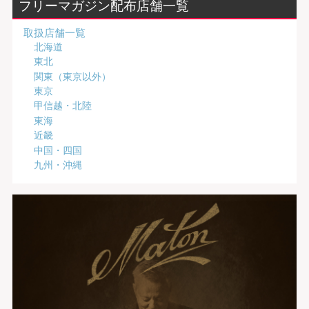
フリーマガジン配布店舗一覧
取扱店舗一覧
北海道
東北
関東（東京以外）
東京
甲信越・北陸
東海
近畿
中国・四国
九州・沖縄