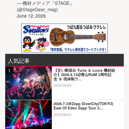
— 機材メディア『STAGE』
(@StageGear_mag)
June 12, 2026
人気記事
1
【甘い断頭台 Yuria ＆ Louis 機材紹
介】2026.6.13@青山RizM 3周年記
念 ＆ 現体制ラ...
2026/08/04
2
2026.7.3＠Zepp DiverCity(TOKYO)
East Of Eden Zepp Tour 2...
2026/08/03