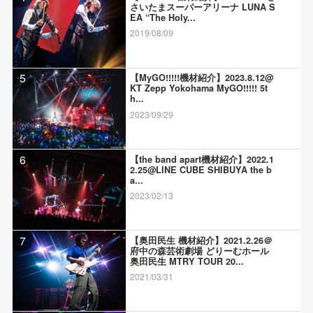
さいたまスーパーアリーナ LUNA S
EA “The Holy...
2019/08/09
5
【MyGO!!!!!機材紹介】2023.8.12@
KT Zepp Yokohama MyGO!!!!! 5t
h...
2023/09/29
6
【the band apart機材紹介】2022.1
2.25@LINE CUBE SHIBUYA the b
a...
2023/02/13
7
【奥田民生 機材紹介】2021.2.26＠
府中の森芸術劇場 どりーむホール
奥田民生 MTRY TOUR 20...
2021/03/31