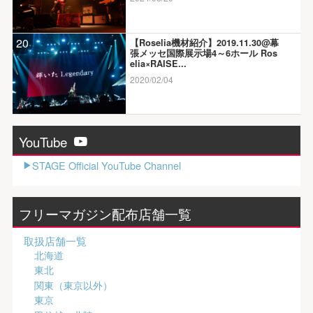
20
【Roselia機材紹介】2019.11.30@幕
張メッセ国際展示場4～6ホール Ros
elia×RAISE...
2020/02/04
YouTube
STAGE Official YouTube Channel
フリーマガジン配布店舗一覧
取扱店舗一覧
北海道
東北
関東（東京以外）
東京