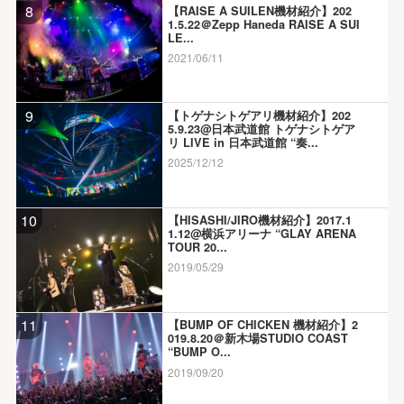
8
【RAISE A SUILEN機材紹介】202
1.5.22＠Zepp Haneda RAISE A SUI
LE...
2021/06/11
9
【トゲナシトゲアリ機材紹介】202
5.9.23@日本武道館 トゲナシトゲア
リ LIVE in 日本武道館 “奏...
2025/12/12
10
【HISASHI/JIRO機材紹介】2017.1
1.12@横浜アリーナ “GLAY ARENA
TOUR 20...
2019/05/29
11
【BUMP OF CHICKEN 機材紹介】2
019.8.20＠新木場STUDIO COAST
“BUMP O...
2019/09/20