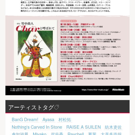
アーティストタグ
BanG Dream!
Ayasa
村松拓
Nothing's Carved In Stone
RAISE A SUILEN
紡木吏佐
倉知玲鳳
Miyako
岸谷香
Raychell
夏芽
大喜多崇規