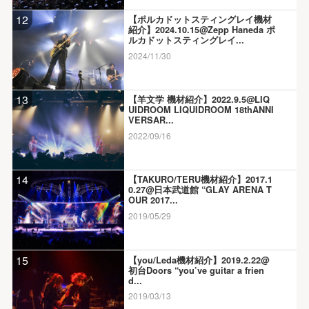
12
【ポルカドットスティングレイ機材
紹介】2024.10.15@Zepp Haneda ポ
ルカドットスティングレイ...
2024/11/30
13
【羊文学 機材紹介】2022.9.5@LIQ
UIDROOM LIQUIDROOM 18thANNI
VERSAR...
2022/09/16
14
【TAKURO/TERU機材紹介】2017.1
0.27@日本武道館 “GLAY ARENA T
OUR 2017...
2019/05/29
15
【you/Leda機材紹介】2019.2.22@
初台Doors “you’ve guitar a frien
d...
2019/03/13