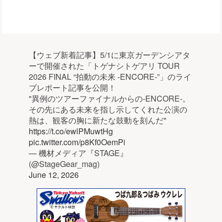
【ウェブ新着記事】5/1に東京ガーデンシアタ
ーで開催された「トゲナシトゲアリ TOUR
2026 FINAL “拍動の未来 -ENCORE-”」のライ
ブレポート記事を公開！
"異例のツアーファイナルからの-ENCORE-。
その先にある未来を指し示してくれた公演の
熱は、観客の胸に新たな鼓動を刻んだ"
https://t.co/ewlPMuwtHg
pic.twitter.com/p8Kf0OemPi
— 機材メディア『STAGE』
(@StageGear_mag)
June 12, 2026