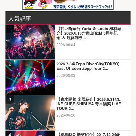
人気記事
1
【甘い断頭台 Yuria ＆ Louis 機材紹
介】2026.6.13@青山RizM 3周年記
念 ＆ 現体制ラ...
2026/08/04
2
2026.7.3＠Zepp DiverCity(TOKYO)
East Of Eden Zepp Tour 2...
2026/08/03
3
【青木陽菜 楽器紹介】2026.5.31@L
INE CUBE SHIBUYA 青木陽菜 LIVE
TOUR 2...
2026/06/26
4
【SUGIZO 機材紹介】2017.12.24@