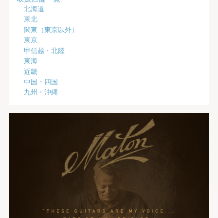
北海道
東北
関東（東京以外）
東京
甲信越・北陸
東海
近畿
中国・四国
九州・沖縄