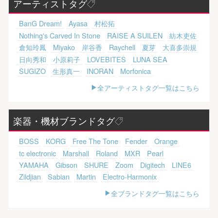
アーティストタグ
BanG Dream!
Ayasa
村松拓
Nothing's Carved In Stone
RAISE A SUILEN
紡木吏佐
倉知玲鳳
Miyako
岸谷香
Raychell
夏芽
大喜多崇規
日向秀和
小原莉子
LOVEBITES
LUNA SEA
SUGIZO
生形真一
INORAN
Morfonica
全アーティストタグ一覧はこちら
楽器・機材ブランドタグ
BOSS
KORG
Free The Tone
Fender
Orange
tc electronic
Marshall
Roland
MXR
Pearl
YAMAHA
Gibson
SHURE
Zoom
Digitech
LINE6
Zildjian
Sabian
Martin
Electro-Harmonix
全ブランドタグ一覧はこちら