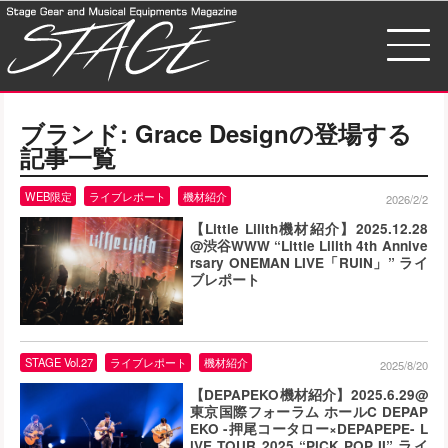
ブランド:
Grace Design
の登場する
記事一覧
WEB限定
ライブレポート
機材紹介
2026/2/2
【Little Lilith機材紹介】2025.12.28
@渋谷WWW “Little Lilith 4th Annive
rsary ONEMAN LIVE「RUIN」” ライ
ブレポート
STAGE Vol.27
ライブレポート
機材紹介
2025/8/20
【DEPAPEKO機材紹介】2025.6.29@
東京国際フォーラム ホールC DEPAP
EKO -押尾コータロー×DEPAPEPE- L
lVE TOUR 2025 “PlCK POP II” ライ