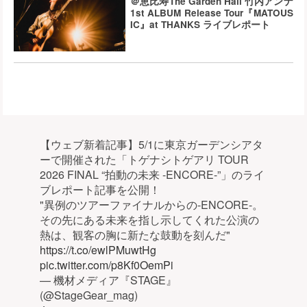
＠恵比寿The Garden Hall 竹内アンナ
1st ALBUM Release Tour『MATOUS
IC』at THANKS ライブレポート
【ウェブ新着記事】5/1に東京ガーデンシアタ
ーで開催された「トゲナシトゲアリ TOUR
2026 FINAL “拍動の未来 -ENCORE-”」のライ
ブレポート記事を公開！
"異例のツアーファイナルからの-ENCORE-。
その先にある未来を指し示してくれた公演の
熱は、観客の胸に新たな鼓動を刻んだ"
https://t.co/ewlPMuwtHg
pic.twitter.com/p8Kf0OemPi
— 機材メディア『STAGE』
(@StageGear_mag)