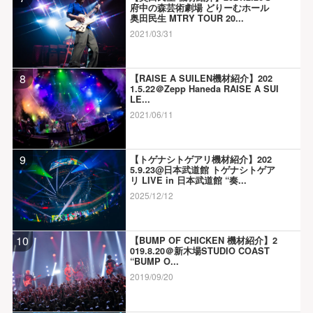
府中の森芸術劇場 どりーむホール
奥田民生 MTRY TOUR 20...
2021/03/31
8
【RAISE A SUILEN機材紹介】202
1.5.22＠Zepp Haneda RAISE A SUI
LE...
2021/06/11
9
【トゲナシトゲアリ機材紹介】202
5.9.23@日本武道館 トゲナシトゲア
リ LIVE in 日本武道館 “奏...
2025/12/12
10
【BUMP OF CHICKEN 機材紹介】2
019.8.20＠新木場STUDIO COAST
“BUMP O...
2019/09/20