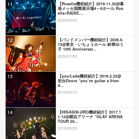
11
【Roselia機材紹介】2019.11.30@幕
張メッセ国際展示場4～6ホール Ros
elia×RAISE...
2020/02/04
12
【バンドメンバー機材紹介】2026.6.
13@東京・いちょうホール 鈴華ゆう
子 10th Anniversar...
2026/07/09
13
【you/Leda機材紹介】2019.2.22@
初台Doors “you’ve guitar a frien
d...
2019/03/13
14
【HISASHI/JIRO機材紹介】2017.1
1.12@横浜アリーナ “GLAY ARENA
TOUR 20...
2019/05/29