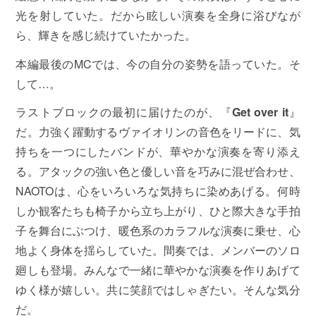
光を射していた。だから眩しい演奏を全身に浴びなが
ら、輝きを感じ続けていたかった。
本編最後のMCでは、今の自分の姿勢を語っていた。そ
して…。
ラストブロックの最初に届けたのが、『
Get over it
』
だ。力強く躍動するヴァイオリンの音色をリードに、気
持ちを一つにしたバンドが、華やかな演奏を寄り添え
る。アタックの強い色と優しい音を巧みに混ぜ合わせ、
NAOTOは、心をいろいろな気持ちに染めあげる。何時
しか観客たちも椅子から立ち上がり、ひと際大きな手拍
子を舞台にぶつけ、暖色系のカラフルな演奏に乗せ、心
地よく身体を揺らしていた。間奏では、メンバーのソロ
廻しも登場。みんなで一緒に華やかな演奏を作りあげて
ゆく様が嬉しい。共に笑顔ではしゃぎたい。そんな気分
だ。