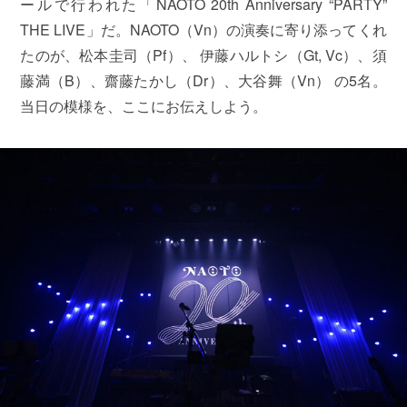
ールで行われた「NAOTO 20th Anniversary “PARTY”
THE LIVE」だ。NAOTO（Vn）の演奏に寄り添ってくれ
たのが、松本圭司（Pf）、 伊藤ハルトシ（Gt, Vc）、須
藤満（B）、齋藤たかし（Dr）、大谷舞（Vn） の5名。
当日の模様を、ここにお伝えしよう。