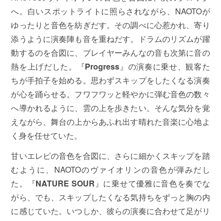
へ。白いスポットライトに照らされながら、NAOTOが
ゆったりと音色を紡ぎだす。その調べに心惹かれ、寄り
添うように演奏陣も音を重ねだす。ドラムのリズムが躍
動するのを合図に、プレイヤーみんなの音も次第に音の
熱を上げだした。『
Progress
』の演奏に乗せ、観客た
ちが手拍子を始める。思わずスキップをしたくなる演奏
が心を踊らせる。フワフワッと軽やかに弾む音色の数々
へ導かれるように、雲の上を歩きたい。そんな気分を覚
えながら、舞台の上からあふれ出す晴れた音楽に心地よ
く身を任せていた。
甘いエレピの音色を合図に、さらに細かくスキップを踏
むように、NAOTOのヴァイオリンの音色が弾みだし
た。『
NATURE SOUR
』に乗せて優雅に音色を奏でな
がら、でも、スキップしたくなる気持ちをずっと胸の内
に感じていた。いつしか、彼らの演奏に合わせて足がリ