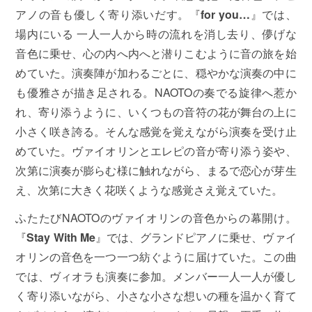
アノの音も優しく寄り添いだす。『
for you
…
』では、
場内にいる 一人一人から時の流れを消し去り、儚げな
音色に乗せ、心の内へ内へと潜りこむように音の旅を始
めていた。演奏陣が加わるごとに、穏やかな演奏の中に
も優雅さが描き足される。NAOTOの奏でる旋律へ惹か
れ、寄り添うように、いくつもの音符の花が舞台の上に
小さく咲き誇る。そんな感覚を覚えながら演奏を受け止
めていた。ヴァイオリンとエレピの音が寄り添う姿や、
次第に演奏が膨らむ様に触れながら、まるで恋心が芽生
え、次第に大きく花咲くような感覚さえ覚えていた。
ふたたびNAOTOのヴァイオリンの音色からの幕開け。
『
Stay With Me
』では、グランドピアノに乗せ、ヴァイ
オリンの音色を一つ一つ紡ぐように届けていた。この曲
では、ヴィオラも演奏に参加。メンバー一人一人が優し
く寄り添いながら、小さな小さな想いの種を温かく育て