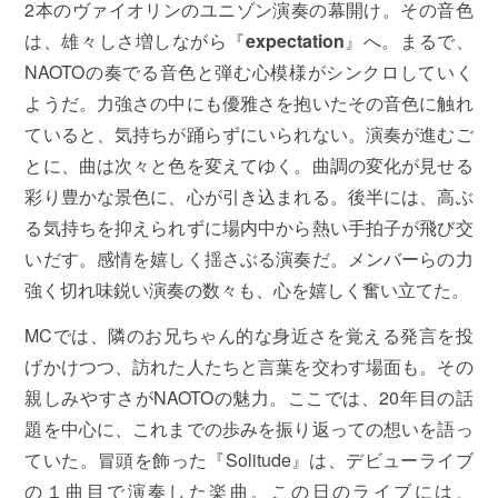
2本のヴァイオリンのユニゾン演奏の幕開け。その音色
は、雄々しさ増しながら『
expectation
』へ。まるで、
NAOTOの奏でる音色と弾む心模様がシンクロしていく
ようだ。力強さの中にも優雅さを抱いたその音色に触れ
ていると、気持ちが踊らずにいられない。演奏が進むご
とに、曲は次々と色を変えてゆく。曲調の変化が見せる
彩り豊かな景色に、心が引き込まれる。後半には、高ぶ
る気持ちを抑えられずに場内中から熱い手拍子が飛び交
いだす。感情を嬉しく揺さぶる演奏だ。メンバーらの力
強く切れ味鋭い演奏の数々も、心を嬉しく奮い立てた。
MCでは、隣のお兄ちゃん的な身近さを覚える発言を投
げかけつつ、訪れた人たちと言葉を交わす場面も。その
親しみやすさがNAOTOの魅力。ここでは、20年目の話
題を中心に、これまでの歩みを振り返っての想いを語っ
ていた。冒頭を飾った『Solitude』は、デビューライブ
の１曲目で演奏した楽曲。この日のライブには、