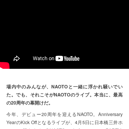
場内中のみんなが、NAOTO
と一緒に浮かれ騒いでい
た。でも、それこそがNAOTO
のライブ。本当に、最高
の20
周年の幕開けだ。
今年、デビュー20周年を迎えるNAOTO。Anniversary
YearのKick Offとなるライブが、4月5日に日本橋三井ホ