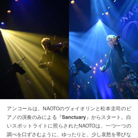
アンコールは、NAOTOのヴォイオリンと松本圭司のピ
アノの演奏のみによる『
Sanctuary
』からスタート。白
いスポットライトに照らされたNAOTOは、一つ一つの
調べを口ずさむように、ゆったりと、少し哀愁を帯びな