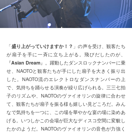
「
盛り上がっていけますか！？
」の声を受け、観客たち
が扇子を手に一斉に立ち上がる。飛びだしたのが、
『
Asian Dream
』。躍動したダンスロックナンバーに乗
せ、NAOTOと観客たちが手にした扇子を大きく振り出
した。NAOTO流のエレクトロなダンスナンバーの上
で、気持ちを踊らせる演奏が繰り広げられる。三三七拍
子のリズムや、NAOTOのヴァイオリンの旋律に合わせ
て、観客たちが扇子を振る様も嬉しい見どころだ。みん
なで気持ちを一つに、この場を華やかな宴の場に染めあ
げる。いつしかこの会場が巨大なディスコ空間に変貌し
たかのようだ。NAOTOのヴァイオリンの音色が力強く