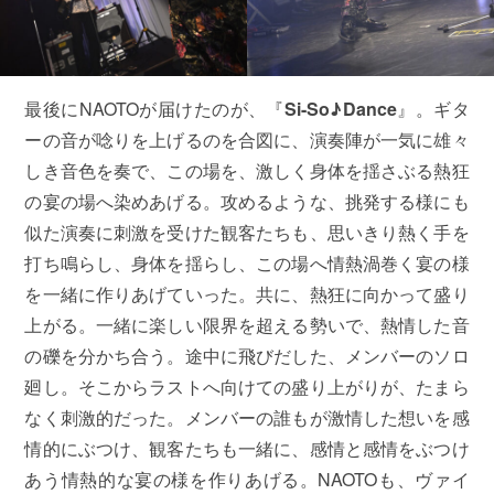
最後にNAOTOが届けたのが、『
Si-So
♪Dance
』。ギタ
ーの音が唸りを上げるのを合図に、演奏陣が一気に雄々
しき音色を奏で、この場を、激しく身体を揺さぶる熱狂
の宴の場へ染めあげる。攻めるような、挑発する様にも
似た演奏に刺激を受けた観客たちも、思いきり熱く手を
打ち鳴らし、身体を揺らし、この場へ情熱渦巻く宴の様
を一緒に作りあげていった。共に、熱狂に向かって盛り
上がる。一緒に楽しい限界を超える勢いで、熱情した音
の礫を分かち合う。途中に飛びだした、メンバーのソロ
廻し。そこからラストへ向けての盛り上がりが、たまら
なく刺激的だった。メンバーの誰もが激情した想いを感
情的にぶつけ、観客たちも一緒に、感情と感情をぶつけ
あう情熱的な宴の様を作りあげる。NAOTOも、ヴァイ