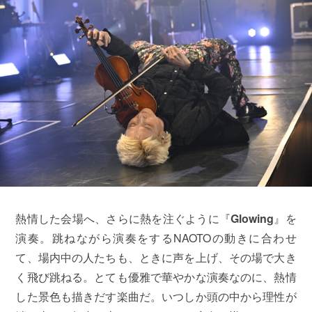
熱情した会場へ、さらに熱を注ぐように『
Glowing
』を
演奏。跳ねながら演奏をするNAOTOの動きに合わせ
て、場内中の人たちも、ときに声を上げ、その場で大き
く飛び跳ねる。とても優雅で華やかな演奏なのに、熱情
した景色も描きだす楽曲だ。いつしか頭の中から理性が