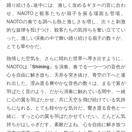
踊り続ける｡途中には、激しく攻めるギターの音に合わ
せ、NAOTOと観客たちが扇子を振る場面も登場。
NAOTOの奏でる調べも熱と激しさを増し、次々と刺激
的な旋律を投げつけ、観客たちの気持ちを奮い立ててい
った。激しい演奏の中で舞い踊り続ける扇子の数々が、
とても華やかだ。
熱情した空気を、さらに晴れた世界へ導き出すように、
NAOTOは『
Shining
』を演奏。奏でる一つ一つの音色が
心を自由に解き放ち、天井を突き抜け、青空の下へと連
れ出した。澄み渡る爽やかな音色の数々は、まるで翼が
羽ばたく音のよう。だから演奏に触れている間中、一緒
に心の翼を羽ばたかせ、共に天空を飛び続けている気持
ちになれる。とても軽やかな気分だ。響き渡る音色と一
緒に、ずっと心の翼を羽ばたかせていたい。どんどん気
持ちがはしゃぎだす。素敵だよね、心を自由に解き放つ