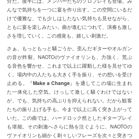
分だ。後半には、メンバーたちのソロプレイも登場。み
んなで気持ちを一つに宴を作り出す。この空間にいるだ
けで優雅な、でも少しはしたない気持ちも見せながら、
ともに宴を楽しみたい。曲が進むにつれて、演奏も激し
さを増していく。この感覚も、嬉しい刺激だ。
さぁ、もっともっと騒ごうか。歪んだギターやオルガン
の音が炸裂。NAOTOのヴァイオリンも、力強く、荒ぶ
る音色を響かせ、これまで以上に躍動した様を見せてゆ
く。場内中の人たちも大きく手を振り、その想いを受け
止める。『
Make a Change
』を通してこの場に生まれ
た一体化した空気。けっして激しく騒ぐわけではない
が、でも、気持ちの高ぶりを抑えられない。だから観客
たちの振り上げる手も、今まで以上に高く突き上がって
いた。この曲では、ハードロック然としたギタープレイ
も堪能。その刺激へさらに熱を注ぐように、NAOTOの
ヴァイオリンも細かく刺々しいフレーズを次々と突きつ