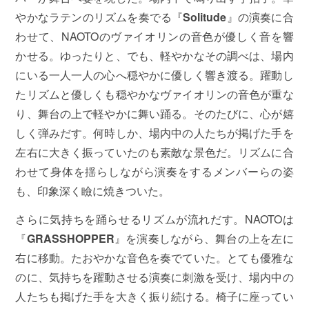
やかなラテンのリズムを奏でる『
Solitude
』の演奏に合
わせて、NAOTOのヴァイオリンの音色が優しく音を響
かせる。ゆったりと、でも、軽やかなその調べは、場内
にいる一人一人の心へ穏やかに優しく響き渡る。躍動し
たリズムと優しくも穏やかなヴァイオリンの音色が重な
り、舞台の上で軽やかに舞い踊る。そのたびに、心が嬉
しく弾みだす。何時しか、場内中の人たちが掲げた手を
左右に大きく振っていたのも素敵な景色だ。リズムに合
わせて身体を揺らしながら演奏をするメンバーらの姿
も、印象深く瞼に焼きついた。
さらに気持ちを踊らせるリズムが流れだす。NAOTOは
『
GRASSHOPPER
』を演奏しながら、舞台の上を左に
右に移動。たおやかな音色を奏でていた。とても優雅な
のに、気持ちを躍動させる演奏に刺激を受け、場内中の
人たちも掲げた手を大きく振り続ける。椅子に座ってい