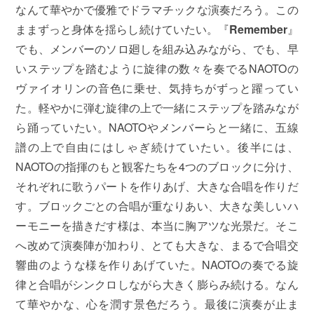
なんて華やかで優雅でドラマチックな演奏だろう。この
ままずっと身体を揺らし続けていたい。『
Remember
』
でも、メンバーのソロ廻しを組み込みながら、でも、早
いステップを踏むように旋律の数々を奏でるNAOTOの
ヴァイオリンの音色に乗せ、気持ちがずっと躍ってい
た。軽やかに弾む旋律の上で一緒にステップを踏みなが
ら踊っていたい。NAOTOやメンバーらと一緒に、五線
譜の上で自由にはしゃぎ続けていたい。後半には、
NAOTOの指揮のもと観客たちを4つのブロックに分け、
それぞれに歌うパートを作りあげ、大きな合唱を作りだ
す。ブロックごとの合唱が重なりあい、大きな美しいハ
ーモニーを描きだす様は、本当に胸アツな光景だ。そこ
へ改めて演奏陣が加わり、とても大きな、まるで合唱交
響曲のような様を作りあげていた。NAOTOの奏でる旋
律と合唱がシンクロしながら大きく膨らみ続ける。なん
て華やかな、心を潤す景色だろう。最後に演奏が止ま