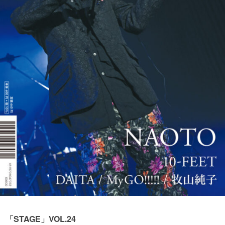
「STAGE」VOL.24