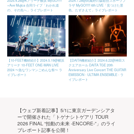
2025.4.26@Kアリーナ横浜 MyGO!!!!!
2024.7.28@武蔵野の森総合スポーツプ
×Ave Mujica 合同ライブ「わかれ道
ラザ MyGO!!!!! 6th LIVE「見つけた景
の、その先へ」ライブレポート
色、たずさえて」ライブレポート
【10-FEET機材紹介】2024.5.19@横浜
【DAITA機材紹介】2024.6.22@神田ス
アリーナ 10-FEET ONE-MAN LIVE
クエアホール DAITA TGE 20th
2024 〜急なワンマンごめんな祭〜 ラ
Anniversary Live Concert THE GUITAR
イブレポート
EMISSION ‐ ULTIMA ENSEMBLE ‐ ラ
イブレポート
【ウェブ新着記事】5/1に東京ガーデンシアタ
ーで開催された「トゲナシトゲアリ TOUR
2026 FINAL “拍動の未来 -ENCORE-”」のライ
ブレポート記事を公開！