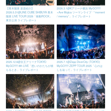
2026.3.1@Kアリーナ横浜 MyGO!!!!!
【青木陽菜 楽器紹介】
×Ave Mujica ツーマンライブ「“moment
2026.5.31@LINE CUBE SHIBUYA 青木
/ memory”」ライブレポート
陽菜 LIVE TOUR 2026「衝動ROCK」
東京公演 ライブレポート
2025.12.6@京王アリーナTOKYO
2025.7.1@Zepp DiverCity (TOKYO)
MyGO!!!!! 8th LIVE「想いのかたちが積
MyGO!!!!! ZEPP TOUR 2025「心のは
もるとき」ライブレポート
しを辿って」ライブレポート