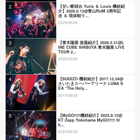
2
【甘い断頭台 Yuria ＆ Louis 機材紹
介】2026.6.13@青山RizM 3周年記
念 ＆ 現体制ラ...
2026/08/04
3
【青木陽菜 楽器紹介】2026.5.31@L
INE CUBE SHIBUYA 青木陽菜 LIVE
TOUR 2...
2026/06/26
4
【SUGIZO 機材紹介】2017.12.24@
さいたまスーパーアリーナ LUNA S
EA “The Holy...
2019/08/09
5
【MyGO!!!!!機材紹介】2023.8.12@
KT Zepp Yokohama MyGO!!!!! 5t
h...
2023/09/29