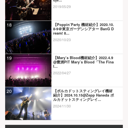
oje...
2019/05/29
18
【Poppin’Party 機材紹介】2020.10.
8-9＠東京ガーデンシアター BanG D
ream! 8...
2020/10/23
19
【Mary’s Blood機材紹介】2022.4.9
@豊洲PIT Mary’s Blood「The Fina
l...
2022/04/27
20
【ポルカドットスティングレイ機材
紹介】2024.10.15@Zepp Haneda ポ
ルカドットスティングレイ...
2024/11/30