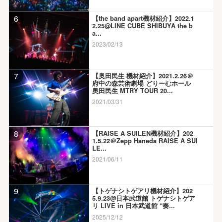
6
【the band apart機材紹介】2022.1
2.25@LINE CUBE SHIBUYA the b
a...
2023/02/13
7
【奥田民生 機材紹介】2021.2.26＠
府中の森芸術劇場 どりーむホール
奥田民生 MTRY TOUR 20...
2021/03/31
8
【RAISE A SUILEN機材紹介】202
1.5.22＠Zepp Haneda RAISE A SUI
LE...
2021/06/11
9
【トゲナシトゲアリ機材紹介】202
5.9.23@日本武道館 トゲナシトゲア
リ LIVE in 日本武道館 “奏...
2025/12/12