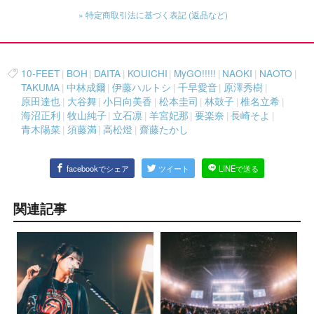
» 特定商取引法に基づく表記 (返品など)
10-FEET
|
BOH
|
DAITA
|
KOUICHI
|
MyGO!!!!!
|
NAOKI
|
NAOTO
|
TAKUMA
|
中林成爾
|
伊藤ハルトシ
|
千早愛音
|
原澤秀樹
|
原田達也
|
大谷舞
|
小日向美香
|
松本圭司
|
林鼓子
|
椎名立希
|
海沼正利
|
牧山純子
|
立石凛
|
羊宮妃那
|
要楽奈
|
長崎そよ
|
青木陽菜
|
須藤満
|
高松燈
|
齋藤たかし
facebookでシェア
ツイート
LINEで送る
関連記事