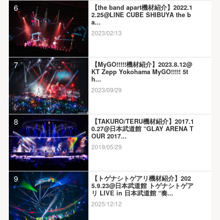
6
【the band apart機材紹介】2022.1
2.25@LINE CUBE SHIBUYA the b
a...
2023/02/13
7
【MyGO!!!!!機材紹介】2023.8.12@
KT Zepp Yokohama MyGO!!!!! 5t
h...
2023/09/29
8
【TAKURO/TERU機材紹介】2017.1
0.27@日本武道館 “GLAY ARENA T
OUR 2017...
2019/05/29
9
【トゲナシトゲアリ機材紹介】202
5.9.23@日本武道館 トゲナシトゲア
リ LIVE in 日本武道館 “奏...
2025/12/12