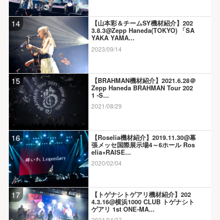
14
【山本彩＆チームSY機材紹介】202
3.8.3@Zepp Haneda(TOKYO) 「SA
YAKA YAMA...
2023/09/14
15
【BRAHMAN機材紹介】2021.6.28＠
Zepp Haneda BRAHMAN Tour 202
1 -S...
2021/08/29
16
【Roselia機材紹介】2019.11.30@幕
張メッセ国際展示場4～6ホール Ros
elia×RAISE...
2020/02/04
17
【トゲナシトゲアリ機材紹介】202
4.3.16@横浜1000 CLUB トゲナシト
ゲアリ 1st ONE-MA...
2024/04/27