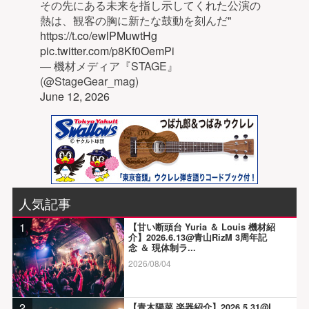
その先にある未来を指し示してくれた公演の
熱は、観客の胸に新たな鼓動を刻んだ"
https://t.co/ewlPMuwtHg
pic.twitter.com/p8Kf0OemPi
— 機材メディア『STAGE』
(@StageGear_mag)
June 12, 2026
人気記事
1
【甘い断頭台 Yuria ＆ Louis 機材紹
介】2026.6.13@青山RizM 3周年記
念 ＆ 現体制ラ...
2026/08/04
2
【青木陽菜 楽器紹介】2026.5.31@L