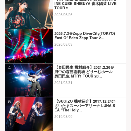
INE CUBE SHIBUYA 青木陽菜 LIVE
TOUR 2...
2026/06/26
3
2026.7.3＠Zepp DiverCity(TOKYO)
East Of Eden Zepp Tour 2...
2026/08/03
4
【奥田民生 機材紹介】2021.2.26＠
府中の森芸術劇場 どりーむホール
奥田民生 MTRY TOUR 20...
2021/03/31
5
【SUGIZO 機材紹介】2017.12.24@
さいたまスーパーアリーナ LUNA S
EA “The Holy...
2019/08/09