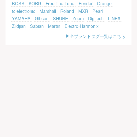
BOSS
KORG
Free The Tone
Fender
Orange
tc electronic
Marshall
Roland
MXR
Pearl
YAMAHA
Gibson
SHURE
Zoom
Digitech
LINE6
Zildjian
Sabian
Martin
Electro-Harmonix
全ブランドタグ一覧はこちら