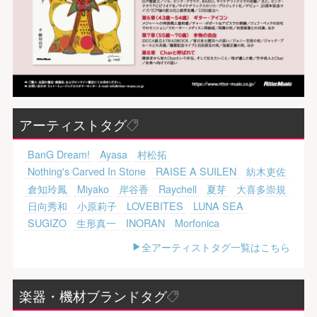
アーティストタグ
BanG Dream!
Ayasa
村松拓
Nothing's Carved In Stone
RAISE A SUILEN
紡木吏佐
倉知玲鳳
Miyako
岸谷香
Raychell
夏芽
大喜多崇規
日向秀和
小原莉子
LOVEBITES
LUNA SEA
SUGIZO
生形真一
INORAN
Morfonica
全アーティストタグ一覧はこちら
楽器・機材ブランドタグ