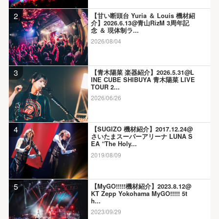
2
【甘い断頭台 Yuria ＆ Louis 機材紹
介】2026.6.13@青山RizM 3周年記
念 ＆ 現体制ラ...
2026/08/04
3
【青木陽菜 楽器紹介】2026.5.31@L
INE CUBE SHIBUYA 青木陽菜 LIVE
TOUR 2...
2026/06/26
4
【SUGIZO 機材紹介】2017.12.24@
さいたまスーパーアリーナ LUNA S
EA “The Holy...
2019/08/09
5
【MyGO!!!!!機材紹介】2023.8.12@
KT Zepp Yokohama MyGO!!!!! 5t
h...
2023/09/29