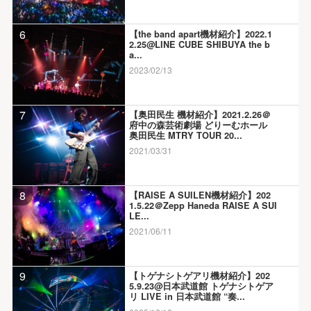
6
【the band apart機材紹介】2022.1
2.25@LINE CUBE SHIBUYA the b
a...
2023/02/13
7
【奥田民生 機材紹介】2021.2.26＠
府中の森芸術劇場 どりーむホール
奥田民生 MTRY TOUR 20...
2021/03/31
8
【RAISE A SUILEN機材紹介】202
1.5.22＠Zepp Haneda RAISE A SUI
LE...
2021/06/11
9
【トゲナシトゲアリ機材紹介】202
5.9.23@日本武道館 トゲナシトゲア
リ LIVE in 日本武道館 “奏...