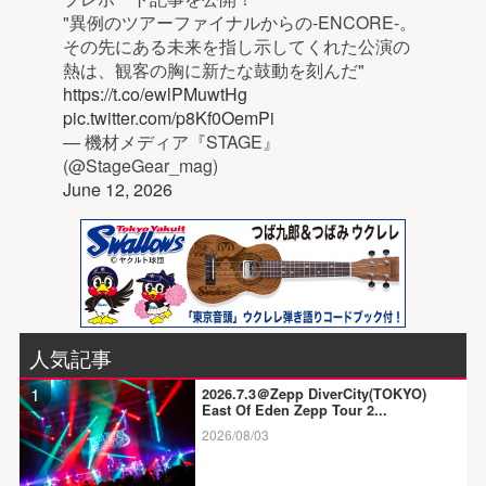
"異例のツアーファイナルからの-ENCORE-。
その先にある未来を指し示してくれた公演の
熱は、観客の胸に新たな鼓動を刻んだ"
https://t.co/ewlPMuwtHg
pic.twitter.com/p8Kf0OemPi
— 機材メディア『STAGE』
(@StageGear_mag)
June 12, 2026
人気記事
1
2026.7.3＠Zepp DiverCity(TOKYO)
East Of Eden Zepp Tour 2...
2026/08/03