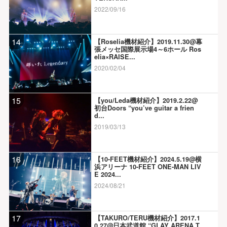
2022/09/16
14
【Roselia機材紹介】2019.11.30@幕
張メッセ国際展示場4～6ホール Ros
elia×RAISE...
2020/02/04
15
【you/Leda機材紹介】2019.2.22@
初台Doors “you’ve guitar a frien
d...
2019/03/13
16
【10-FEET機材紹介】2024.5.19@横
浜アリーナ 10-FEET ONE-MAN LIV
E 2024...
2024/08/21
17
【TAKURO/TERU機材紹介】2017.1
0.27@日本武道館 “GLAY ARENA T