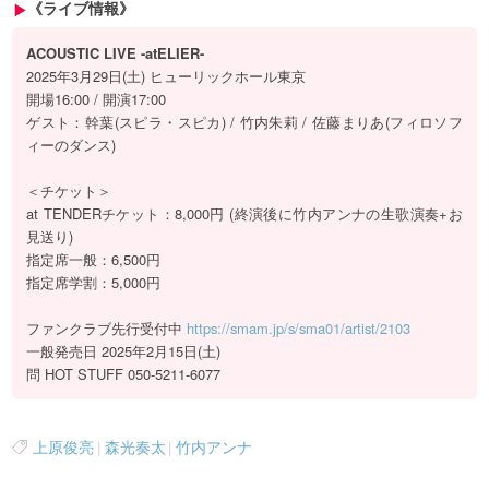
《ライブ情報》
ACOUSTIC LIVE -atELIER-
2025年3月29日(土) ヒューリックホール東京
開場16:00 / 開演17:00
ゲスト：幹葉(スピラ・スピカ) / 竹内朱莉 / 佐藤まりあ(フィロソフ
ィーのダンス)
＜チケット＞
at TENDERチケット：8,000円 (終演後に竹内アンナの生歌演奏+お
見送り)
指定席一般：6,500円
指定席学割：5,000円
ファンクラブ先行受付中
https://smam.jp/s/sma01/artist/2103
一般発売日 2025年2月15日(土)
問 HOT STUFF 050-5211-6077
上原俊亮
|
森光奏太
|
竹内アンナ