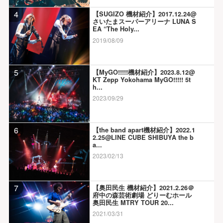
4
【SUGIZO 機材紹介】2017.12.24@
さいたまスーパーアリーナ LUNA S
EA “The Holy...
2019/08/09
5
【MyGO!!!!!機材紹介】2023.8.12@
KT Zepp Yokohama MyGO!!!!! 5t
h...
2023/09/29
6
【the band apart機材紹介】2022.1
2.25@LINE CUBE SHIBUYA the b
a...
2023/02/13
7
【奥田民生 機材紹介】2021.2.26＠
府中の森芸術劇場 どりーむホール
奥田民生 MTRY TOUR 20...
2021/03/31