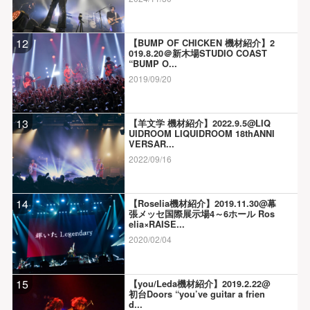
12
【BUMP OF CHICKEN 機材紹介】2
019.8.20＠新木場STUDIO COAST
“BUMP O...
2019/09/20
13
【羊文学 機材紹介】2022.9.5@LIQ
UIDROOM LIQUIDROOM 18thANNI
VERSAR...
2022/09/16
14
【Roselia機材紹介】2019.11.30@幕
張メッセ国際展示場4～6ホール Ros
elia×RAISE...
2020/02/04
15
【you/Leda機材紹介】2019.2.22@
初台Doors “you’ve guitar a frien
d...