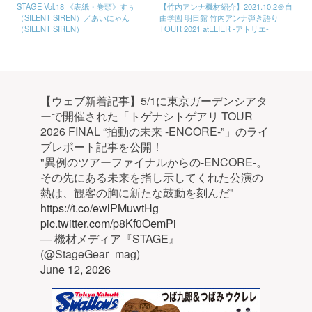
STAGE Vol.18 《表紙・巻頭》すぅ
【竹内アンナ機材紹介】2021.10.2＠自
（SILENT SIREN）／あいにゃん
由学園 明日館 竹内アンナ弾き語り
（SILENT SIREN）
TOUR 2021 atELIER -アトリエ-
【ウェブ新着記事】5/1に東京ガーデンシアタ
ーで開催された「トゲナシトゲアリ TOUR
2026 FINAL “拍動の未来 -ENCORE-”」のライ
ブレポート記事を公開！
"異例のツアーファイナルからの-ENCORE-。
その先にある未来を指し示してくれた公演の
熱は、観客の胸に新たな鼓動を刻んだ"
https://t.co/ewlPMuwtHg
pic.twitter.com/p8Kf0OemPi
— 機材メディア『STAGE』
(@StageGear_mag)
June 12, 2026