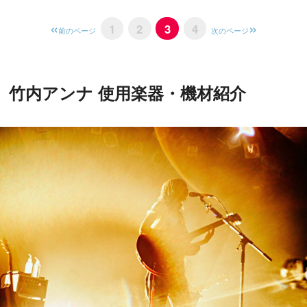
1
2
3
4
前のページ
次のページ
竹内アンナ 使用楽器・機材紹介