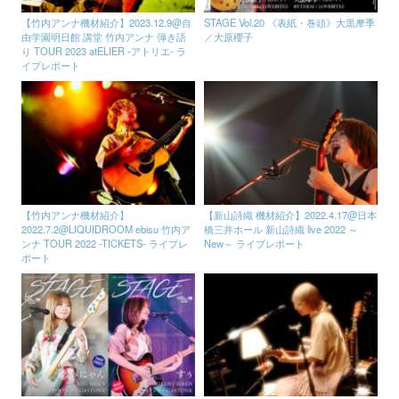
【竹内アンナ機材紹介】2023.12.9@自
STAGE Vol.20 《表紙・巻頭》大黒摩季
由学園明日館 講堂 竹内アンナ 弾き語
／大原櫻子
り TOUR 2023 atELIER -アトリエ- ラ
イブレポート
【竹内アンナ機材紹介】
【新山詩織 機材紹介】2022.4.17@日本
2022.7.2@LIQUIDROOM ebisu 竹内ア
橋三井ホール 新山詩織 live 2022 ～
ンナ TOUR 2022 -TICKETS- ライブレ
New～ ライブレポート
ポート