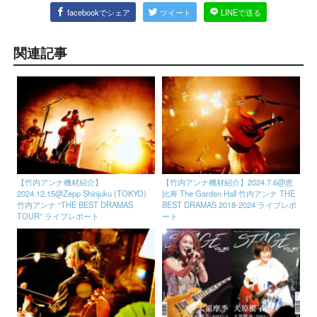
facebookでシェア
ツイート
LINEで送る
関連記事
【竹内アンナ機材紹介】
【竹内アンナ機材紹介】2024.7.6@恵
2024.12.15@Zepp Shinjuku (TOKYO)
比寿 The Garden Hall 竹内アンナ THE
竹内アンナ “THE BEST DRAMAS
BEST DRAMAS 2018-2024 ライブレポ
TOUR” ライブレポート
ート