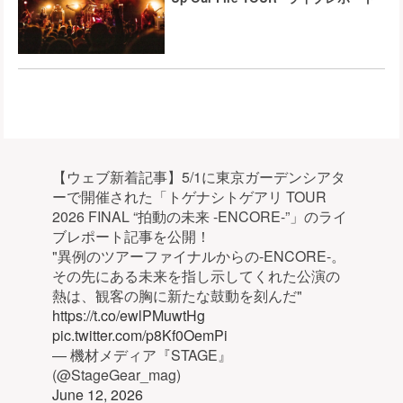
【ウェブ新着記事】5/1に東京ガーデンシアタ
ーで開催された「トゲナシトゲアリ TOUR
2026 FINAL “拍動の未来 -ENCORE-”」のライ
ブレポート記事を公開！
"異例のツアーファイナルからの-ENCORE-。
その先にある未来を指し示してくれた公演の
熱は、観客の胸に新たな鼓動を刻んだ"
https://t.co/ewlPMuwtHg
pic.twitter.com/p8Kf0OemPi
— 機材メディア『STAGE』
(@StageGear_mag)
June 12, 2026