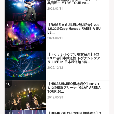
奥田民生 MTRY TOUR 20...
2021/03/31
8
【RAISE A SUILEN機材紹介】202
1.5.22＠Zepp Haneda RAISE A SUI
LE...
2021/06/11
9
【トゲナシトゲアリ機材紹介】202
5.9.23@日本武道館 トゲナシトゲア
リ LIVE in 日本武道館 “奏...
2025/12/12
10
【HISASHI/JIRO機材紹介】2017.1
1.12@横浜アリーナ “GLAY ARENA
TOUR 20...
2019/05/29
11
【BUMP OF CHICKEN 機材紹介】2