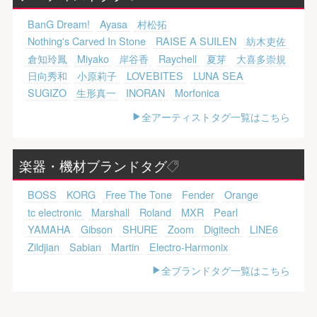
BanG Dream!
Ayasa
村松拓
Nothing's Carved In Stone
RAISE A SUILEN
紡木吏佐
倉知玲鳳
Miyako
岸谷香
Raychell
夏芽
大喜多崇規
日向秀和
小原莉子
LOVEBITES
LUNA SEA
SUGIZO
生形真一
INORAN
Morfonica
全アーティストタグ一覧はこちら
楽器・機材ブランドタグ
BOSS
KORG
Free The Tone
Fender
Orange
tc electronic
Marshall
Roland
MXR
Pearl
YAMAHA
Gibson
SHURE
Zoom
Digitech
LINE6
Zildjian
Sabian
Martin
Electro-Harmonix
全ブランドタグ一覧はこちら