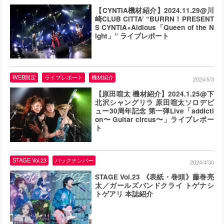
【CYNTIA機材紹介】2024.11.29@川
崎CLUB CITTA’ “BURRN！PRESENT
S CYNTIA×Aldious「Queen of the N
ight」” ライブレポート
WEB限定
ライブレポート
機材紹介
2024/5/3
【原田喧太 機材紹介】2024.1.25@下
北沢シャングリラ 原田喧太ソロデビ
ュー30周年記念 第一弾Live「addicti
on〜 Guitar circus〜」ライブレポー
ト
STAGE Vol.23
バックナンバー
2024/4/30
STAGE Vol.23 《表紙・巻頭》藤巻亮
太／ガールズバンドクライ トゲナシ
トゲアリ 本誌紹介