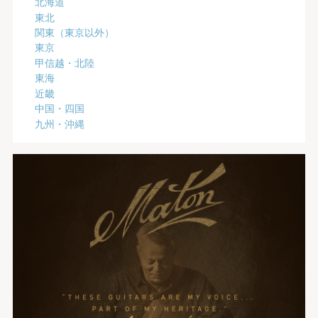
北海道
東北
関東（東京以外）
東京
甲信越・北陸
東海
近畿
中国・四国
九州・沖縄