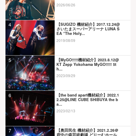
2026/06/26
4
【SUGIZO 機材紹介】2017.12.24@
さいたまスーパーアリーナ LUNA S
EA “The Holy...
2019/08/09
5
【MyGO!!!!!機材紹介】2023.8.12@
KT Zepp Yokohama MyGO!!!!! 5t
h...
2023/09/29
6
【the band apart機材紹介】2022.1
2.25@LINE CUBE SHIBUYA the b
a...
2023/02/13
7
【奥田民生 機材紹介】2021.2.26＠
府中の森芸術劇場 どりーむホール