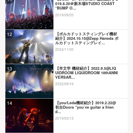
019.8.20＠新木場STUDIO COAST
“BUMP O...
2019/09/20
12
【ポルカドットスティングレイ機材
紹介】2024.10.15@Zepp Haneda ポ
ルカドットスティングレイ...
2024/11/30
13
【羊文学 機材紹介】2022.9.5@LIQ
UIDROOM LIQUIDROOM 18thANNI
VERSAR...
2022/09/16
14
【you/Leda機材紹介】2019.2.22@
初台Doors “you’ve guitar a frien
d...
2019/03/13