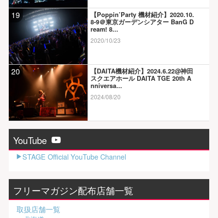
19
【Poppin’Party 機材紹介】2020.10.
8-9＠東京ガーデンシアター BanG D
ream! 8...
2020/10/23
20
【DAITA機材紹介】2024.6.22@神田
スクエアホール DAITA TGE 20th A
nniversa...
2024/08/20
YouTube
STAGE Official YouTube Channel
フリーマガジン配布店舗一覧
取扱店舗一覧