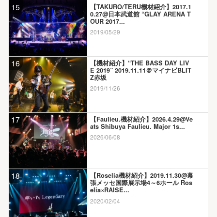
15
【TAKURO/TERU機材紹介】2017.1
0.27@日本武道館 “GLAY ARENA T
OUR 2017...
2019/05/29
16
【機材紹介】“THE BASS DAY LIV
E 2019” 2019.11.11＠マイナビBLIT
Z赤坂
2019/11/26
17
【Faulieu.機材紹介】2026.4.29@Ve
ats Shibuya Faulieu. Major 1s...
2026/06/08
18
【Roselia機材紹介】2019.11.30@幕
張メッセ国際展示場4～6ホール Ros
elia×RAISE...
2020/02/04