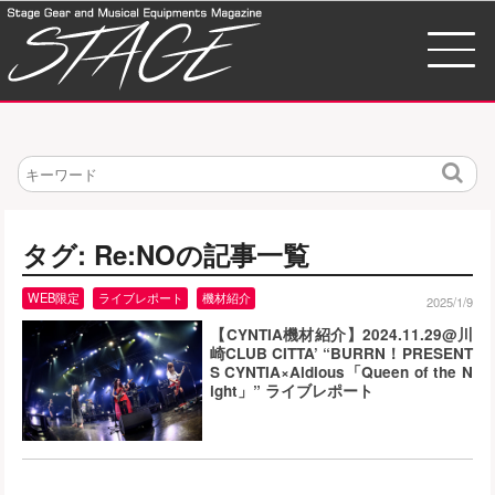
検
索
タグ: Re:NOの記事一覧
WEB限定
ライブレポート
機材紹介
2025/1/9
【CYNTIA機材紹介】2024.11.29@川
崎CLUB CITTA’ “BURRN！PRESENT
S CYNTIA×Aldious「Queen of the N
ight」” ライブレポート