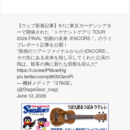
【ウェブ新着記事】5/1に東京ガーデンシアタ
ーで開催された「トゲナシトゲアリ TOUR
2026 FINAL “拍動の未来 -ENCORE-”」のライ
ブレポート記事を公開！
"異例のツアーファイナルからの-ENCORE-。
その先にある未来を指し示してくれた公演の
熱は、観客の胸に新たな鼓動を刻んだ"
https://t.co/ewlPMuwtHg
pic.twitter.com/p8Kf0OemPi
— 機材メディア『STAGE』
(@StageGear_mag)
June 12, 2026