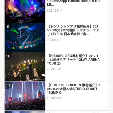
1.5.22＠Zepp Haneda RAISE A SUI
LE...
2021/06/11
9
【トゲナシトゲアリ機材紹介】202
5.9.23@日本武道館 トゲナシトゲア
リ LIVE in 日本武道館 “奏...
2025/12/12
10
【HISASHI/JIRO機材紹介】2017.1
1.12@横浜アリーナ “GLAY ARENA
TOUR 20...
2019/05/29
11
【BUMP OF CHICKEN 機材紹介】2
019.8.20＠新木場STUDIO COAST
“BUMP O...
2019/09/20