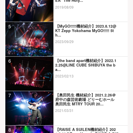
EA “The Holy...
2019/08/09
5
【MyGO!!!!!機材紹介】2023.8.12@
KT Zepp Yokohama MyGO!!!!! 5t
h...
2023/09/29
6
【the band apart機材紹介】2022.1
2.25@LINE CUBE SHIBUYA the b
a...
2023/02/13
7
【奥田民生 機材紹介】2021.2.26＠
府中の森芸術劇場 どりーむホール
奥田民生 MTRY TOUR 20...
2021/03/31
8
【RAISE A SUILEN機材紹介】202