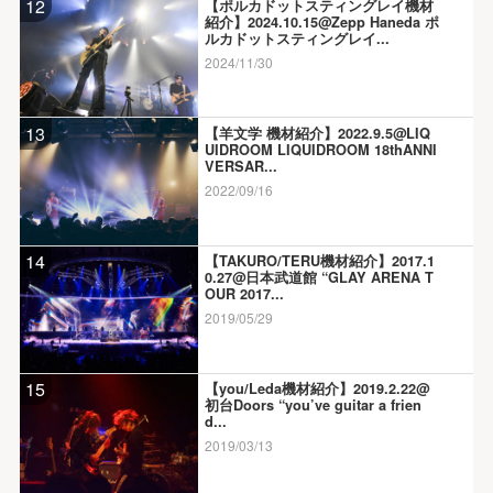
12
【ポルカドットスティングレイ機材
紹介】2024.10.15@Zepp Haneda ポ
ルカドットスティングレイ...
2024/11/30
13
【羊文学 機材紹介】2022.9.5@LIQ
UIDROOM LIQUIDROOM 18thANNI
VERSAR...
2022/09/16
14
【TAKURO/TERU機材紹介】2017.1
0.27@日本武道館 “GLAY ARENA T
OUR 2017...
2019/05/29
15
【you/Leda機材紹介】2019.2.22@
初台Doors “you’ve guitar a frien
d...
2019/03/13