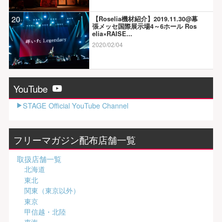
20
【Roselia機材紹介】2019.11.30@幕
張メッセ国際展示場4～6ホール Ros
elia×RAISE...
2020/02/04
YouTube
STAGE Official YouTube Channel
フリーマガジン配布店舗一覧
取扱店舗一覧
北海道
東北
関東（東京以外）
東京
甲信越・北陸
東海