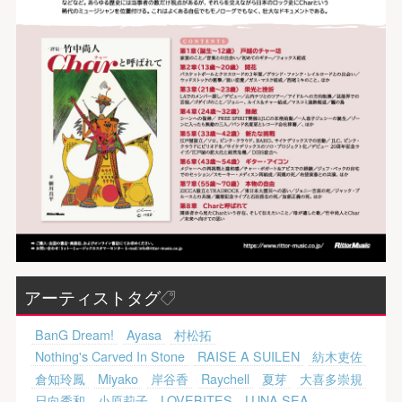
アーティストタグ
BanG Dream!
Ayasa
村松拓
Nothing's Carved In Stone
RAISE A SUILEN
紡木吏佐
倉知玲鳳
Miyako
岸谷香
Raychell
夏芽
大喜多崇規
日向秀和
小原莉子
LOVEBITES
LUNA SEA