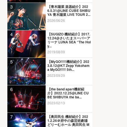
3
【青木陽菜 楽器紹介】202
6.5.31@LINE CUBE SHIBU
YA 青木陽菜 LIVE TOUR 2...
2026/06/26
4
【SUGIZO 機材紹介】2017.
12.24@さいたまスーパーア
リーナ LUNA SEA “The Hol
y...
2019/08/09
5
【MyGO!!!!!機材紹介】202
3.8.12@KT Zepp Yokoham
a MyGO!!!!! 5th...
2023/09/29
6
【the band apart機材紹
介】2022.12.25@LINE CU
BE SHIBUYA the ba...
2023/02/13
7
【奥田民生 機材紹介】202
1.2.26＠府中の森芸術劇場
どりーむホール 奥田民生 M