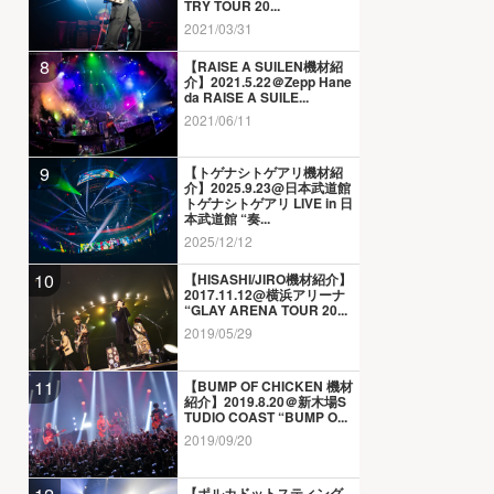
TRY TOUR 20...
2021/03/31
8
【RAISE A SUILEN機材紹
介】2021.5.22＠Zepp Hane
da RAISE A SUILE...
2021/06/11
9
【トゲナシトゲアリ機材紹
介】2025.9.23@日本武道館
トゲナシトゲアリ LIVE in 日
本武道館 “奏...
2025/12/12
10
【HISASHI/JIRO機材紹介】
2017.11.12@横浜アリーナ
“GLAY ARENA TOUR 20...
2019/05/29
11
【BUMP OF CHICKEN 機材
紹介】2019.8.20＠新木場S
TUDIO COAST “BUMP O...
2019/09/20
【ポルカドットスティング