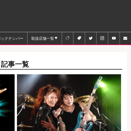
バックナンバー
取扱店舗一覧






る記事一覧