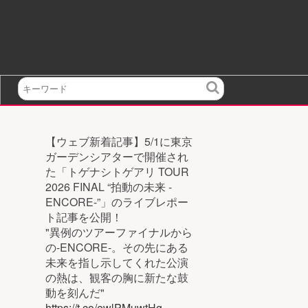
検
索
【ウェブ新着記事】5/1に東京
ガーデンシアターで開催され
た「トゲナシトゲアリ TOUR
2026 FINAL “拍動の未来 -
ENCORE-”」のライブレポー
ト記事を公開！
"異例のツアーファイナルから
の-ENCORE-。その先にある
未来を指し示してくれた公演
の熱は、観客の胸に新たな鼓
動を刻んだ"
https://t.co/ewlPMuwtHg