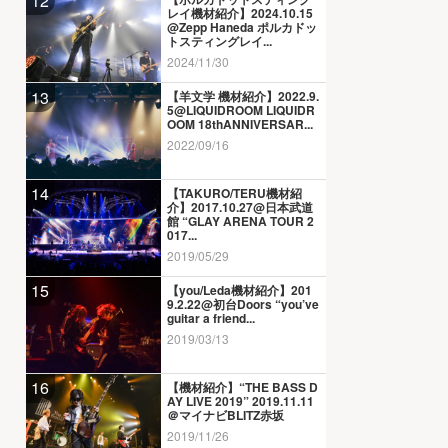
12
レイ機材紹介】2024.10.15
@Zepp Haneda ポルカドッ
トスティングレイ...
2024/11/30
13
【羊文学 機材紹介】2022.9.
5@LIQUIDROOM LIQUIDR
OOM 18thANNIVERSAR...
2022/09/16
14
【TAKURO/TERU機材紹
介】2017.10.27@日本武道
館 “GLAY ARENA TOUR 2
017...
2019/05/29
15
【you/Leda機材紹介】201
9.2.22@初台Doors “you’ve
guitar a friend...
2019/03/13
16
【機材紹介】“THE BASS D
AY LIVE 2019” 2019.11.11
＠マイナビBLITZ赤坂
2019/11/26