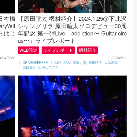
【原田喧太 機材紹介】2024.1.25@下北沢
@日本橋
シャングリラ 原田喧太ソロデビュー30周
ryWit
年記念 第一弾Live「addiction〜 Guitar circ
会からはじ
us〜」ライブレポート
WEB限定
ライブレポート
機材紹介
2024/5/3
024/5/28
CHARGEEEEEE...
|
IKUO
|
SAKI
|
伊藤大貴
|
原田喧太
|
大黒摩季
|
柴田敏孝
|
田川ヒロアキ