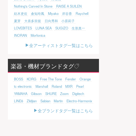
Nothing's Carved In Stone
RAISE A SUILEN
紡木吏佐
倉知玲鳳
Miyako
岸谷香
Raychell
夏芽
大喜多崇規
日向秀和
小原莉子
LOVEBITES
LUNA SEA
SUGIZO
生形真一
INORAN
Morfonica
全アーティストタグ一覧はこちら
楽器・機材ブランドタグ
BOSS
KORG
Free The Tone
Fender
Orange
tc electronic
Marshall
Roland
MXR
Pearl
YAMAHA
Gibson
SHURE
Zoom
Digitech
LINE6
Zildjian
Sabian
Martin
Electro-Harmonix
全ブランドタグ一覧はこちら