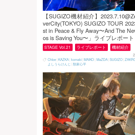
【SUGIZO機材紹介】2023.7.10@Ze
verCity(TOKYO) SUGIZO TOUR 20
st in Peace & Fly Away〜And The N
os is Saving You〜」ライブレポート
STAGE Vol.21
ライブレポート
機材紹介
2
Chloe
|
KAZKA
|
komaki
|
MAIKO
|
MaZDA
|
SUGIZO
|
ZAKR
よしうらけんじ
|
類家心平