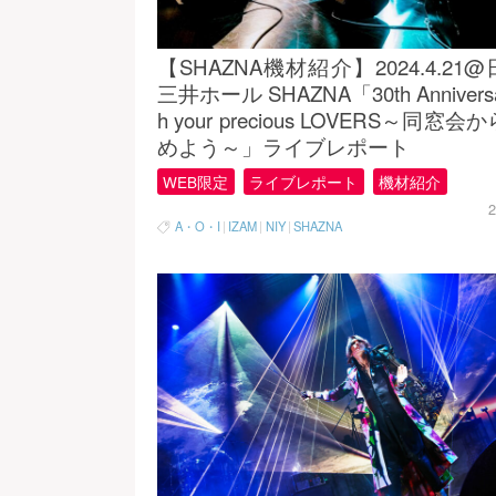
【SHAZNA機材紹介】2024.4.21
三井ホール SHAZNA「30th Anniversa
h your precious LOVERS～同窓
めよう～」ライブレポート
WEB限定
ライブレポート
機材紹介
2
A・O・I
|
IZAM
|
NIY
|
SHAZNA