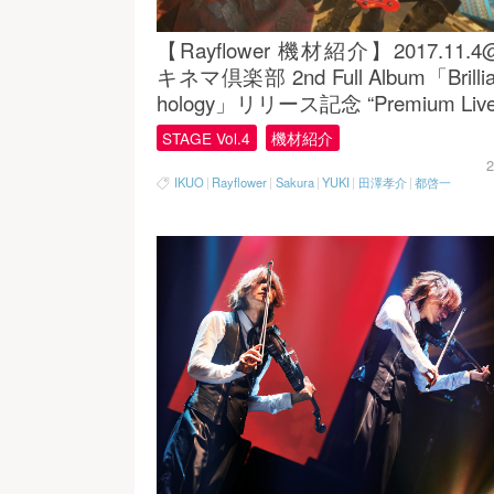
【Rayflower 機材紹介】2017.11.
キネマ倶楽部 2nd Full Album「Brillian
hology」リリース記念 “Premium Live
STAGE Vol.4
機材紹介
2
IKUO
|
Rayflower
|
Sakura
|
YUKI
|
田澤孝介
|
都啓一