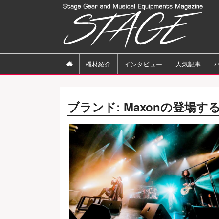

機材紹介
インタビュー
人気記事
ブランド:
Maxon
の登場す