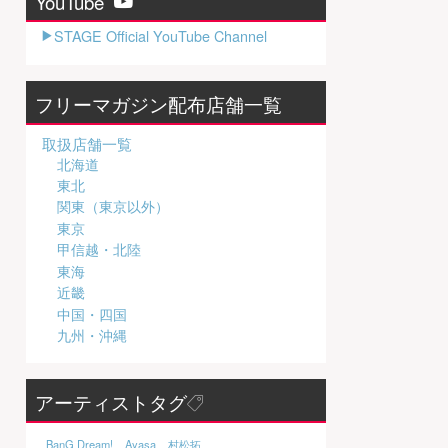
YouTube
STAGE Official YouTube Channel
フリーマガジン配布店舗一覧
取扱店舗一覧
北海道
東北
関東（東京以外）
東京
甲信越・北陸
東海
近畿
中国・四国
九州・沖縄
アーティストタグ
BanG Dream!
Ayasa
村松拓