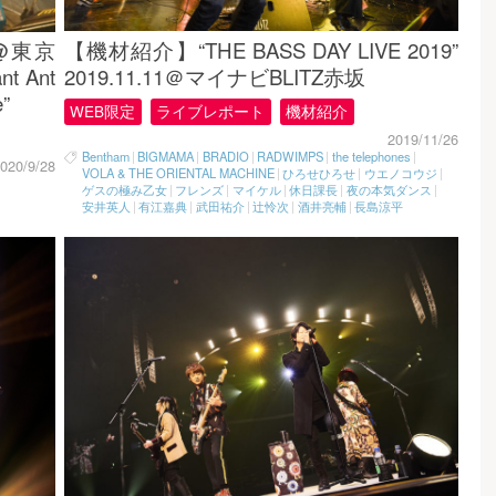
【機材紹介】“THE BASS DAY LIVE 2019”
4@東京
2019.11.11＠マイナビBLITZ赤坂
t Ant
”
WEB限定
ライブレポート
機材紹介
2019/11/26
Bentham
|
BIGMAMA
|
BRADIO
|
RADWIMPS
|
the telephones
|
020/9/28
VOLA & THE ORIENTAL MACHINE
|
ひろせひろせ
|
ウエノコウジ
|
ゲスの極み乙女
|
フレンズ
|
マイケル
|
休日課長
|
夜の本気ダンス
|
安井英人
|
有江嘉典
|
武田祐介
|
辻怜次
|
酒井亮輔
|
長島涼平