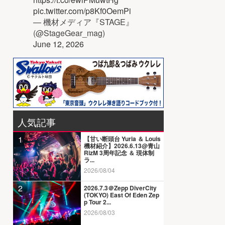
pic.twitter.com/p8Kf0OemPi
— 機材メディア『STAGE』
(@StageGear_mag)
June 12, 2026
人気記事
1
【甘い断頭台 Yuria ＆ Louis
機材紹介】2026.6.13@青山
RizM 3周年記念 ＆ 現体制
ラ...
2026/08/04
2
2026.7.3＠Zepp DiverCity
(TOKYO) East Of Eden Zep
p Tour 2...
2026/08/03