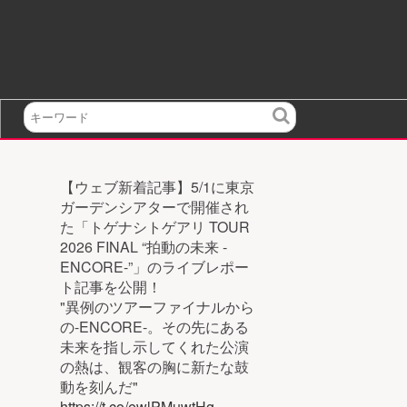
検
索
【ウェブ新着記事】5/1に東京
ガーデンシアターで開催され
た「トゲナシトゲアリ TOUR
2026 FINAL “拍動の未来 -
ENCORE-”」のライブレポー
ト記事を公開！
"異例のツアーファイナルから
の-ENCORE-。その先にある
未来を指し示してくれた公演
の熱は、観客の胸に新たな鼓
動を刻んだ"
https://t.co/ewlPMuwtHg