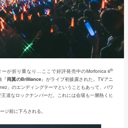
th
折り重なり…ここで好評発売中のMorfonica 6
題曲『
両翼のBrilliance
』がライブ初披露された。TVアニ
ivinez」のエンディングテーマということもあって、パワ
で王道なロックナンバーだ。これには会場も一層熱くヒ
ージ前に下ろされる。