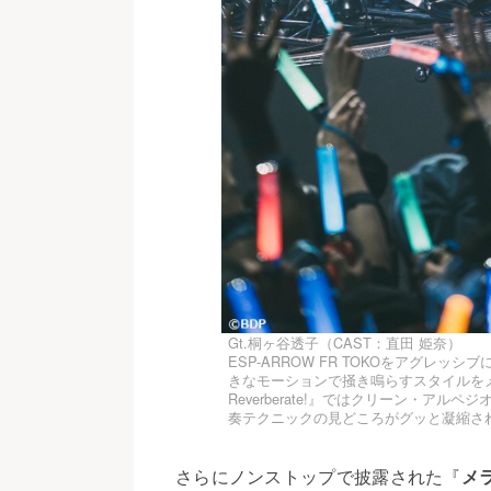
Gt.桐ヶ谷透子（CAST：直田 姫奈）
ESP-ARROW FR TOKOをアグレ
きなモーションで掻き鳴らすスタイルをメ
Reverberate!』ではクリーン・ア
奏テクニックの見どころがグッと凝縮さ
さらにノンストップで披露された『
メ