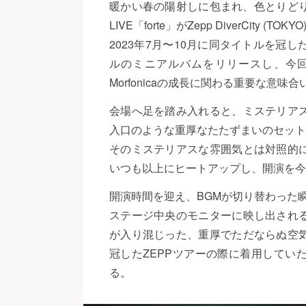
暖かい春の陽射しに包まれ、色とりどりの花が
LIVE「forte」がZepp DiverCity (T
2023年7月〜10月に同タイトルを冠した
ルのミニアルバムをリリースし、今回の
Morfonicaの成長に関わる重要な意
会場へ足を踏み入れると、ミステリア
入口のような重厚なたたずまいのセット
そのミステリアスな雰囲気とは対照的
いつも以上にヒートアップし、開演を今
開演時間を迎え、BGMが切り替わった
ステージ中央のモニターに映し出され
が入り混じった、重厚でただならぬ空
冠したZEPPツアーの際に着用してい
る。