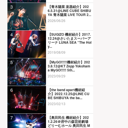
3
【青木陽菜 楽器紹介】202
6.5.31@LINE CUBE SHIBU
YA 青木陽菜 LIVE TOUR 2...
2026/06/26
4
【SUGIZO 機材紹介】2017.
12.24@さいたまスーパーア
リーナ LUNA SEA “The Hol
y...
2019/08/09
5
【MyGO!!!!!機材紹介】202
3.8.12@KT Zepp Yokoham
a MyGO!!!!! 5th...
2023/09/29
6
【the band apart機材紹
介】2022.12.25@LINE CU
BE SHIBUYA the ba...
2023/02/13
7
【奥田民生 機材紹介】202
1.2.26＠府中の森芸術劇場
どりーむホール 奥田民生 M