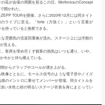
会場の周囲を彩るこの日、MorfonicaのConcept
OKYO)で開かれた。
ZEPP TOURを開催、さらに2023年12月には同タイト
ライブに至る。「forte（力強く）」という言葉が
味合いを持っていると推察できる。
スな雰囲気の弦楽四重奏が流れ、ステージ上には洋館の
が見える。
に、客席を埋め尽くす観客の熱気はいつも通り、いや、
か今かと待ち構えている。
瞬間からクラップやコールが湧き上がる。
る映像とともに、モールス信号のような電子音やノイズ
気感のイントロに乗せてメンバーが登場。同タイトルを
た淡い水色と紺の明るいステージ衣装を身にまとってい