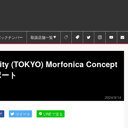
バックナンバー
取扱店舗一覧






ity (TOKYO) Morfonica Concept
ポート
2024/9/14
ア
ツイート
LINEで送る