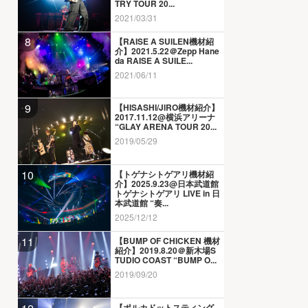
TRY TOUR 20...
2021/03/31
8
【RAISE A SUILEN機材紹
介】2021.5.22＠Zepp Hane
da RAISE A SUILE...
2021/06/11
9
【HISASHI/JIRO機材紹介】
2017.11.12@横浜アリーナ
“GLAY ARENA TOUR 20...
2019/05/29
10
【トゲナシトゲアリ機材紹
介】2025.9.23@日本武道館
トゲナシトゲアリ LIVE in 日
本武道館 “奏...
2025/12/12
11
【BUMP OF CHICKEN 機材
紹介】2019.8.20＠新木場S
TUDIO COAST “BUMP O...
2019/09/20
【ポルカドットスティング