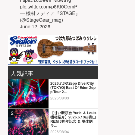
pic.twitter.com/p8Kf0OemPi
— 機材メディア『STAGE』
(@StageGear_mag)
June 12, 2026
人気記事
1
2026.7.3＠Zepp DiverCity
(TOKYO) East Of Eden Zep
p Tour 2...
2026/08/03
2
【甘い断頭台 Yuria ＆ Louis
機材紹介】2026.6.13@青山
RizM 3周年記念 ＆ 現体制
ラ...
2026/08/04