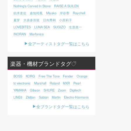
Nothing's Carved In Stone
RAISE A SUILEN
紡木吏佐
倉知玲鳳
Miyako
岸谷香
Raychell
夏芽
大喜多崇規
日向秀和
小原莉子
LOVEBITES
LUNA SEA
SUGIZO
生形真一
INORAN
Morfonica
全アーティストタグ一覧はこちら
楽器・機材ブランドタグ
BOSS
KORG
Free The Tone
Fender
Orange
tc electronic
Marshall
Roland
MXR
Pearl
YAMAHA
Gibson
SHURE
Zoom
Digitech
LINE6
Zildjian
Sabian
Martin
Electro-Harmonix
全ブランドタグ一覧はこちら