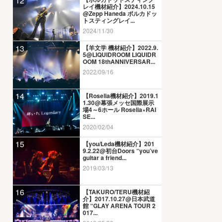
12
レイ機材紹介】2024.10.15
@Zepp Haneda ポルカドッ
トスティングレイ...
2024/11/30
13
【羊文学 機材紹介】2022.9.
5@LIQUIDROOM LIQUIDR
OOM 18thANNIVERSAR...
2022/09/16
14
【Roselia機材紹介】2019.1
1.30@幕張メッセ国際展示
場4～6ホール Roselia×RAI
SE...
2020/02/04
15
【you/Leda機材紹介】201
9.2.22@初台Doors “you’ve
guitar a friend...
2019/03/13
16
【TAKURO/TERU機材紹
介】2017.10.27@日本武道
館 “GLAY ARENA TOUR 2
017...