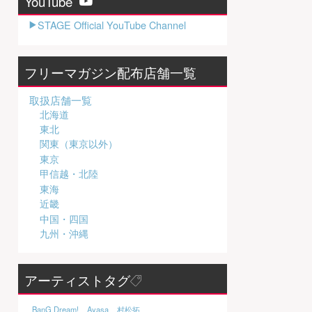
YouTube
STAGE Official YouTube Channel
フリーマガジン配布店舗一覧
取扱店舗一覧
北海道
東北
関東（東京以外）
東京
甲信越・北陸
東海
近畿
中国・四国
九州・沖縄
アーティストタグ
BanG Dream!
Ayasa
村松拓