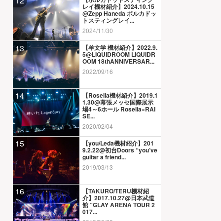
12
レイ機材紹介】2024.10.15
@Zepp Haneda ポルカドッ
トスティングレイ...
2024/11/30
13
【羊文学 機材紹介】2022.9.
5@LIQUIDROOM LIQUIDR
OOM 18thANNIVERSAR...
2022/09/16
14
【Roselia機材紹介】2019.1
1.30@幕張メッセ国際展示
場4～6ホール Roselia×RAI
SE...
2020/02/04
15
【you/Leda機材紹介】201
9.2.22@初台Doors “you’ve
guitar a friend...
2019/03/13
16
【TAKURO/TERU機材紹
介】2017.10.27@日本武道
館 “GLAY ARENA TOUR 2
017...