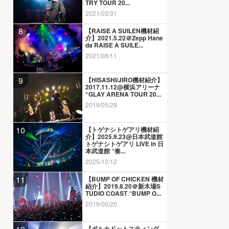
TRY TOUR 20...
2021/03/31
8
【RAISE A SUILEN機材紹
介】2021.5.22＠Zepp Hane
da RAISE A SUILE...
2021/06/11
9
【HISASHI/JIRO機材紹介】
2017.11.12@横浜アリーナ
“GLAY ARENA TOUR 20...
2019/05/29
10
【トゲナシトゲアリ機材紹
介】2025.9.23@日本武道館
トゲナシトゲアリ LIVE in 日
本武道館 “奏...
2025/12/12
11
【BUMP OF CHICKEN 機材
紹介】2019.8.20＠新木場S
TUDIO COAST “BUMP O...
2019/09/20
【ポルカドットスティング