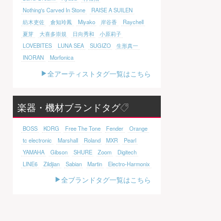
Nothing's Carved In Stone
RAISE A SUILEN
紡木吏佐
倉知玲鳳
Miyako
岸谷香
Raychell
夏芽
大喜多崇規
日向秀和
小原莉子
LOVEBITES
LUNA SEA
SUGIZO
生形真一
INORAN
Morfonica
全アーティストタグ一覧はこちら
楽器・機材ブランドタグ
BOSS
KORG
Free The Tone
Fender
Orange
tc electronic
Marshall
Roland
MXR
Pearl
YAMAHA
Gibson
SHURE
Zoom
Digitech
LINE6
Zildjian
Sabian
Martin
Electro-Harmonix
全ブランドタグ一覧はこちら