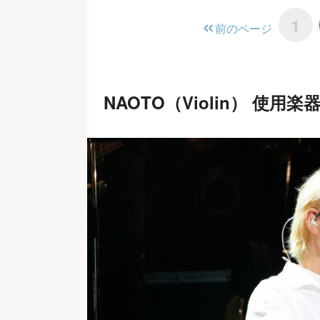
1
前のページ
NAOTO（Violin） 使用