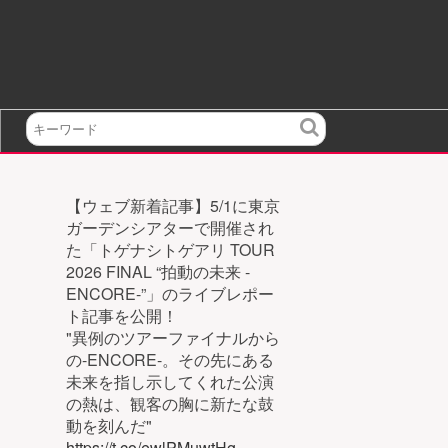
検
索
【ウェブ新着記事】5/1に東京
ガーデンシアターで開催され
た「トゲナシトゲアリ TOUR
2026 FINAL “拍動の未来 -
ENCORE-”」のライブレポー
ト記事を公開！
"異例のツアーファイナルから
の-ENCORE-。その先にある
未来を指し示してくれた公演
の熱は、観客の胸に新たな鼓
動を刻んだ"
https://t.co/ewlPMuwtHg