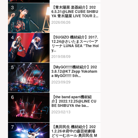
3
【青木陽菜 楽器紹介】202
6.5.31@LINE CUBE SHIBU
YA 青木陽菜 LIVE TOUR 2...
2026/06/26
4
【SUGIZO 機材紹介】2017.
12.24@さいたまスーパーア
リーナ LUNA SEA “The Hol
y...
2019/08/09
5
【MyGO!!!!!機材紹介】202
3.8.12@KT Zepp Yokoham
a MyGO!!!!! 5th...
2023/09/29
6
【the band apart機材紹
介】2022.12.25@LINE CU
BE SHIBUYA the ba...
2023/02/13
7
【奥田民生 機材紹介】202
1.2.26＠府中の森芸術劇場
どりーむホール 奥田民生 M