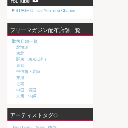
YouTube
STAGE Official YouTube Channel
フリーマガジン配布店舗一覧
取扱店舗一覧
北海道
東北
関東（東京以外）
東京
甲信越・北陸
東海
近畿
中国・四国
九州・沖縄
アーティストタグ
BanG Dream!
Ayasa
村松拓