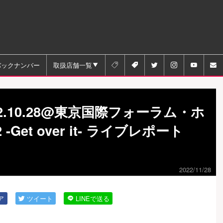
バックナンバー
取扱店舗一覧






2.10.28@東京国際フォーラム・ホ
2 -Get over it- ライブレポート
2022/11/28
ア
ツイート
LINEで送る