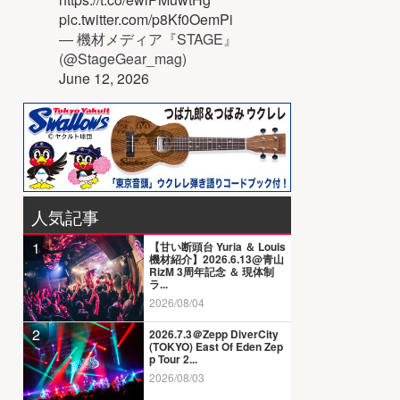
pic.twitter.com/p8Kf0OemPi
— 機材メディア『STAGE』
(@StageGear_mag)
June 12, 2026
人気記事
1
【甘い断頭台 Yuria ＆ Louis
機材紹介】2026.6.13@青山
RizM 3周年記念 ＆ 現体制
ラ...
2026/08/04
2
2026.7.3＠Zepp DiverCity
(TOKYO) East Of Eden Zep
p Tour 2...
2026/08/03