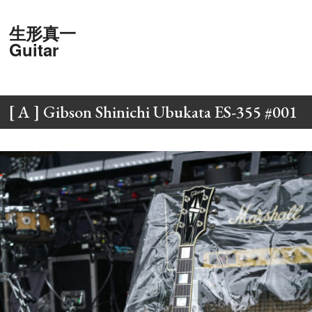
生形真一
Guitar
[ A ] Gibson Shinichi Ubukata ES-355 #001