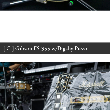
[ C ] Gibson ES-355 w/Bigsby Piezo