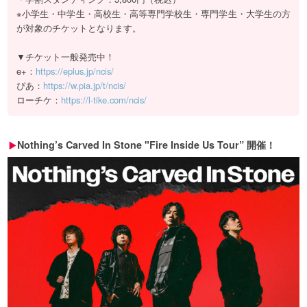
※小学生・中学生・高校生・高等専門学校生・専門学生・大学生の方
が対象のチケットとなります。
▼チケット一般発売中！
e+：
https://eplus.jp/ncis/
ぴあ：
https://w.pia.jp/t/ncis/
ローチケ：
https://l-tike.com/ncis/
Nothing’s Carved In Stone "Fire Inside Us Tour” 開催！