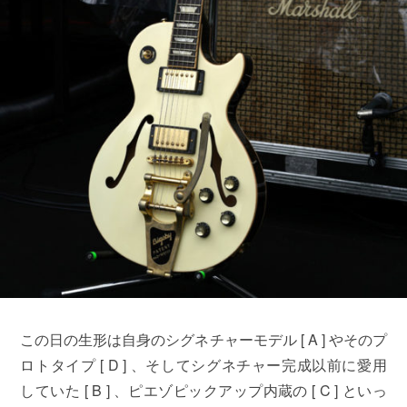
この日の生形は自身のシグネチャーモデル [ A ] やそのプ
ロトタイプ [ D ] 、そしてシグネチャー完成以前に愛用
していた [ B ] 、ピエゾピックアップ内蔵の [ C ] といっ