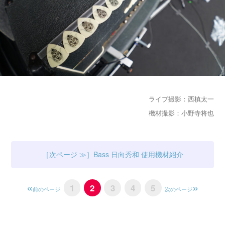
ライブ撮影：西槙太一
機材撮影：小野寺将也
Bass 日向秀和 使用機材紹介
1
2
3
4
5
前のページ
次のページ