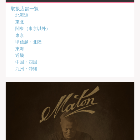
取扱店舗一覧
北海道
東北
関東（東京以外）
東京
甲信越・北陸
東海
近畿
中国・四国
九州・沖縄