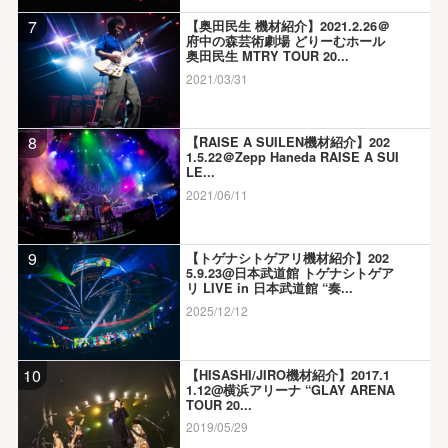
7
【奥田民生 機材紹介】2021.2.26＠
府中の森芸術劇場 どりーむホール
奥田民生 MTRY TOUR 20...
2021/03/31
8
【RAISE A SUILEN機材紹介】202
1.5.22＠Zepp Haneda RAISE A SUI
LE...
2021/06/11
9
【トゲナシトゲアリ機材紹介】202
5.9.23@日本武道館 トゲナシトゲア
リ LIVE in 日本武道館 “奏...
2025/12/12
10
【HISASHI/JIRO機材紹介】2017.1
1.12@横浜アリーナ “GLAY ARENA
TOUR 20...
2019/05/29