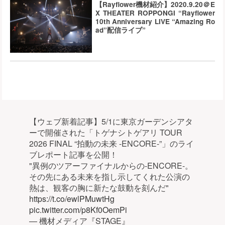
【Rayflower機材紹介】2020.9.20＠E
X THEATER ROPPONGI “Rayflower
10th Anniversary LIVE “Amazing Ro
ad”配信ライブ”
【ウェブ新着記事】5/1に東京ガーデンシアタ
ーで開催された「トゲナシトゲアリ TOUR
2026 FINAL “拍動の未来 -ENCORE-”」のライ
ブレポート記事を公開！
"異例のツアーファイナルからの-ENCORE-。
その先にある未来を指し示してくれた公演の
熱は、観客の胸に新たな鼓動を刻んだ"
https://t.co/ewlPMuwtHg
pic.twitter.com/p8Kf0OemPi
— 機材メディア『STAGE』