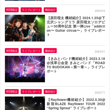
WEB限定
ライブレポート
機材紹介
2024/5/3
【原田喧太 機材紹介】2024.1.25@下
北沢シャングリラ 原田喧太ソロデビ
ュー30周年記念 第一弾Live「addicti
on〜 Guitar circus〜」ライブレポー
ト
WEB限定
ライブレポート
機材紹介
2023/4/1
【きみとバンド機材紹介】2023.3.18
@浅草公会堂 きみとバンド「ROAD
TO BUDOKAN～第一章～」ライブレ
ポート
WEB限定
ライブレポート
機材紹介
2022/7/1
【Rayflower機材紹介】2022.5.30@
新宿BLAZE Rayflower TOUR 2022
“Spring Sprout” ライブレポート