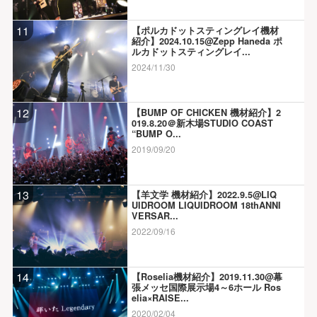
11
【ポルカドットスティングレイ機材
紹介】2024.10.15@Zepp Haneda ポ
ルカドットスティングレイ...
2024/11/30
12
【BUMP OF CHICKEN 機材紹介】2
019.8.20＠新木場STUDIO COAST
“BUMP O...
2019/09/20
13
【羊文学 機材紹介】2022.9.5@LIQ
UIDROOM LIQUIDROOM 18thANNI
VERSAR...
2022/09/16
14
【Roselia機材紹介】2019.11.30@幕
張メッセ国際展示場4～6ホール Ros
elia×RAISE...
2020/02/04