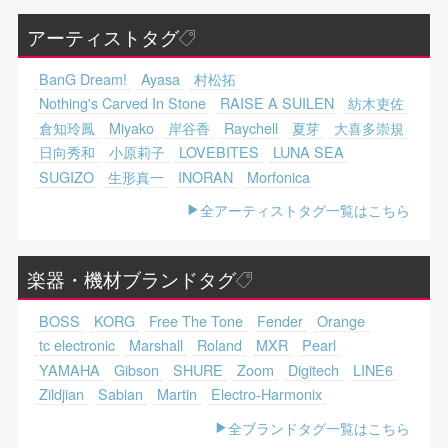
アーティストタグ
BanG Dream!
Ayasa
村松拓
Nothing's Carved In Stone
RAISE A SUILEN
紡木吏佐
倉知玲鳳
Miyako
岸谷香
Raychell
夏芽
大喜多崇規
日向秀和
小原莉子
LOVEBITES
LUNA SEA
SUGIZO
生形真一
INORAN
Morfonica
全アーティストタグ一覧はこちら
楽器・機材ブランドタグ
BOSS
KORG
Free The Tone
Fender
Orange
tc electronic
Marshall
Roland
MXR
Pearl
YAMAHA
Gibson
SHURE
Zoom
Digitech
LINE6
Zildjian
Sabian
Martin
Electro-Harmonix
全ブランドタグ一覧はこちら