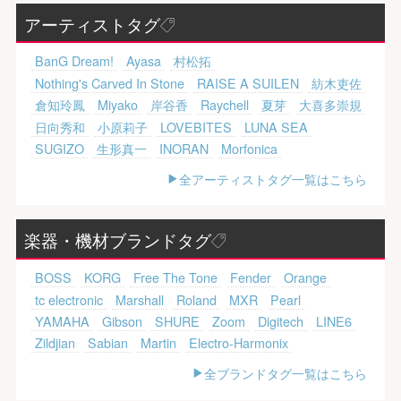
アーティストタグ
BanG Dream!
Ayasa
村松拓
Nothing's Carved In Stone
RAISE A SUILEN
紡木吏佐
倉知玲鳳
Miyako
岸谷香
Raychell
夏芽
大喜多崇規
日向秀和
小原莉子
LOVEBITES
LUNA SEA
SUGIZO
生形真一
INORAN
Morfonica
全アーティストタグ一覧はこちら
楽器・機材ブランドタグ
BOSS
KORG
Free The Tone
Fender
Orange
tc electronic
Marshall
Roland
MXR
Pearl
YAMAHA
Gibson
SHURE
Zoom
Digitech
LINE6
Zildjian
Sabian
Martin
Electro-Harmonix
全ブランドタグ一覧はこちら