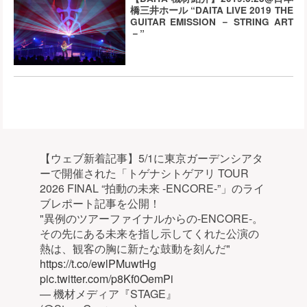
橋三井ホール “DAITA LIVE 2019 THE
GUITAR EMISSION － STRING ART
－”
【ウェブ新着記事】5/1に東京ガーデンシアタ
ーで開催された「トゲナシトゲアリ TOUR
2026 FINAL “拍動の未来 -ENCORE-”」のライ
ブレポート記事を公開！
"異例のツアーファイナルからの-ENCORE-。
その先にある未来を指し示してくれた公演の
熱は、観客の胸に新たな鼓動を刻んだ"
https://t.co/ewlPMuwtHg
pic.twitter.com/p8Kf0OemPi
— 機材メディア『STAGE』