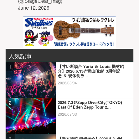
(@StageGear_mag)
June 12, 2026
人気記事
1
【甘い断頭台 Yuria ＆ Louis 機材紹
介】2026.6.13@青山RizM 3周年記
念 ＆ 現体制ラ...
2026/08/04
2
2026.7.3＠Zepp DiverCity(TOKYO)
East Of Eden Zepp Tour 2...
2026/08/03
3
【青木陽菜 楽器紹介】2026.5.31@L