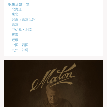
取扱店舗一覧
北海道
東北
関東（東京以外）
東京
甲信越・北陸
東海
近畿
中国・四国
九州・沖縄