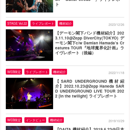
ト
STAGE Vol.22
ライブレポート
機材紹介
2023/12/26
【デーモン閣下バンド機材紹介】202
3.11.10@Zepp DiverCity(TOKYO) デ
ーモン閣下c/w Damian Hamada’s Cr
eatures TOUR『地球魔界化計画』ラ
イヴレポート（後編）
WEB限定
ライブレポート
機材紹介
2022/11/18
【SARD UNDERGROUND機材紹
介】2022.10.23@Zepp Haneda SAR
D UNDERGROUND LIVE TOUR 202
2 [in the twilight] ライブレポート
WEB限定
インタビュー
機材紹介
2019/10/29
【DAITA 機材紹介】2019.6.23@日本