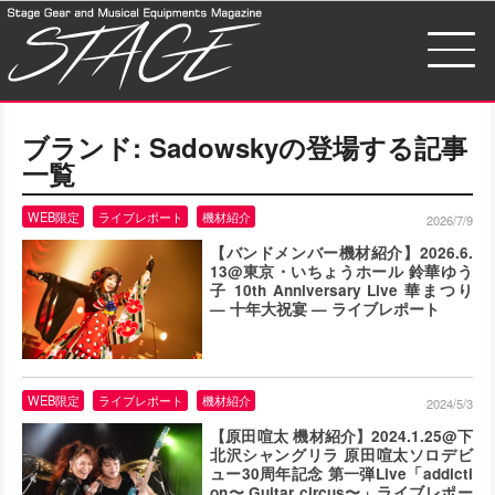
ブランド:
Sadowsky
の登場する記事
一覧
WEB限定
ライブレポート
機材紹介
2026/7/9
【バンドメンバー機材紹介】2026.6.
13@東京・いちょうホール 鈴華ゆう
子 10th Anniversary Live 華まつり
— 十年大祝宴 — ライブレポート
WEB限定
ライブレポート
機材紹介
2024/5/3
【原田喧太 機材紹介】2024.1.25@下
北沢シャングリラ 原田喧太ソロデビ
ュー30周年記念 第一弾Live「addicti
on〜 Guitar circus〜」ライブレポー