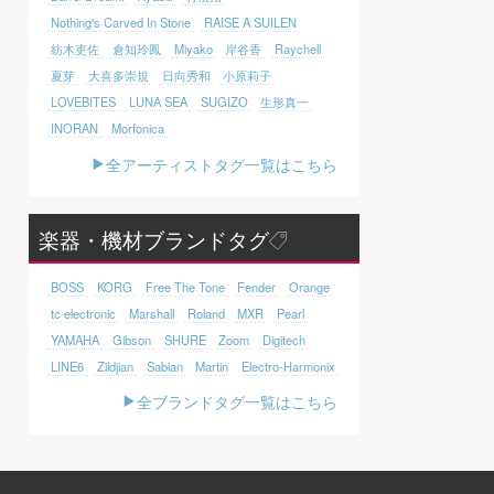
Nothing's Carved In Stone
RAISE A SUILEN
紡木吏佐
倉知玲鳳
Miyako
岸谷香
Raychell
夏芽
大喜多崇規
日向秀和
小原莉子
LOVEBITES
LUNA SEA
SUGIZO
生形真一
INORAN
Morfonica
全アーティストタグ一覧はこちら
楽器・機材ブランドタグ
BOSS
KORG
Free The Tone
Fender
Orange
tc electronic
Marshall
Roland
MXR
Pearl
YAMAHA
Gibson
SHURE
Zoom
Digitech
LINE6
Zildjian
Sabian
Martin
Electro-Harmonix
全ブランドタグ一覧はこちら