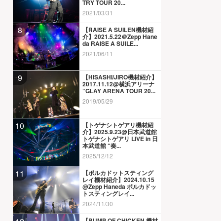
TRY TOUR 20...
2021/03/31
8
【RAISE A SUILEN機材紹
介】2021.5.22＠Zepp Hane
da RAISE A SUILE...
2021/06/11
9
【HISASHI/JIRO機材紹介】
2017.11.12@横浜アリーナ
“GLAY ARENA TOUR 20...
2019/05/29
10
【トゲナシトゲアリ機材紹
介】2025.9.23@日本武道館
トゲナシトゲアリ LIVE in 日
本武道館 “奏...
2025/12/12
11
【ポルカドットスティング
レイ機材紹介】2024.10.15
@Zepp Haneda ポルカドッ
トスティングレイ...
2024/11/30
【BUMP OF CHICKEN 機材