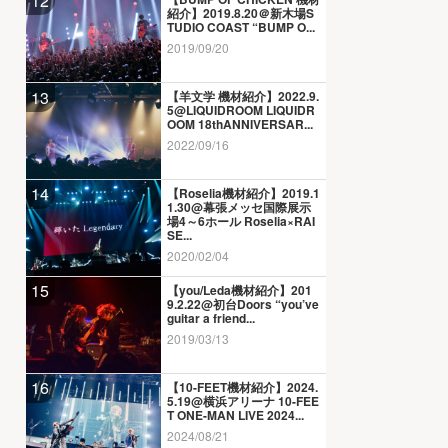
12
紹介】2019.8.20＠新木場S
TUDIO COAST “BUMP O...
2019/09/20
13
【羊文学 機材紹介】2022.9.
5@LIQUIDROOM LIQUIDR
OOM 18thANNIVERSAR...
2022/09/16
14
【Roselia機材紹介】2019.1
1.30@幕張メッセ国際展示
場4～6ホール Roselia×RAI
SE...
2020/02/04
15
【you/Leda機材紹介】201
9.2.22@初台Doors “you’ve
guitar a friend...
2019/03/13
16
【10-FEET機材紹介】2024.
5.19@横浜アリーナ 10-FEE
T ONE-MAN LIVE 2024...
2024/08/21