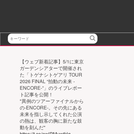
検
索
【ウェブ新着記事】5/1に東京
ガーデンシアターで開催され
た「トゲナシトゲアリ TOUR
2026 FINAL “拍動の未来 -
ENCORE-”」のライブレポー
ト記事を公開！
"異例のツアーファイナルから
の-ENCORE-。その先にある
未来を指し示してくれた公演
の熱は、観客の胸に新たな鼓
動を刻んだ"
https://t.co/ewlPMuwtHg