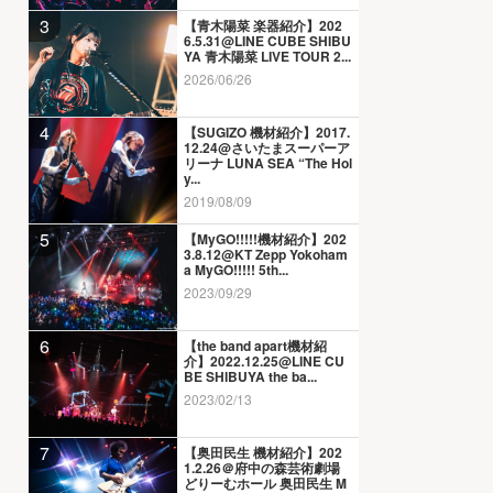
3
【青木陽菜 楽器紹介】202
6.5.31@LINE CUBE SHIBU
YA 青木陽菜 LIVE TOUR 2...
2026/06/26
4
【SUGIZO 機材紹介】2017.
12.24@さいたまスーパーア
リーナ LUNA SEA “The Hol
y...
2019/08/09
5
【MyGO!!!!!機材紹介】202
3.8.12@KT Zepp Yokoham
a MyGO!!!!! 5th...
2023/09/29
6
【the band apart機材紹
介】2022.12.25@LINE CU
BE SHIBUYA the ba...
2023/02/13
7
【奥田民生 機材紹介】202
1.2.26＠府中の森芸術劇場
どりーむホール 奥田民生 M