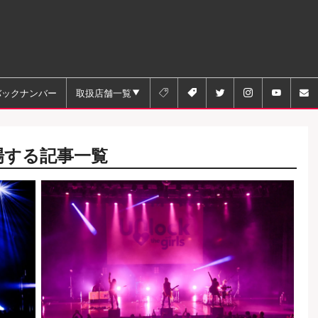
バックナンバー
取扱店舗一覧






場する記事一覧