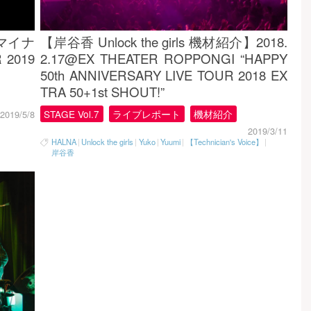
@マイナ
【岸谷香 Unlock the girls 機材紹介】2018.
 2019
2.17@EX THEATER ROPPONGI “HAPPY
50th ANNIVERSARY LIVE TOUR 2018 EX
TRA 50+1st SHOUT!”
STAGE Vol.7
ライブレポート
機材紹介
2019/5/8
2019/3/11
HALNA
|
Unlock the girls
|
Yuko
|
Yuumi
|
【Technician's Voice】
|
岸谷香