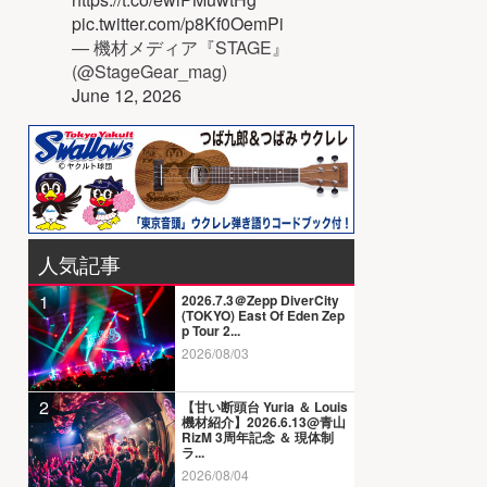
pic.twitter.com/p8Kf0OemPi
— 機材メディア『STAGE』
(@StageGear_mag)
June 12, 2026
人気記事
1
2026.7.3＠Zepp DiverCity
(TOKYO) East Of Eden Zep
p Tour 2...
2026/08/03
2
【甘い断頭台 Yuria ＆ Louis
機材紹介】2026.6.13@青山
RizM 3周年記念 ＆ 現体制
ラ...
2026/08/04