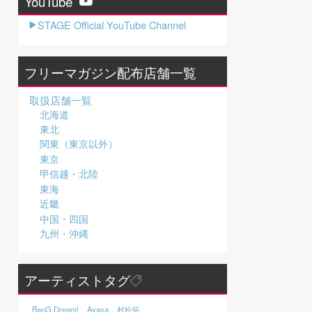
YouTube
STAGE Official YouTube Channel
フリーマガジン配布店舗一覧
取扱店舗一覧
北海道
東北
関東（東京以外）
東京
甲信越・北陸
東海
近畿
中国・四国
九州・沖縄
アーティストタグ
BanG Dream!
Ayasa
村松拓