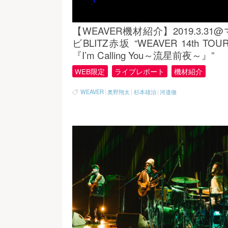
【WEAVER機材紹介】2019.3.31
ビBLITZ赤坂 “WEAVER 14th TOUR
『I’m Calling You～流星前夜～』”
WEB限定
ライブレポート
機材紹介
WEAVER
|
奥野翔太
|
杉本雄治
|
河邉徹