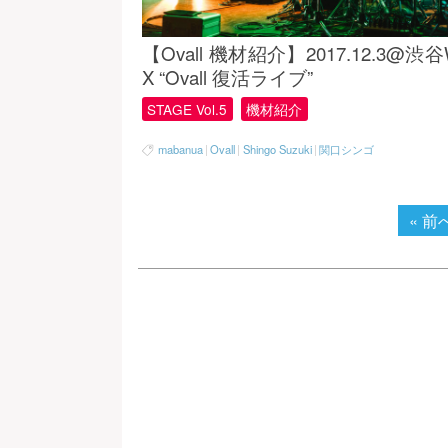
【Ovall 機材紹介】2017.12.3@渋
X “Ovall 復活ライブ”
STAGE Vol.5
機材紹介
mabanua
|
Ovall
|
Shingo Suzuki
|
関口シンゴ
« 前