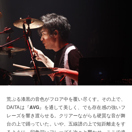
荒ぶる漆黒の音色がフロア中を覆い尽くす。その上で、
DAITAは『
AVG
』を通して美しく、でも存在感の強いフ
レーズを響き渡らせる。クリアーながらも硬質な音が舞
台の上で踊っていた。いや、五線譜の上で短距離走をす
るように、印象深いフレーズを次々と響かせ、ここで魂