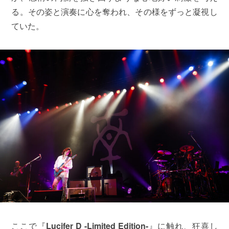
る。その姿と演奏に心を奪われ、その様をずっと凝視し
ていた。
ここで『
Lucifer D -Limited Edition-
』に触れ、狂喜し