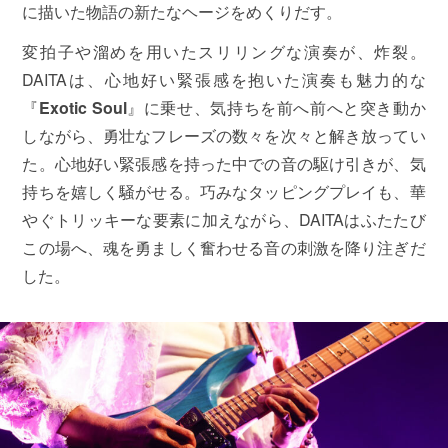
に描いた物語の新たなヘージをめくりだす。
変拍子や溜めを用いたスリリングな演奏が、炸裂。
DAITAは、心地好い緊張感を抱いた演奏も魅力的な
『
Exotic Soul
』に乗せ、気持ちを前へ前へと突き動か
しながら、勇壮なフレーズの数々を次々と解き放ってい
た。心地好い緊張感を持った中での音の駆け引きが、気
持ちを嬉しく騒がせる。巧みなタッピングプレイも、華
やぐトリッキーな要素に加えながら、DAITAはふたたび
この場へ、魂を勇ましく奮わせる音の刺激を降り注ぎだ
した。