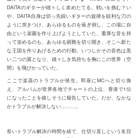
DAITAのギターが雄々しく攻めたてる。戦いを挑む？い
や、DAITA自身は切っ先鋭いギターの旋律を鋭利な刀の
ように突きつけ、あらゆるものを薙ぎ倒し、この場に自
由という楽園を作り上げようとしていた。重厚な音を持
って攻めるのも、あらゆる困難を切り開き、そこへ新た
な王国を作りあげるための行動。いつしかその音色は黒
い二つの翼となり、雄々しき気持ちを胸にこの世界（空
間）を飛びかっていた。
ここで楽器のトラブルが発生。即座にMCへと切り換
え、アルバムが世界各地でチャートの上位、香港で1位
になったことを嬉しそうに報告していた。だが、なかな
かトラブルが解決しない………。
長いトラブル解決の時間を経て、仕切り直しという名目