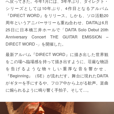
へ戻ってきた。今年1月には、3年半ぶり、ダイレクト・
シリーズとしては10年ぶり、4作目となるアルバム
『DIRECT WORD』をリリース。しかも、ソロ活動20
周年というアニバーサリーも重ね合わせ、DAITAは6月
25日に日本橋三井ホールで「DAITA Solo Debut 20th
Anniversary Concert THE GUITAR EMISSION –
DIRECT WORD -」を開催した。
最新アルバム『DIRECT WORD』に描き出した世界観
をこの場へ臨場感を持って描き出すように、荘厳な物語
を告げるような物々しい重厚な音を響かせ、
『Beginning』（SE）が流れだす。舞台に現れたDAITA
がギターを手にするや、フロア中から上がる歓声。楽曲
に煽られるように鳴り響く手拍子。そして…。