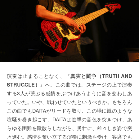
演奏は止まることなく、『
真実と闘争（
TRUTH AND
STRUGGLE
）
』へ。この曲では、ステージの上で演奏
する3人が荒ぶる感情をぶつけあうように音を交わしあ
っていた。いや、戦わせていたというべきか。もちろん
この曲でもDAITAがリードを取り、この場に嵐のような
喧騒を巻き起こす。DAITAは進撃の音色を突きつけ、あ
らゆる困難を蹴散らしながら、勇壮に、雄々しき姿で突
き進む。感情を奮い立てる演奏に刺激を受け、客席でも