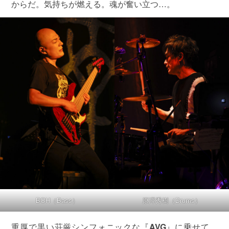
からだ。気持ちが燃える。魂が奮い立つ…。
BOH（Bass）
原澤秀樹（Drums）
重厚で黒い荘厳シンフォニックな『
AVG
』に乗せて、