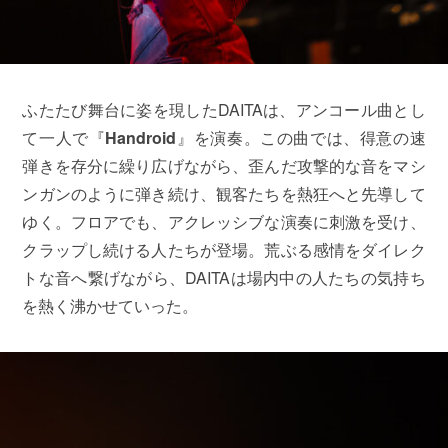
ふたたび舞台に姿を現したDAITAは、アンコール曲とし
て一人で『
Handroid
』を演奏。この曲では、得意の速
弾きを存分に繰り広げながら、歪んだ攻撃的な音をマシ
ンガンのように弾き続け、観客たちを熱狂へと先導して
ゆく。フロアでも、アクレッシブな演奏に刺激を受け、
クラップし続ける人たちが登場。荒ぶる感情をダイレク
トな音へ繋げながら、DAITAは場内中の人たちの気持ち
を熱く沸かせていった。