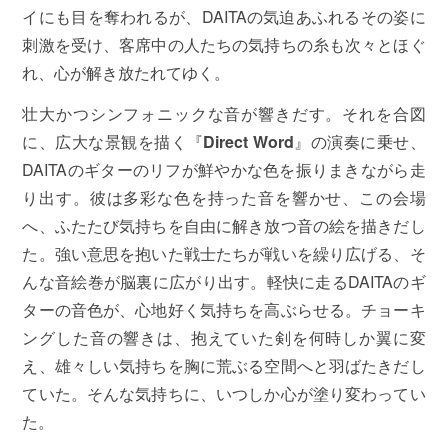
イにも目を奪われるが、DAITAの気迫あふれるその姿に
刺激を受け、客席中の人たちの気持ちの糸も次々とほぐ
れ、心が解き放たれてゆく。
壮大かつシンフォニックな音が響きだす。それを合図
に、広大な景観を描く『
Direct Word
』の演奏に乗せ、
DAITAのギターのリフが鮮やかな色を振りまきながら走
り出す。彼は多彩な色を持った音を響かせ、この会場
へ、ふたたび気持ちを自由に解き放つ音の絵を描きだし
た。強い意思を抱いた戦士たちが戦いを繰り広げる、そ
んな音絵巻が脳裏に広がり出す。軽快に走るDAITAのギ
ターの音色が、心地好く気持ちを高ぶらせる。チョーキ
ングした音の響きは、抱えていた剣を何時しか翼に変
え、雄々しい気持ちを胸に荒ぶる空間へと羽ばたきだし
ていた。そんな気持ちに、いつしか心が塗り変わってい
た。