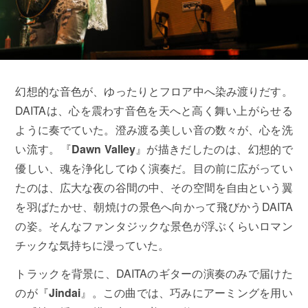
幻想的な音色が、ゆったりとフロア中へ染み渡りだす。
DAITAは、心を震わす音色を天へと高く舞い上がらせる
ように奏でていた。澄み渡る美しい音の数々が、心を洗
い流す。『
Dawn Valley
』が描きだしたのは、幻想的で
優しい、魂を浄化してゆく演奏だ。目の前に広がってい
たのは、広大な夜の谷間の中、その空間を自由という翼
を羽ばたかせ、朝焼けの景色へ向かって飛びかうDAITA
の姿。そんなファンタジックな景色が浮ぶくらいロマン
チックな気持ちに浸っていた。
トラックを背景に、DAITAのギターの演奏のみで届けた
のが『
Jindai
』。この曲では、巧みにアーミングを用い