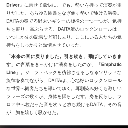
Driver
』に乗せて豪快に。でも、勢いを持って演奏が走
りだした。あらゆる困難をなぎ倒す勢いで駆ける演奏。
DAITAの奏でる野太いギターの旋律の一つ一つが、気持
ちを煽り、高ぶらせる。DAITA流のロックンロールは、
いつしか先の記憶など消し去り、ここにいる人たちの気
持ちをしっかりと熱情させていった。
「
本来の音に戻りました。引き続き、飛ばしていきま
す
」の言葉をきっかけに演奏をしたのが、『
Emphatic
Line
』。ジェフ・ベックを彷彿させるしなるソリッドな
旋律を奏でながら、DAITAは、心地好いロックンロール
な世界へ観客たちを導いてゆく。耳馴染み好くも激しい
フレーズの数々が、身体を揺らしだす。身を反らし、フ
ロア中へ粒だった音を次々と放ち続けるDAITA。その音
が、胸を嬉しく騒がせた。