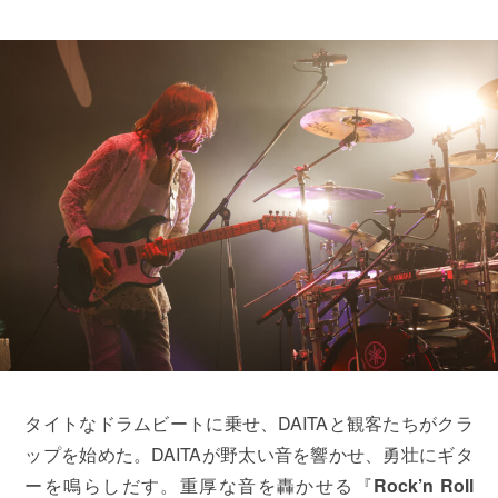
タイトなドラムビートに乗せ、DAITAと観客たちがクラ
ップを始めた。DAITAが野太い音を響かせ、勇壮にギタ
ーを鳴らしだす。重厚な音を轟かせる『
Rock’n Roll