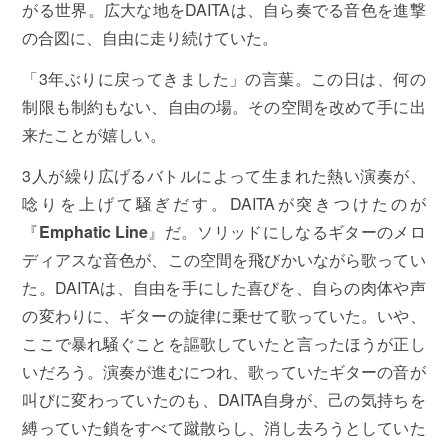
がる世界。広大な地をDAITAは、自ら奏でる音色を進撃
の合図に、自由に走り続けていた。
「3年ぶりに戻ってきました」の言葉。この日は、何の
制限も制約もない、自由の場。その空間を改めて手に出
来たことが嬉しい。
3人が繰り広げるバトルによって生まれた熱い演奏が、
唸りを上げて騒ぎだす。DAITAが突きつけたのが
『
Emphatic Line
』だ。ソリッドにしなるギターのメロ
ディアスな音色が、この空間を飛びかいながら歌ってい
た。DAITAは、自由を手にした喜びを、自らの肉体や声
の変わりに、ギターの旋律に乗せて歌っていた。いや、
ここで暴れ騒ぐことを謳歌していたと言ったほうが正し
いだろう。演奏が進むにつれ、歌っていたギターの音が
叫びに変わっていたのも、DAITA自身が、己の気持ちを
縛っていた鎖をすべて蹴散らし、消し去ろうとしていた