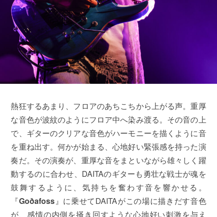
熱狂するあまり、フロアのあちこちから上がる声。重厚
な音色が波紋のようにフロア中へ染み渡る。その音の上
で、ギターのクリアな音色がハーモニーを描くように音
を重ね出す。何かが始まる、心地好い緊張感を持った演
奏だ。その演奏が、重厚な音をまといながら雄々しく躍
動するのに合わせ、DAITAのギターも勇壮な戦士が魂を
鼓舞するように、気持ちを奮わす音を響かせる。
『
Goðafoss
』に乗せてDAITAがこの場に描きだす音色
が、感情の内側を掻き回すような心地好い刺激を与え