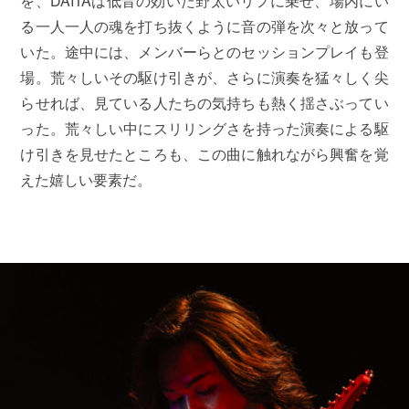
を、DAITAは低音の効いた野太いリフに乗せ、場内にい
る一人一人の魂を打ち抜くように音の弾を次々と放って
いた。途中には、メンバーらとのセッションプレイも登
場。荒々しいその駆け引きが、さらに演奏を猛々しく尖
らせれば、見ている人たちの気持ちも熱く揺さぶってい
った。荒々しい中にスリリングさを持った演奏による駆
け引きを見せたところも、この曲に触れながら興奮を覚
えた嬉しい要素だ。