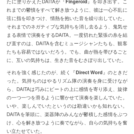
たに塗りかえたDAITAが『
Fingeroid
』を叩き出す。こ
れまでの鬱憤をすべて解き放つように、彼は一心不乱に
弦に指を叩きつけ、情熱を抱いた音を繰り出していた。
それまでのネガティブな気持ちを消し去るよう、鬼気せ
まる表情で演奏をするDAITA。一度切れた緊張の糸を結
び直すのは、DAITAを含むミュージシャンたちも、観客
たちも容易ではないだろう。でも、曲が熱を帯びるごと
に、互いの気持ちは、生きた音をむさぼり出していた。
それを強く感じたのが、続く『
Direct Word
』のときだ
った。気持ちのはやるリズム隊の演奏を身に受けなが
ら、DAITAは巧みにビートの上に感情を寄り添え、旋律
の一つ一つを滑るように響かせて演奏を楽しんでいた。
いや、楽しんでいたというのは勘違いかも知れない。
DAITAを筆頭に、楽器陣のみんなが鬱積した感情をぶつ
け、心を解き放つように奏でながら、自らの気持ちを奮
い立たせていた。