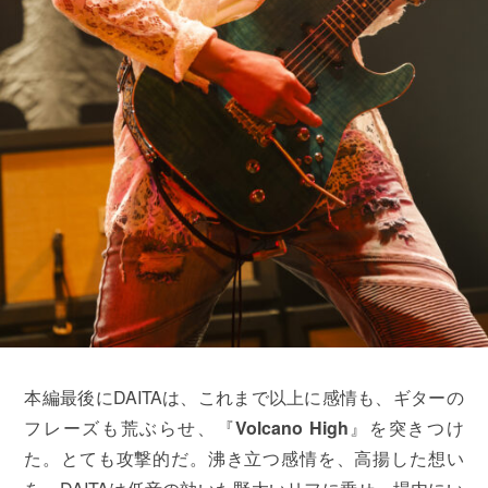
本編最後にDAITAは、これまで以上に感情も、ギターの
フレーズも荒ぶらせ、『
Volcano High
』を突きつけ
た。とても攻撃的だ。沸き立つ感情を、高揚した想い