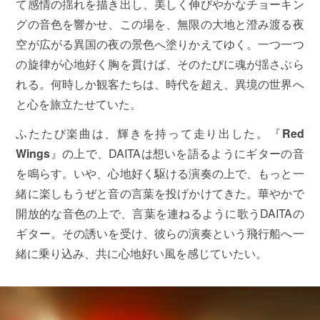
て感情の揺れを描き出し、美しく伸びやかなチョーキン
グの音色を響かせ、この場を、無限の大地と澄み渡る夜
空が広がる異国の夜の景色へ塗りかえてゆく。一つ一つ
の旋律が心地好く胸を貫けば、そのたびに魂が揺さぶら
れる。何時しか観客たちは、時代を超え、異境の世界へ
と心を旅立たせていた。
ふたたび楽曲は、輝きを持って走り出した。『
Red
Wings
』の上で、DAITAは想いを語るようにギターの音
を鳴らす。いや、心地好く駆ける演奏の上で、もっと一
緒に楽しもうぜと音の言葉を投げかけてきた。華やかで
開放的な音色の上で、言葉を連ねるように歌うDAITAの
ギター。その誘いを受け、彼らの演奏という飛行船へ一
緒に乗り込み、共に心地好い風を感じていたい。