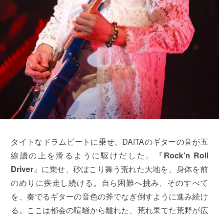
タイトなドラムビートに乗せ、DAITAのギターの音が五
線譜の上を滑るように駆けだした。『
Rock’n Roll
Driver
』に乗せ、砂ぼこり舞う荒れた大地を、身体を前
のめりに疾走し続ける。自ら困難へ挑み、そのすべて
を、奏でるギターの音色の斧でなぎ倒すように進み続け
る。ここは都会の喧騒から離れた、荒れ果てた荒野が広