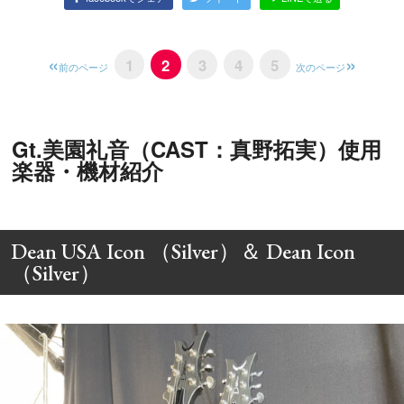
1
2
3
4
5
前のページ
次のページ
Gt.美園礼音（CAST：真野拓実）使用
楽器・機材紹介
Dean USA Icon （Silver）＆ Dean Icon
（Silver）