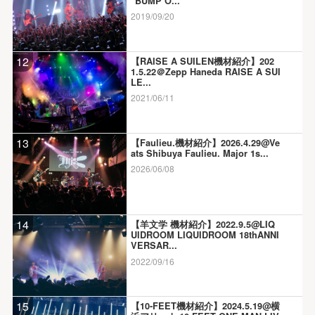
“BUMP O...
2019/09/20
12
【RAISE A SUILEN機材紹介】202
1.5.22＠Zepp Haneda RAISE A SUI
LE...
2021/06/11
13
【Faulieu.機材紹介】2026.4.29@Ve
ats Shibuya Faulieu. Major 1s...
2026/06/08
14
【羊文学 機材紹介】2022.9.5@LIQ
UIDROOM LIQUIDROOM 18thANNI
VERSAR...
2022/09/16
15
【10-FEET機材紹介】2024.5.19@横