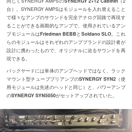
同じくSYNERGY AMPSの
SYNERGY 2×12 Cabinet
（2
台）。SYNERGY AMPSはモジュールを入れ替えること
で様々なアンプのサウンドを完全アナログ回路で再現す
ることができる画期的なアンプで、使用されているアン
プモジュールは
Friedman BEBB
と
Soldano SLO
。これ
らのモジュールはそれぞれのアンプブランドの設計者が
設計に携わったもので、オリジナルに迫るサウンドを再
現できる。
バックヤードには単体のアンプヘッドではなく、ラック
マウント型チューブプリアンプの
SYNERGY SYN2
（使
用モジュールは先述のヘッドと同じ）と、パワーアンプ
の
SYNERGY SYN5050
がセットアップされていた。