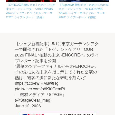
【GYROAXIA 機材紹介】2020.10.10＠
【Argonavis 機材紹介】2020.10.10＠東
東京ガーデンシアター “ARGONAVIS
京ガーデンシアター “ARGONAVIS
AAside ライブ・ロワイヤル・フェス
AAside ライブ・ロワイヤル・フェス
2020” ライブレポート（後編）
2020” ライブレポート（前編）
【ウェブ新着記事】5/1に東京ガーデンシアタ
ーで開催された「トゲナシトゲアリ TOUR
2026 FINAL “拍動の未来 -ENCORE-”」のライ
ブレポート記事を公開！
"異例のツアーファイナルからの-ENCORE-。
その先にある未来を指し示してくれた公演の
熱は、観客の胸に新たな鼓動を刻んだ"
https://t.co/ewlPMuwtHg
pic.twitter.com/p8Kf0OemPi
— 機材メディア『STAGE』
(@StageGear_mag)
June 12, 2026