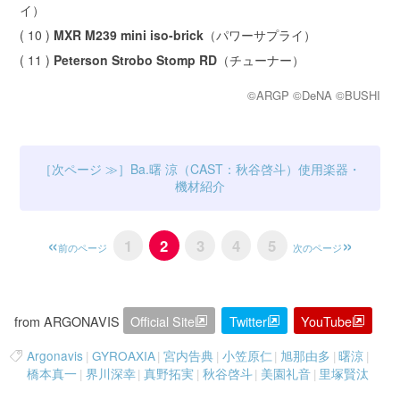
イ）
( 10 )
MXR M239 mini iso-brick
（パワーサプライ）
( 11 )
Peterson Strobo Stomp RD
（チューナー）
©ARGP ©DeNA ©BUSHI
Ba.曙 涼（CAST：秋谷啓斗）使用楽器・
機材紹介
1
2
3
4
5
前のページ
次のページ
from ARGONAVIS
Official Site
Twitter
YouTube
Argonavis
|
GYROAXIA
|
宮内告典
|
小笠原仁
|
旭那由多
|
曙涼
|
橋本真一
|
界川深幸
|
真野拓実
|
秋谷啓斗
|
美園礼音
|
里塚賢汰