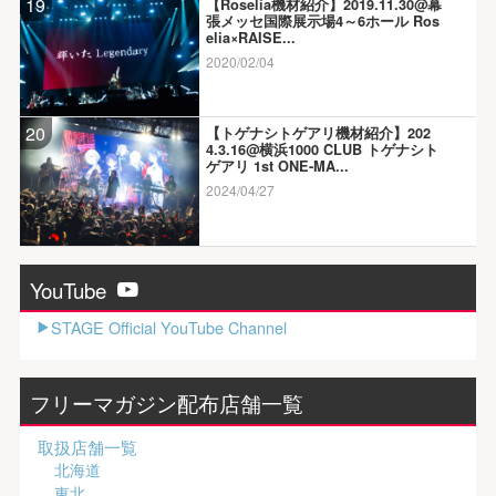
19
【Roselia機材紹介】2019.11.30@幕
張メッセ国際展示場4～6ホール Ros
elia×RAISE...
2020/02/04
20
【トゲナシトゲアリ機材紹介】202
4.3.16@横浜1000 CLUB トゲナシト
ゲアリ 1st ONE-MA...
2024/04/27
YouTube
STAGE Official YouTube Channel
フリーマガジン配布店舗一覧
取扱店舗一覧
北海道
東北