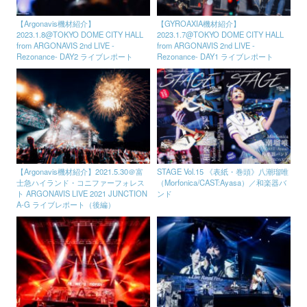
【Argonavis機材紹介】
【GYROAXIA機材紹介】
2023.1.8@TOKYO DOME CITY HALL
2023.1.7@TOKYO DOME CITY HALL
from ARGONAVIS 2nd LIVE -
from ARGONAVIS 2nd LIVE -
Rezonance- DAY2 ライブレポート
Rezonance- DAY1 ライブレポート
【Argonavis機材紹介】2021.5.30＠富
STAGE Vol.15 《表紙・巻頭》八潮瑠唯
士急ハイランド・コニファーフォレス
（Morfonica/CAST:Ayasa）／和楽器バ
ト ARGONAVIS LIVE 2021 JUNCTION
ンド
A-G ライブレポート（後編）