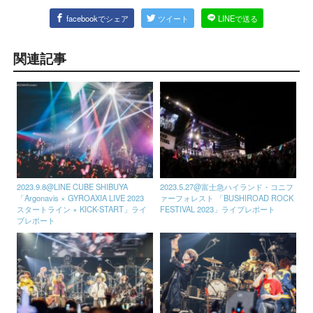
facebookでシェア
ツイート
LINEで送る
関連記事
2023.9.8@LINE CUBE SHIBUYA
2023.5.27@富士急ハイランド・コニフ
「Argonavis × GYROAXIA LIVE 2023
ァーフォレスト 「BUSHIROAD ROCK
スタートライン × KICK-START」ライ
FESTIVAL 2023」ライブレポート
ブレポート