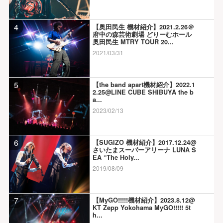
4
【奥田民生 機材紹介】2021.2.26＠
府中の森芸術劇場 どりーむホール
奥田民生 MTRY TOUR 20...
2021/03/31
5
【the band apart機材紹介】2022.1
2.25@LINE CUBE SHIBUYA the b
a...
2023/02/13
6
【SUGIZO 機材紹介】2017.12.24@
さいたまスーパーアリーナ LUNA S
EA “The Holy...
2019/08/09
7
【MyGO!!!!!機材紹介】2023.8.12@
KT Zepp Yokohama MyGO!!!!! 5t
h...