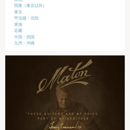
関東（東京以外）
東京
甲信越・北陸
東海
近畿
中国・四国
九州・沖縄