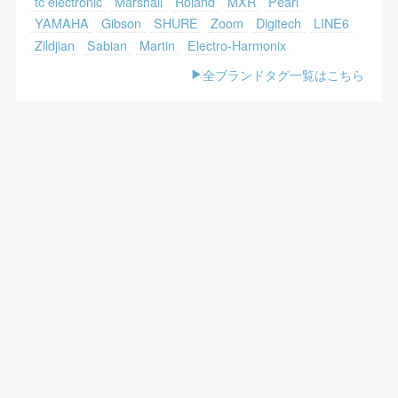
tc electronic
Marshall
Roland
MXR
Pearl
YAMAHA
Gibson
SHURE
Zoom
Digitech
LINE6
Zildjian
Sabian
Martin
Electro-Harmonix
全ブランドタグ一覧はこちら