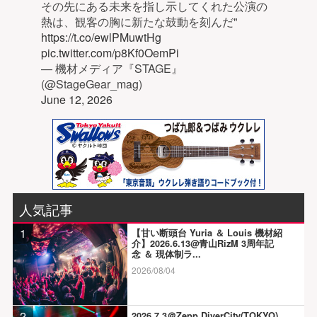
その先にある未来を指し示してくれた公演の
熱は、観客の胸に新たな鼓動を刻んだ"
https://t.co/ewlPMuwtHg
pic.twitter.com/p8Kf0OemPi
— 機材メディア『STAGE』
(@StageGear_mag)
June 12, 2026
人気記事
1
【甘い断頭台 Yuria ＆ Louis 機材紹
介】2026.6.13@青山RizM 3周年記
念 ＆ 現体制ラ...
2026/08/04
2
2026.7.3＠Zepp DiverCity(TOKYO)