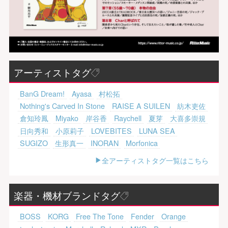
アーティストタグ
BanG Dream!
Ayasa
村松拓
Nothing's Carved In Stone
RAISE A SUILEN
紡木吏佐
倉知玲鳳
Miyako
岸谷香
Raychell
夏芽
大喜多崇規
日向秀和
小原莉子
LOVEBITES
LUNA SEA
SUGIZO
生形真一
INORAN
Morfonica
全アーティストタグ一覧はこちら
楽器・機材ブランドタグ
BOSS
KORG
Free The Tone
Fender
Orange