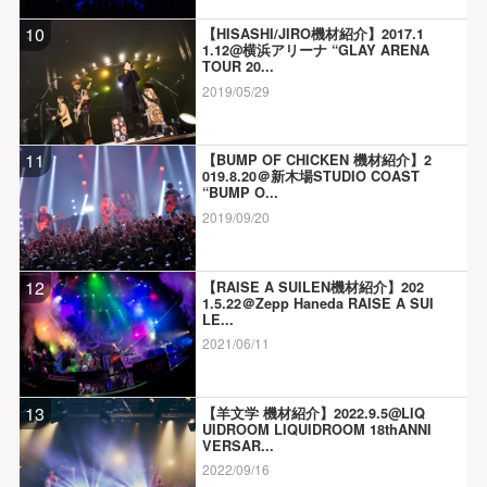
10
【HISASHI/JIRO機材紹介】2017.1
1.12@横浜アリーナ “GLAY ARENA
TOUR 20...
2019/05/29
11
【BUMP OF CHICKEN 機材紹介】2
019.8.20＠新木場STUDIO COAST
“BUMP O...
2019/09/20
12
【RAISE A SUILEN機材紹介】202
1.5.22＠Zepp Haneda RAISE A SUI
LE...
2021/06/11
13
【羊文学 機材紹介】2022.9.5@LIQ
UIDROOM LIQUIDROOM 18thANNI
VERSAR...
2022/09/16