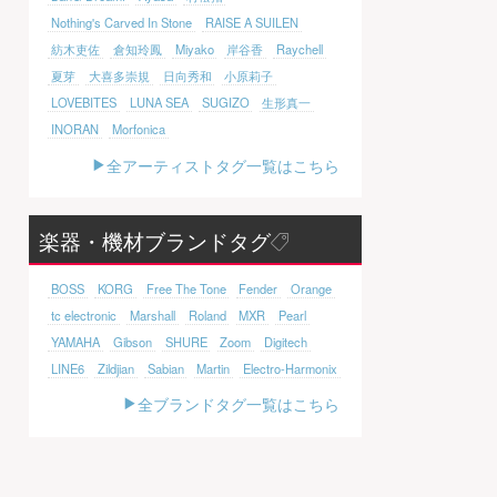
Nothing's Carved In Stone
RAISE A SUILEN
紡木吏佐
倉知玲鳳
Miyako
岸谷香
Raychell
夏芽
大喜多崇規
日向秀和
小原莉子
LOVEBITES
LUNA SEA
SUGIZO
生形真一
INORAN
Morfonica
全アーティストタグ一覧はこちら
楽器・機材ブランドタグ
BOSS
KORG
Free The Tone
Fender
Orange
tc electronic
Marshall
Roland
MXR
Pearl
YAMAHA
Gibson
SHURE
Zoom
Digitech
LINE6
Zildjian
Sabian
Martin
Electro-Harmonix
全ブランドタグ一覧はこちら