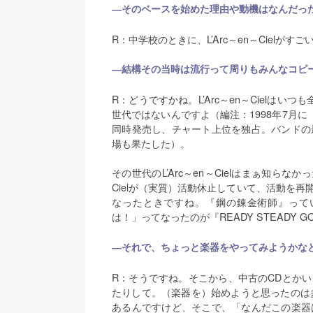
―そのベースを始めた理由や動機はなんだっ
R：中学校のときに、L’Arc～en～Cielが
―結構その当時は流行って周りもみんなコピ
R：どうですかね。L’Arc～en～Cielは
世代ではないんですよ（編注：1998年7月に『HO
同時発売し、チャート上位を独占。バンドの
場も果たした）。
その世代のL’Arc～en～Cielはまぁ知らなか
Cielが（実質）活動休止していて、活動を
なったときですね。『鋼の錬金術師』って
は！」ってなったのが『READY STEADY 
―それで、ちょっと楽器をやってみようかな
R：そうですね。そこから、中古のCDとか
たりして。（楽器を）始めようと思ったのは多
あるんですけど、そこで、「なんだこの楽器