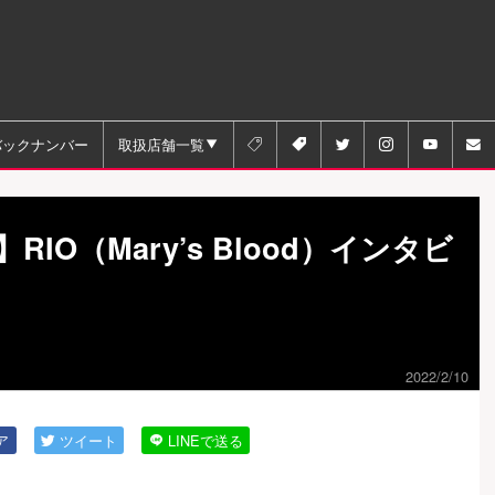
バックナンバー
取扱店舗一覧






10】RIO（Mary’s Blood）インタビ
2022/2/10
ア
ツイート
LINEで送る