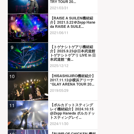
TRY TOUR 20...
2021/03/31
8
【RAISE A SUILEN機材紹
介】2021.5.22＠Zepp Hane
da RAISE A SUILE...
2021/06/11
9
【トゲナシトゲアリ機材紹
介】2025.9.23@日本武道館
トゲナシトゲアリ LIVE in 日
本武道館 “奏...
2025/12/12
10
【HISASHI/JIRO機材紹介】
2017.11.12@横浜アリーナ
“GLAY ARENA TOUR 20...
2019/05/29
11
【ポルカドットスティング
レイ機材紹介】2024.10.15
@Zepp Haneda ポルカドッ
トスティングレイ...
2024/11/30
【BUMP OF CHICKEN 機材