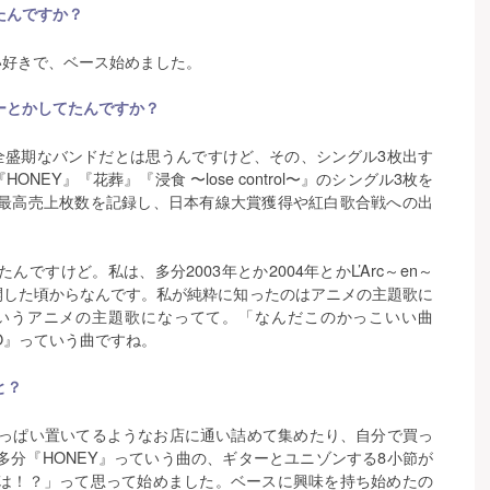
たんですか？
すごい好きで、ベース始めました。
ーとかしてたんですか？
いつも全盛期なバンドだとは思うんですけど、その、シングル3枚出す
NEY』『花葬』『浸食 〜lose control〜』のシングル3枚を
最高売上枚数を記録し、日本有線大賞獲得や紅白歌合戦への出
ったんですけど。私は、多分2003年とか2004年とかL’Arc～en～
再開した頃からなんです。私が純粋に知ったのはアニメの主題歌に
いうアニメの主題歌になってて。「なんだこのかっこいい曲
GO』っていう曲ですね。
と？
いっぱい置いてるようなお店に通い詰めて集めたり、自分で買っ
分『HONEY』っていう曲の、ギターとユニゾンする8小節が
は！？」って思って始めました。ベースに興味を持ち始めたの