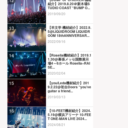
12
紹介】2019.8.20＠新木場S
TUDIO COAST “BUMP O...
2019/09/20
13
【羊文学 機材紹介】2022.9.
5@LIQUIDROOM LIQUIDR
OOM 18thANNIVERSAR...
2022/09/16
14
【Roselia機材紹介】2019.1
1.30@幕張メッセ国際展示
場4～6ホール Roselia×RAI
SE...
2020/02/04
15
【you/Leda機材紹介】201
9.2.22@初台Doors “you’ve
guitar a friend...
2019/03/13
16
【10-FEET機材紹介】2024.
5.19@横浜アリーナ 10-FEE
T ONE-MAN LIVE 2024...
2024/08/21