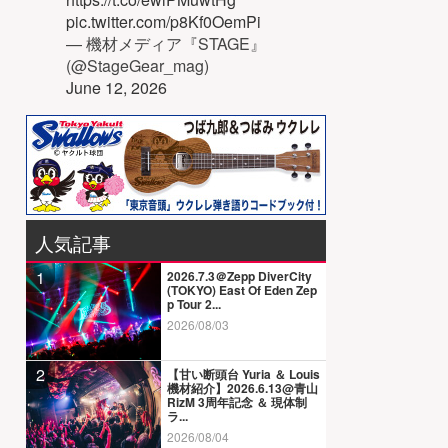
pic.twitter.com/p8Kf0OemPi
— 機材メディア『STAGE』
(@StageGear_mag)
June 12, 2026
人気記事
1
2026.7.3＠Zepp DiverCity
(TOKYO) East Of Eden Zep
p Tour 2...
2026/08/03
2
【甘い断頭台 Yuria ＆ Louis
機材紹介】2026.6.13@青山
RizM 3周年記念 ＆ 現体制
ラ...
2026/08/04