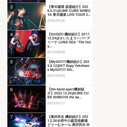
3
【青木陽菜 楽器紹介】202
6.5.31@LINE CUBE SHIBU
YA 青木陽菜 LIVE TOUR 2...
2026/06/26
4
【SUGIZO 機材紹介】2017.
12.24@さいたまスーパーア
リーナ LUNA SEA “The Hol
y...
2019/08/09
5
【MyGO!!!!!機材紹介】202
3.8.12@KT Zepp Yokoham
a MyGO!!!!! 5th...
2023/09/29
6
【the band apart機材紹
介】2022.12.25@LINE CU
BE SHIBUYA the ba...
2023/02/13
7
【奥田民生 機材紹介】202
1.2.26＠府中の森芸術劇場
どりーむホール 奥田民生 M