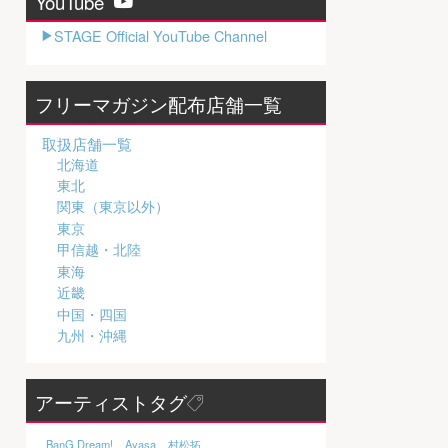
YouTube
STAGE Official YouTube Channel
フリーマガジン配布店舗一覧
取扱店舗一覧
北海道
東北
関東（東京以外）
東京
甲信越・北陸
東海
近畿
中国・四国
九州・沖縄
アーティストタグ
BanG Dream!
Ayasa
村松拓