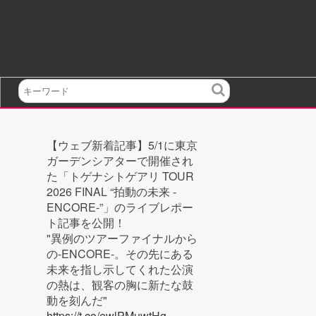
検
索
【ウェブ新着記事】5/1に東京
ガーデンシアターで開催され
た「トゲナシトゲアリ TOUR
2026 FINAL “拍動の未来 -
ENCORE-”」のライブレポー
ト記事を公開！
"異例のツアーファイナルから
の-ENCORE-。その先にある
未来を指し示してくれた公演
の熱は、観客の胸に新たな鼓
動を刻んだ"
https://t.co/ewlPMuwtHg