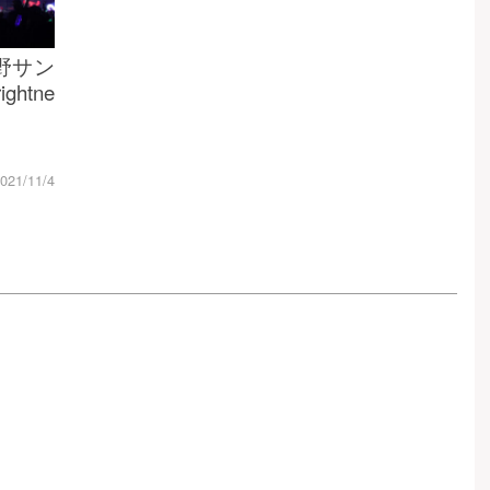
中野サン
ghtne
021/11/4