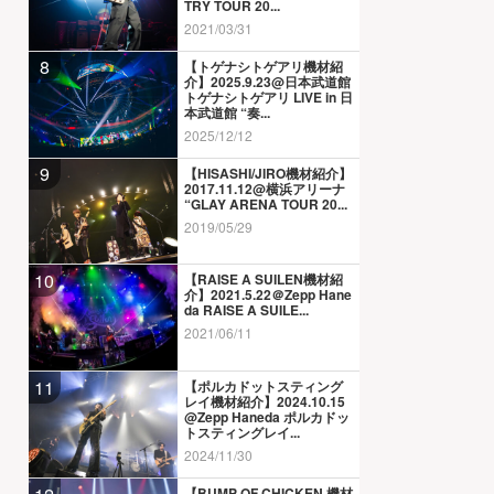
TRY TOUR 20...
2021/03/31
8
【トゲナシトゲアリ機材紹
介】2025.9.23@日本武道館
トゲナシトゲアリ LIVE in 日
本武道館 “奏...
2025/12/12
9
【HISASHI/JIRO機材紹介】
2017.11.12@横浜アリーナ
“GLAY ARENA TOUR 20...
2019/05/29
10
【RAISE A SUILEN機材紹
介】2021.5.22＠Zepp Hane
da RAISE A SUILE...
2021/06/11
11
【ポルカドットスティング
レイ機材紹介】2024.10.15
@Zepp Haneda ポルカドッ
トスティングレイ...
2024/11/30
【BUMP OF CHICKEN 機材