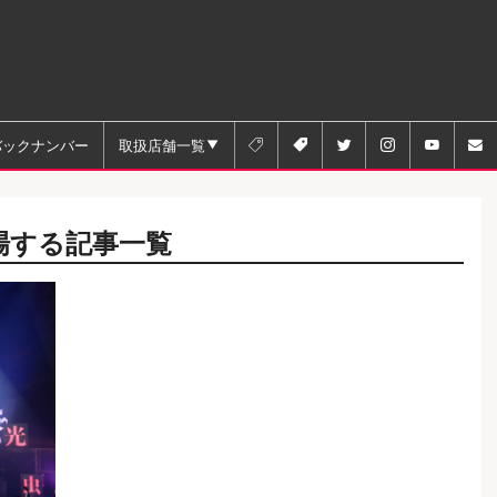
バックナンバー
取扱店舗一覧






場する記事一覧