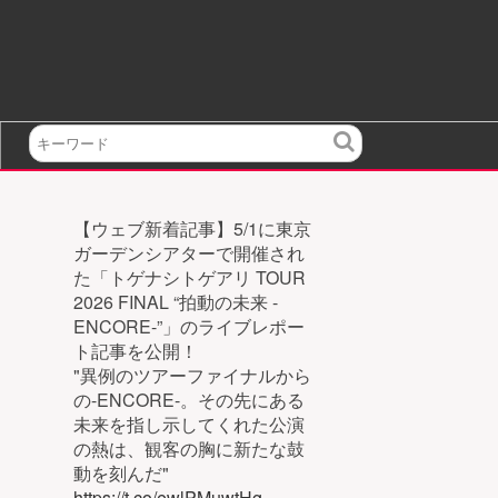
検
索
【ウェブ新着記事】5/1に東京
ガーデンシアターで開催され
た「トゲナシトゲアリ TOUR
2026 FINAL “拍動の未来 -
ENCORE-”」のライブレポー
ト記事を公開！
"異例のツアーファイナルから
の-ENCORE-。その先にある
未来を指し示してくれた公演
の熱は、観客の胸に新たな鼓
動を刻んだ"
https://t.co/ewlPMuwtHg