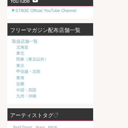
YouTube
STAGE Official YouTube Channel
フリーマガジン配布店舗一覧
取扱店舗一覧
北海道
東北
関東（東京以外）
東京
甲信越・北陸
東海
近畿
中国・四国
九州・沖縄
アーティストタグ
BanG Dream!
Ayasa
村松拓