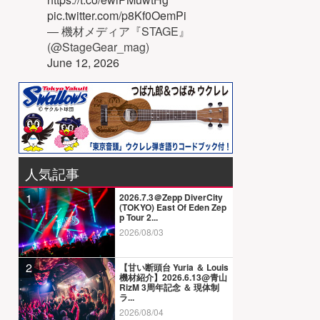
pic.twitter.com/p8Kf0OemPi
— 機材メディア『STAGE』
(@StageGear_mag)
June 12, 2026
人気記事
1
2026.7.3＠Zepp DiverCity
(TOKYO) East Of Eden Zep
p Tour 2...
2026/08/03
2
【甘い断頭台 Yuria ＆ Louis
機材紹介】2026.6.13@青山
RizM 3周年記念 ＆ 現体制
ラ...
2026/08/04