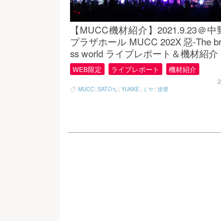
【MUCC機材紹介】2021.9.23＠
プラザホール MUCC 202X 惡-The bri
ss world ライブレポート＆機材紹介
WEB限定
ライブレポート
機材紹介
2
MUCC
|
SATOち
|
YUKKE
|
ミヤ
|
逹瑯