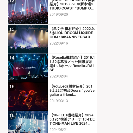
12
紹介】2019.8.20＠新木場S
TUDIO COAST “BUMP O...
2019/09/20
13
【羊文学 機材紹介】2022.9.
5@LIQUIDROOM LIQUIDR
OOM 18thANNIVERSAR...
2022/09/16
14
【Roselia機材紹介】2019.1
1.30@幕張メッセ国際展示
場4～6ホール Roselia×RAI
SE...
2020/02/04
15
【you/Leda機材紹介】201
9.2.22@初台Doors “you’ve
guitar a friend...
2019/03/13
16
【10-FEET機材紹介】2024.
5.19@横浜アリーナ 10-FEE
T ONE-MAN LIVE 2024...
2024/08/21