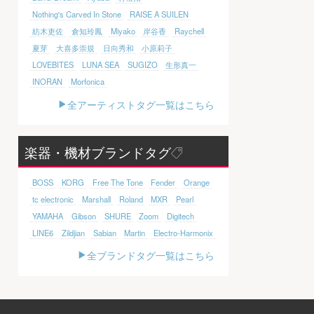
Nothing's Carved In Stone
RAISE A SUILEN
紡木吏佐
倉知玲鳳
Miyako
岸谷香
Raychell
夏芽
大喜多崇規
日向秀和
小原莉子
LOVEBITES
LUNA SEA
SUGIZO
生形真一
INORAN
Morfonica
全アーティストタグ一覧はこちら
楽器・機材ブランドタグ
BOSS
KORG
Free The Tone
Fender
Orange
tc electronic
Marshall
Roland
MXR
Pearl
YAMAHA
Gibson
SHURE
Zoom
Digitech
LINE6
Zildjian
Sabian
Martin
Electro-Harmonix
全ブランドタグ一覧はこちら