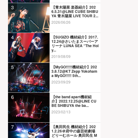
3
【青木陽菜 楽器紹介】202
6.5.31@LINE CUBE SHIBU
YA 青木陽菜 LIVE TOUR 2...
2026/06/26
4
【SUGIZO 機材紹介】2017.
12.24@さいたまスーパーア
リーナ LUNA SEA “The Hol
y...
2019/08/09
5
【MyGO!!!!!機材紹介】202
3.8.12@KT Zepp Yokoham
a MyGO!!!!! 5th...
2023/09/29
6
【the band apart機材紹
介】2022.12.25@LINE CU
BE SHIBUYA the ba...
2023/02/13
7
【奥田民生 機材紹介】202
1.2.26＠府中の森芸術劇場
どりーむホール 奥田民生 M