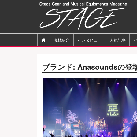

機材紹介
インタビュー
人気記事
ブランド:
Anasounds
の登