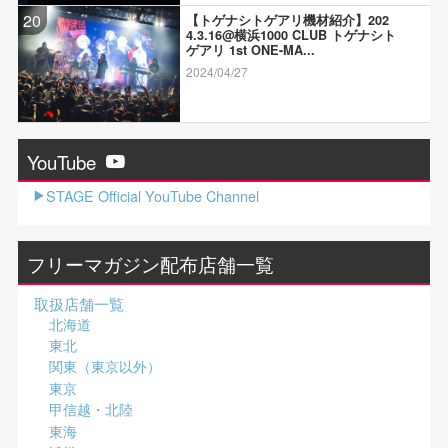
20
【トゲナシトゲアリ機材紹介】202
4.3.16@横浜1000 CLUB トゲナシト
ゲアリ 1st ONE-MA...
2024/04/27
YouTube
STAGE Official YouTube Channel
フリーマガジン配布店舗一覧
取扱店舗一覧
北海道
東北
関東（東京以外）
東京
甲信越・北陸
東海