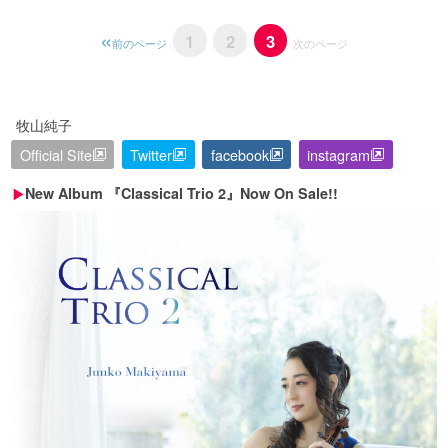
1
2
3
前のページ
次のページ
牧山純子
Official Site
Twitter
facebook
instagram
New Album 『Classical Trio 2』Now On Sale!!