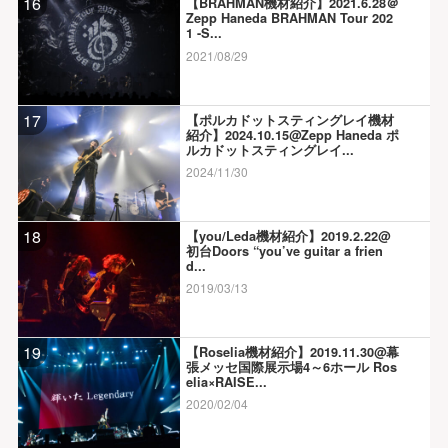
16
【BRAHMAN機材紹介】2021.6.28＠
Zepp Haneda BRAHMAN Tour 202
1 -S...
2021/08/29
17
【ポルカドットスティングレイ機材
紹介】2024.10.15@Zepp Haneda ポ
ルカドットスティングレイ...
2024/11/30
18
【you/Leda機材紹介】2019.2.22@
初台Doors “you’ve guitar a frien
d...
2019/03/13
19
【Roselia機材紹介】2019.11.30@幕
張メッセ国際展示場4～6ホール Ros
elia×RAISE...
2020/02/04