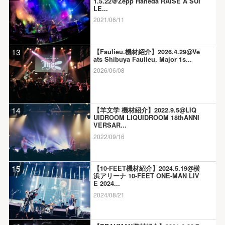
1.5.22＠Zepp Haneda RAISE A SUI
LE...
2021/06/11
13
【Faulieu.機材紹介】2026.4.29@Ve
ats Shibuya Faulieu. Major 1s...
2026/06/08
14
【羊文学 機材紹介】2022.9.5@LIQ
UIDROOM LIQUIDROOM 18thANNI
VERSAR...
2022/09/16
15
【10-FEET機材紹介】2024.5.19@横
浜アリーナ 10-FEET ONE-MAN LIV
E 2024...
2024/08/21