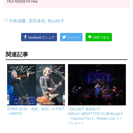
HDI-50032/Hi-Res
中林成爾
|
原田達也
|
牧山純子
facebookでシェア
ツイート
LINEで送る
関連記事
STAGE Vol.24 《表紙・巻頭》10-FEET
【牧山純子 楽器紹介】
／NAOTO
2024.6.11@COTTON CLUB 牧山純子
『Classical Trio 2』Release Live ライ
ブレポート