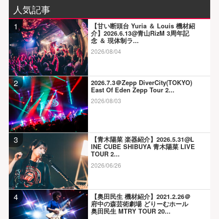
人気記事
1
【甘い断頭台 Yuria ＆ Louis 機材紹
介】2026.6.13@青山RizM 3周年記
念 ＆ 現体制ラ...
2026/08/04
2
2026.7.3＠Zepp DiverCity(TOKYO)
East Of Eden Zepp Tour 2...
2026/08/03
3
【青木陽菜 楽器紹介】2026.5.31@L
INE CUBE SHIBUYA 青木陽菜 LIVE
TOUR 2...
2026/06/26
4
【奥田民生 機材紹介】2021.2.26＠
府中の森芸術劇場 どりーむホール
奥田民生 MTRY TOUR 20...