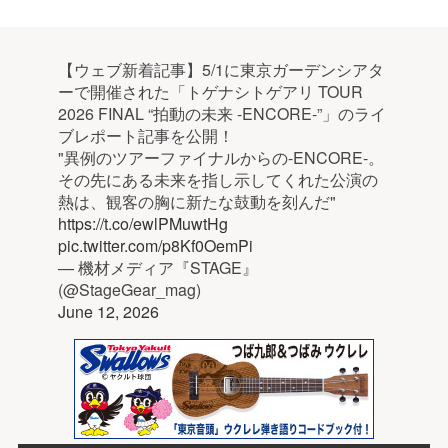
【ウェブ新着記事】5/1に東京ガーデンシアタ
ーで開催された「トゲナシトゲアリ TOUR
2026 FINAL “拍動の未来 -ENCORE-”」のライ
ブレポート記事を公開！
"異例のツアーファイナルからの-ENCORE-。
その先にある未来を指し示してくれた公演の
熱は、観客の胸に新たな鼓動を刻んだ"
https://t.co/ewlPMuwtHg
pic.twitter.com/p8Kf0OemPi
— 機材メディア『STAGE』
(@StageGear_mag)
June 12, 2026