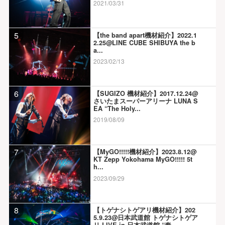
2021/03/31
5
【the band apart機材紹介】2022.1
2.25@LINE CUBE SHIBUYA the b
a...
2023/02/13
6
【SUGIZO 機材紹介】2017.12.24@
さいたまスーパーアリーナ LUNA S
EA “The Holy...
2019/08/09
7
【MyGO!!!!!機材紹介】2023.8.12@
KT Zepp Yokohama MyGO!!!!! 5t
h...
2023/09/29
8
【トゲナシトゲアリ機材紹介】202
5.9.23@日本武道館 トゲナシトゲア