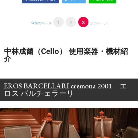
1
2
3
前のページ
次のページ
中林成爾（Cello） 使用楽器・機材紹
介
EROS BARCELLARI cremona 2001 エ
ロス バルチェラーリ