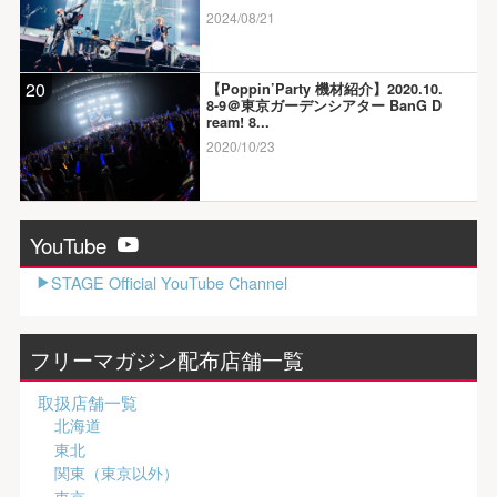
2024/08/21
20
【Poppin’Party 機材紹介】2020.10.
8-9＠東京ガーデンシアター BanG D
ream! 8...
2020/10/23
YouTube
STAGE Official YouTube Channel
フリーマガジン配布店舗一覧
取扱店舗一覧
北海道
東北
関東（東京以外）
東京