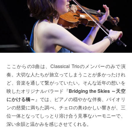
ここからの3曲は、Classical Trioのメンバーのみで演
奏。大切な人たちが旅立ってしまうことが多かったけれ
ど、音楽を通して繋がっていたい。そんな近年の想いを
映したオリジナルバラード『
Bridging the Skies ～天空
にかける橋～
』では、ピアノの穏やかな伴奏、バイオリ
ンの慈愛に満ちた調べ、チェロの奥ゆかしい響きが、三
位一体となってしっとり溶け合う見事なハーモニーで、
深い余韻と温かみを感じさせてくれる。