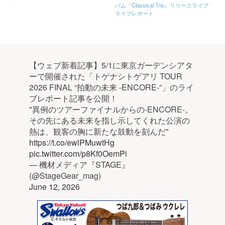
バム『Classical Trio』リリースライブ
ライブレポート
【ウェブ新着記事】5/1に東京ガーデンシアタ
ーで開催された「トゲナシトゲアリ TOUR
2026 FINAL “拍動の未来 -ENCORE-”」のライ
ブレポート記事を公開！
"異例のツアーファイナルからの-ENCORE-。
その先にある未来を指し示してくれた公演の
熱は、観客の胸に新たな鼓動を刻んだ"
https://t.co/ewlPMuwtHg
pic.twitter.com/p8Kf0OemPi
— 機材メディア『STAGE』
(@StageGear_mag)
June 12, 2026