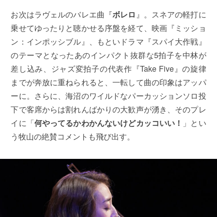
お次はラヴェルのバレエ曲『
ボレロ
』。スネアの軽打に
乗せてゆったりと聴かせる序盤を経て、映画『ミッショ
ン：インポッシブル』、もといドラマ『スパイ大作戦』
のテーマとなったあのインパクト抜群な5拍子を中林が
差し込み、ジャズ変拍子の代表作『Take Five』の旋律
までが奔放に重ねられると、一転して曲の印象はアッパ
ーに。さらに、海沼のワイルドなパーカッションソロ投
下で客席からは割れんばかりの大歓声が湧き、そのプレ
イに「
何やってるかわかんないけどカッコいい！
」とい
う牧山の絶賛コメントも飛び出す。