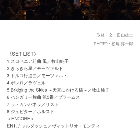
取材・文：田山雄士
PHOTO：松尾 淳一郎
《SET LIST》
1.スロベニア組曲 風／牧山純子
2.きらきら星／モーツァルト
3.トルコ行進曲／モーツァルト
4.ボレロ／ラヴェル
5.Bridging the Skies ～天空にかける橋～／牧山純子
6.ハンガリー舞曲 第5番／ブラームス
7.ラ・カンパネラ／リスト
8.ジュピター／ホルスト
＜ENCORE＞
EN1.チャルダッシュ／ヴィットリオ・モンティ