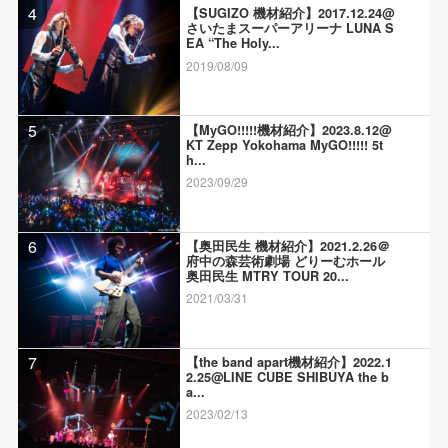
4
【SUGIZO 機材紹介】2017.12.24@
さいたまスーパーアリーナ LUNA S
EA “The Holy...
2019/08/09
5
【MyGO!!!!!機材紹介】2023.8.12@
KT Zepp Yokohama MyGO!!!!! 5t
h...
2023/09/29
6
【奥田民生 機材紹介】2021.2.26＠
府中の森芸術劇場 どりーむホール
奥田民生 MTRY TOUR 20...
2021/03/31
7
【the band apart機材紹介】2022.1
2.25@LINE CUBE SHIBUYA the b
a...
2023/02/13