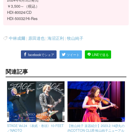
￥3,500～（税込）
HDI-80024/CD
HDI-50032/Hi-Res
中林成爾
|
原田達也
|
海沼正利
|
牧山純子
facebookでシェア
ツイート
LINEで送る
関連記事
STAGE Vol.24 《表紙・巻頭》10-FEET
【牧山純子 楽器紹介】2023.2.14@丸の
／NAOTO
内COTTON CLUB 牧山純子ニューアル