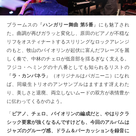
ブラームスの『
ハンガリー舞曲 第5番
』にも魅了され
た。曲調が再びガラッと変化し、原田のピアノが不穏な
リフをオスティナートするスリリングなロックアレンジ
のもと、牧山のバイオリンが起伏に富んだフレーズを麗
しく奏で、中林のチェロが低音部を揺るぎなく支える。
フジコ・ヘミングの十八番としても知られるリストの
『
ラ・カンパネラ
』（オリジナルはパガニーニ）になれ
ば、同級生トリオのアンサンブルはますます冴えわた
り、美しさと退廃、両立しないムードの双方が表情豊か
に伝わってくるかのよう。
「
ピアノ、チェロ、バイオリンの編成だと、やはりクラ
シック要素が強くなるんですけども、今回のアルバムは
ジャズのグルーヴ感、ドラム＆パーカッションを録音に