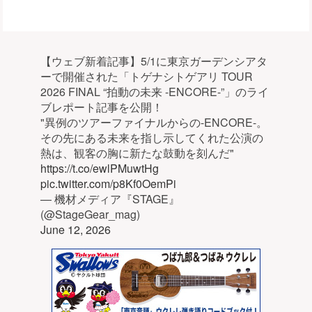
【ウェブ新着記事】5/1に東京ガーデンシアタ
ーで開催された「トゲナシトゲアリ TOUR
2026 FINAL “拍動の未来 -ENCORE-”」のライ
ブレポート記事を公開！
"異例のツアーファイナルからの-ENCORE-。
その先にある未来を指し示してくれた公演の
熱は、観客の胸に新たな鼓動を刻んだ"
https://t.co/ewlPMuwtHg
pic.twitter.com/p8Kf0OemPi
— 機材メディア『STAGE』
(@StageGear_mag)
June 12, 2026