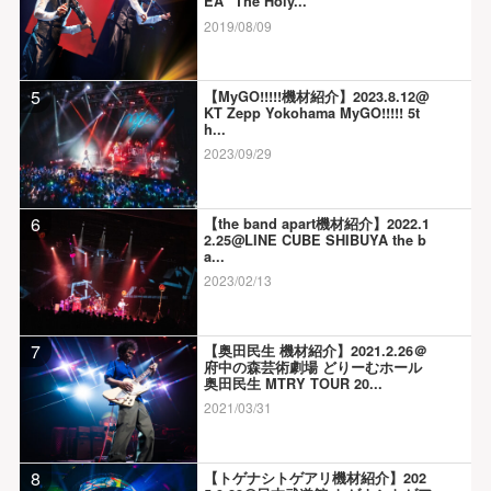
EA “The Holy...
2019/08/09
5
【MyGO!!!!!機材紹介】2023.8.12@
KT Zepp Yokohama MyGO!!!!! 5t
h...
2023/09/29
6
【the band apart機材紹介】2022.1
2.25@LINE CUBE SHIBUYA the b
a...
2023/02/13
7
【奥田民生 機材紹介】2021.2.26＠
府中の森芸術劇場 どりーむホール
奥田民生 MTRY TOUR 20...
2021/03/31
8
【トゲナシトゲアリ機材紹介】202