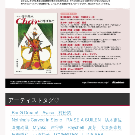
アーティストタグ
BanG Dream!
Ayasa
村松拓
Nothing's Carved In Stone
RAISE A SUILEN
紡木吏佐
倉知玲鳳
Miyako
岸谷香
Raychell
夏芽
大喜多崇規
日向秀和
小原莉子
LOVEBITES
LUNA SEA