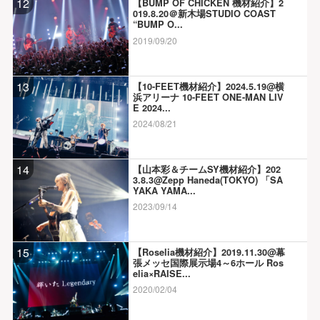
12
【BUMP OF CHICKEN 機材紹介】2
019.8.20＠新木場STUDIO COAST
“BUMP O...
2019/09/20
13
【10-FEET機材紹介】2024.5.19@横
浜アリーナ 10-FEET ONE-MAN LIV
E 2024...
2024/08/21
14
【山本彩＆チームSY機材紹介】202
3.8.3@Zepp Haneda(TOKYO) 「SA
YAKA YAMA...
2023/09/14
15
【Roselia機材紹介】2019.11.30@幕
張メッセ国際展示場4～6ホール Ros
elia×RAISE...
2020/02/04