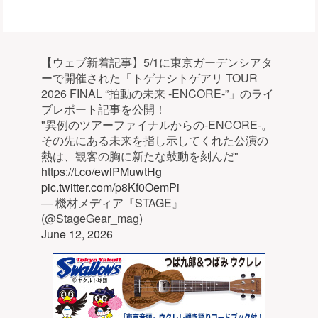
【ウェブ新着記事】5/1に東京ガーデンシアタ
ーで開催された「トゲナシトゲアリ TOUR
2026 FINAL “拍動の未来 -ENCORE-”」のライ
ブレポート記事を公開！
"異例のツアーファイナルからの-ENCORE-。
その先にある未来を指し示してくれた公演の
熱は、観客の胸に新たな鼓動を刻んだ"
https://t.co/ewlPMuwtHg
pic.twitter.com/p8Kf0OemPi
— 機材メディア『STAGE』
(@StageGear_mag)
June 12, 2026