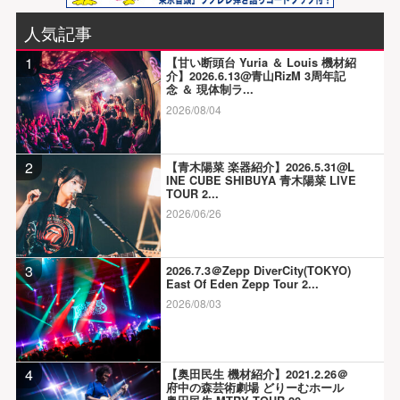
人気記事
1
【甘い断頭台 Yuria ＆ Louis 機材紹
介】2026.6.13@青山RizM 3周年記
念 ＆ 現体制ラ...
2026/08/04
2
【青木陽菜 楽器紹介】2026.5.31@L
INE CUBE SHIBUYA 青木陽菜 LIVE
TOUR 2...
2026/06/26
3
2026.7.3＠Zepp DiverCity(TOKYO)
East Of Eden Zepp Tour 2...
2026/08/03
4
【奥田民生 機材紹介】2021.2.26＠
府中の森芸術劇場 どりーむホール