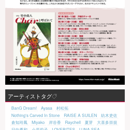
アーティストタグ
BanG Dream!
Ayasa
村松拓
Nothing's Carved In Stone
RAISE A SUILEN
紡木吏佐
倉知玲鳳
Miyako
岸谷香
Raychell
夏芽
大喜多崇規
日向秀和
小原莉子
LOVEBITES
LUNA SEA