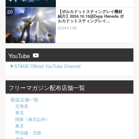
20
【ポルカドットスティングレイ機材
紹介】2024.10.15@Zepp Haneda ポ
ルカドットスティングレイ...
2024/11/30
YouTube
STAGE Official YouTube Channel
フリーマガジン配布店舗一覧
取扱店舗一覧
北海道
東北
関東（東京以外）
東京
甲信越・北陸
東海