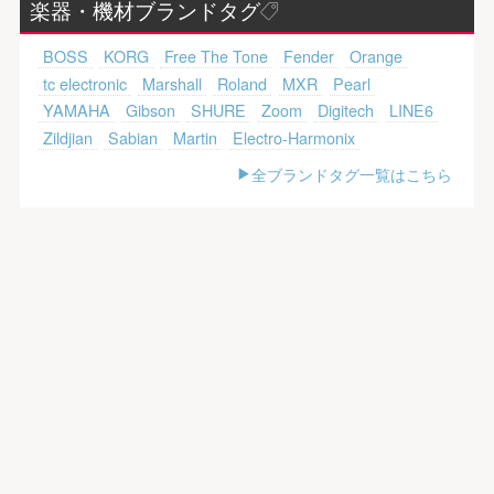
楽器・機材ブランドタグ
BOSS
KORG
Free The Tone
Fender
Orange
tc electronic
Marshall
Roland
MXR
Pearl
YAMAHA
Gibson
SHURE
Zoom
Digitech
LINE6
Zildjian
Sabian
Martin
Electro-Harmonix
全ブランドタグ一覧はこちら