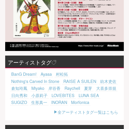
アーティストタグ
BanG Dream!
Ayasa
村松拓
Nothing's Carved In Stone
RAISE A SUILEN
紡木吏佐
倉知玲鳳
Miyako
岸谷香
Raychell
夏芽
大喜多崇規
日向秀和
小原莉子
LOVEBITES
LUNA SEA
SUGIZO
生形真一
INORAN
Morfonica
全アーティストタグ一覧はこちら