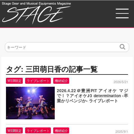
検
索
タグ: 三田萌日香の記事一覧
WEB限定
ライブレポート
機材紹介
2026/5/21
2026.4.22＠豊洲PIT アイオケ マジ
で！？アイオケ♪3 determination -卒
業かリベンジか- ライブレポート
WEB限定
ライブレポート
機材紹介
2025/9/1