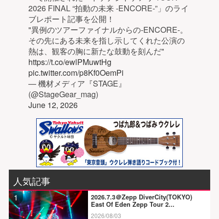
2026 FINAL “拍動の未来 -ENCORE-”」のライ
ブレポート記事を公開！
"異例のツアーファイナルからの-ENCORE-。
その先にある未来を指し示してくれた公演の
熱は、観客の胸に新たな鼓動を刻んだ"
https://t.co/ewlPMuwtHg
pic.twitter.com/p8Kf0OemPi
— 機材メディア『STAGE』
(@StageGear_mag)
June 12, 2026
人気記事
1
2026.7.3＠Zepp DiverCity(TOKYO)
East Of Eden Zepp Tour 2...
2026/08/03