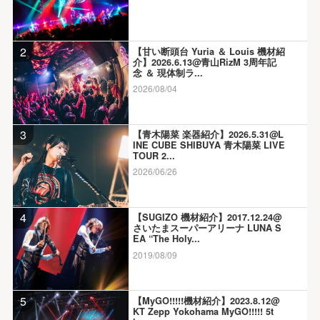
2
【甘い断頭台 Yuria ＆ Louis 機材紹
介】2026.6.13@青山RizM 3周年記
念 ＆ 現体制ラ...
2026/08/04
3
【青木陽菜 楽器紹介】2026.5.31@L
INE CUBE SHIBUYA 青木陽菜 LIVE
TOUR 2...
2026/06/26
4
【SUGIZO 機材紹介】2017.12.24@
さいたまスーパーアリーナ LUNA S
EA “The Holy...
2019/08/09
5
【MyGO!!!!!機材紹介】2023.8.12@
KT Zepp Yokohama MyGO!!!!! 5t