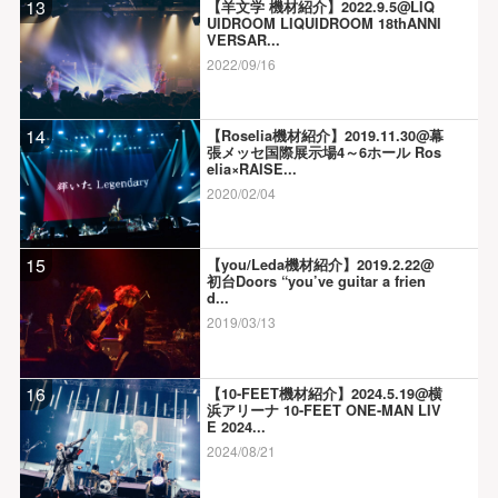
13
【羊文学 機材紹介】2022.9.5@LIQ
UIDROOM LIQUIDROOM 18thANNI
VERSAR...
2022/09/16
14
【Roselia機材紹介】2019.11.30@幕
張メッセ国際展示場4～6ホール Ros
elia×RAISE...
2020/02/04
15
【you/Leda機材紹介】2019.2.22@
初台Doors “you’ve guitar a frien
d...
2019/03/13
16
【10-FEET機材紹介】2024.5.19@横
浜アリーナ 10-FEET ONE-MAN LIV
E 2024...
2024/08/21