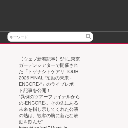
検
索
【ウェブ新着記事】5/1に東京
ガーデンシアターで開催され
た「トゲナシトゲアリ TOUR
2026 FINAL “拍動の未来 -
ENCORE-”」のライブレポー
ト記事を公開！
"異例のツアーファイナルから
の-ENCORE-。その先にある
未来を指し示してくれた公演
の熱は、観客の胸に新たな鼓
動を刻んだ"
https://t.co/ewlPMuwtHg