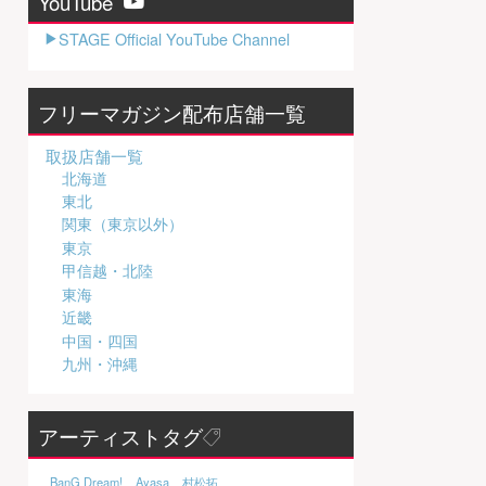
YouTube
STAGE Official YouTube Channel
フリーマガジン配布店舗一覧
取扱店舗一覧
北海道
東北
関東（東京以外）
東京
甲信越・北陸
東海
近畿
中国・四国
九州・沖縄
アーティストタグ
BanG Dream!
Ayasa
村松拓