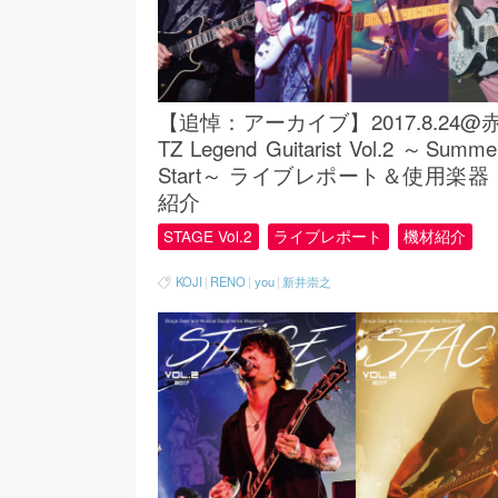
【追悼：アーカイブ】2017.8.24@赤
TZ Legend Guitarist Vol.2 ～Summe
Start～ ライブレポート＆使用楽
紹介
STAGE Vol.2
ライブレポート
機材紹介
KOJI
|
RENO
|
you
|
新井崇之