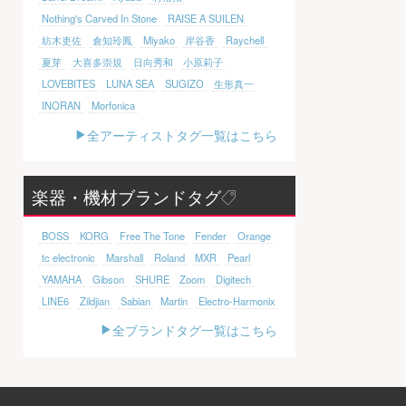
Nothing's Carved In Stone
RAISE A SUILEN
紡木吏佐
倉知玲鳳
Miyako
岸谷香
Raychell
夏芽
大喜多崇規
日向秀和
小原莉子
LOVEBITES
LUNA SEA
SUGIZO
生形真一
INORAN
Morfonica
全アーティストタグ一覧はこちら
楽器・機材ブランドタグ
BOSS
KORG
Free The Tone
Fender
Orange
tc electronic
Marshall
Roland
MXR
Pearl
YAMAHA
Gibson
SHURE
Zoom
Digitech
LINE6
Zildjian
Sabian
Martin
Electro-Harmonix
全ブランドタグ一覧はこちら