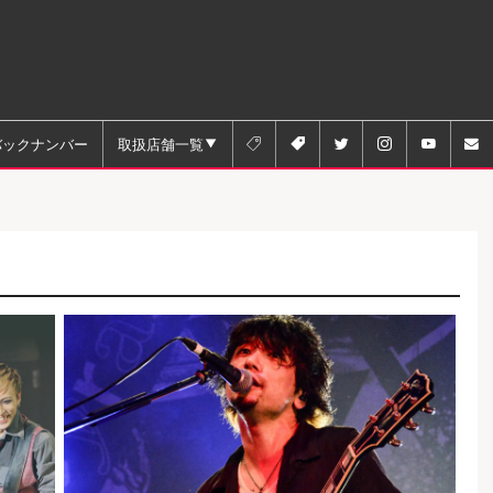
バックナンバー
取扱店舗一覧





