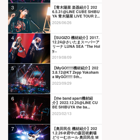
3
【青木陽菜 楽器紹介】202
6.5.31@LINE CUBE SHIBU
YA 青木陽菜 LIVE TOUR 2...
2026/06/26
4
【SUGIZO 機材紹介】2017.
12.24@さいたまスーパーア
リーナ LUNA SEA “The Hol
y...
2019/08/09
5
【MyGO!!!!!機材紹介】202
3.8.12@KT Zepp Yokoham
a MyGO!!!!! 5th...
2023/09/29
6
【the band apart機材紹
介】2022.12.25@LINE CU
BE SHIBUYA the ba...
2023/02/13
7
【奥田民生 機材紹介】202
1.2.26＠府中の森芸術劇場
どりーむホール 奥田民生 M