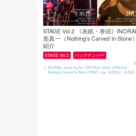
STAGE Vol.2 《表紙・巻頭》INOR
形真一（Nothing’s Carved In Ston
紹介
STAGE Vol.2
バックナンバー
2
INORAN
|
Janne Da Arc
|
KEYTALK
|
KOJI
|
LIPHLICH
|
Nothing's Carved In Stone
|
RENO
|
you
|
新井崇之
|
生形真