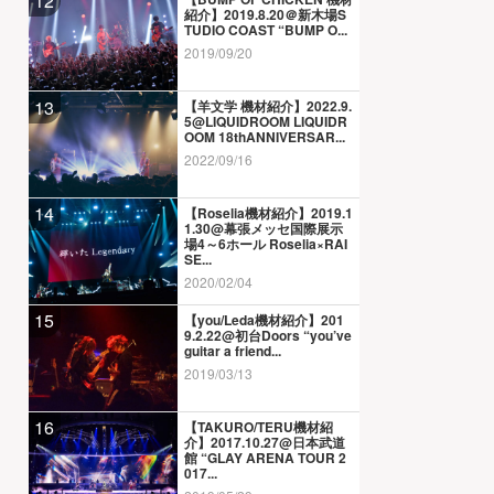
12
紹介】2019.8.20＠新木場S
TUDIO COAST “BUMP O...
2019/09/20
13
【羊文学 機材紹介】2022.9.
5@LIQUIDROOM LIQUIDR
OOM 18thANNIVERSAR...
2022/09/16
14
【Roselia機材紹介】2019.1
1.30@幕張メッセ国際展示
場4～6ホール Roselia×RAI
SE...
2020/02/04
15
【you/Leda機材紹介】201
9.2.22@初台Doors “you’ve
guitar a friend...
2019/03/13
16
【TAKURO/TERU機材紹
介】2017.10.27@日本武道
館 “GLAY ARENA TOUR 2
017...