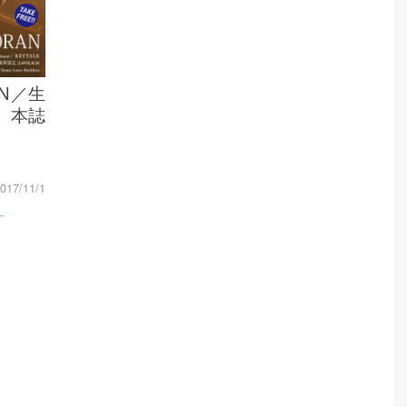
AN／生
e） 本誌
017/11/1
一