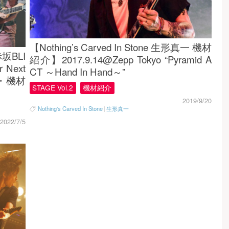
【Nothing’s Carved In Stone 生形真一 機材
坂BLI
紹介】2017.9.14@Zepp Tokyo “Pyramid A
r Next
CT ～Hand In Hand～”
器・機材
STAGE Vol.2
機材紹介
2019/9/20
Nothing's Carved In Stone
|
生形真一
2022/7/5