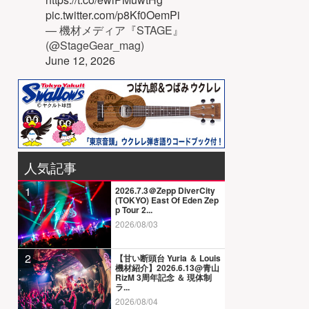
pic.twitter.com/p8Kf0OemPi
— 機材メディア『STAGE』
(@StageGear_mag)
June 12, 2026
人気記事
1
2026.7.3＠Zepp DiverCity
(TOKYO) East Of Eden Zep
p Tour 2...
2026/08/03
2
【甘い断頭台 Yuria ＆ Louis
機材紹介】2026.6.13@青山
RizM 3周年記念 ＆ 現体制
ラ...
2026/08/04