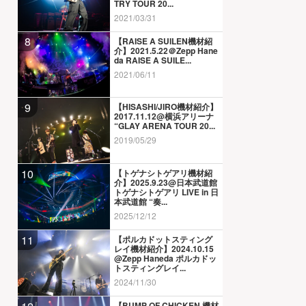
TRY TOUR 20...
2021/03/31
8
【RAISE A SUILEN機材紹
介】2021.5.22＠Zepp Hane
da RAISE A SUILE...
2021/06/11
9
【HISASHI/JIRO機材紹介】
2017.11.12@横浜アリーナ
“GLAY ARENA TOUR 20...
2019/05/29
10
【トゲナシトゲアリ機材紹
介】2025.9.23@日本武道館
トゲナシトゲアリ LIVE in 日
本武道館 “奏...
2025/12/12
11
【ポルカドットスティング
レイ機材紹介】2024.10.15
@Zepp Haneda ポルカドッ
トスティングレイ...
2024/11/30
【BUMP OF CHICKEN 機材