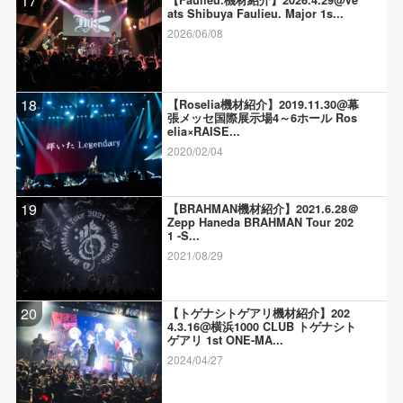
17
ats Shibuya Faulieu. Major 1s...
2026/06/08
18
【Roselia機材紹介】2019.11.30@幕
張メッセ国際展示場4～6ホール Ros
elia×RAISE...
2020/02/04
19
【BRAHMAN機材紹介】2021.6.28＠
Zepp Haneda BRAHMAN Tour 202
1 -S...
2021/08/29
20
【トゲナシトゲアリ機材紹介】202
4.3.16@横浜1000 CLUB トゲナシト
ゲアリ 1st ONE-MA...
2024/04/27