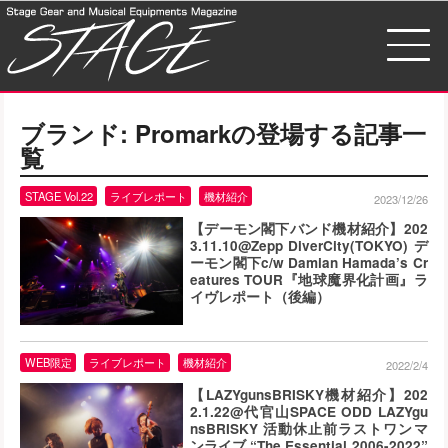
ブランド:
Promark
の登場する記事一
覧
STAGE Vol.22
ライブレポート
機材紹介
2023/12/26
【デーモン閣下バンド機材紹介】202
3.11.10@Zepp DiverCity(TOKYO) デ
ーモン閣下c/w Damian Hamada’s Cr
eatures TOUR『地球魔界化計画』ラ
イヴレポート（後編）
WEB限定
ライブレポート
機材紹介
2022/2/4
【LAZYgunsBRISKY機材紹介】202
2.1.22@代官山SPACE ODD LAZYgu
nsBRISKY 活動休止前ラストワンマ
ンライブ “The Essential 2006-2022”