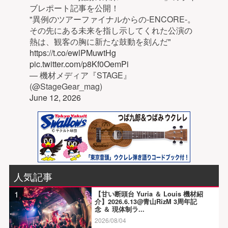
ブレポート記事を公開！
"異例のツアーファイナルからの-ENCORE-。
その先にある未来を指し示してくれた公演の
熱は、観客の胸に新たな鼓動を刻んだ"
https://t.co/ewlPMuwtHg
pic.twitter.com/p8Kf0OemPi
— 機材メディア『STAGE』
(@StageGear_mag)
June 12, 2026
人気記事
1
【甘い断頭台 Yuria ＆ Louis 機材紹
介】2026.6.13@青山RizM 3周年記
念 ＆ 現体制ラ...
2026/08/04