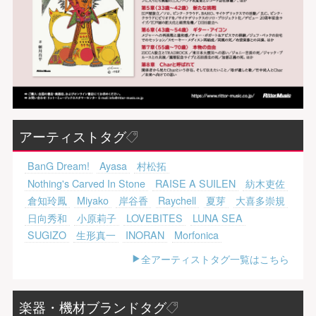
アーティストタグ
BanG Dream!
Ayasa
村松拓
Nothing's Carved In Stone
RAISE A SUILEN
紡木吏佐
倉知玲鳳
Miyako
岸谷香
Raychell
夏芽
大喜多崇規
日向秀和
小原莉子
LOVEBITES
LUNA SEA
SUGIZO
生形真一
INORAN
Morfonica
全アーティストタグ一覧はこちら
楽器・機材ブランドタグ