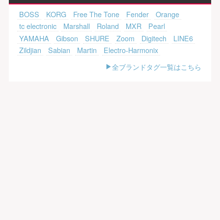
BOSS
KORG
Free The Tone
Fender
Orange
tc electronic
Marshall
Roland
MXR
Pearl
YAMAHA
Gibson
SHURE
Zoom
Digitech
LINE6
Zildjian
Sabian
Martin
Electro-Harmonix
全ブランドタグ一覧はこちら