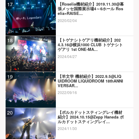
17
【Roselia機材紹介】2019.11.30@幕
張メッセ国際展示場4～6ホール Ros
elia×RAISE...
2020/02/04
18
【トゲナシトゲアリ機材紹介】202
4.3.16@横浜1000 CLUB トゲナシト
ゲアリ 1st ONE-MA...
2024/04/27
19
【羊文学 機材紹介】2022.9.5@LIQ
UIDROOM LIQUIDROOM 18thANNI
VERSAR...
2022/09/16
20
【ポルカドットスティングレイ機材
紹介】2024.10.15@Zepp Haneda ポ
ルカドットスティングレイ...
2024/11/30