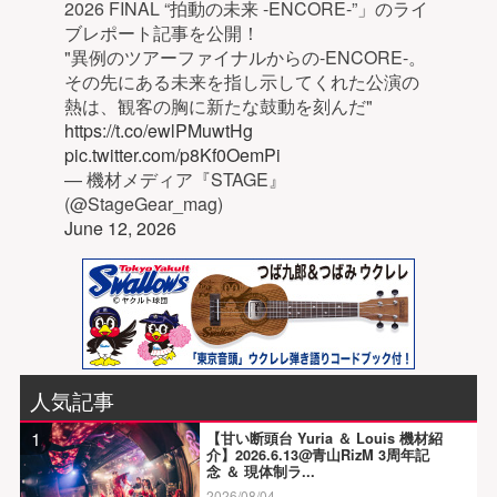
2026 FINAL “拍動の未来 -ENCORE-”」のライ
ブレポート記事を公開！
"異例のツアーファイナルからの-ENCORE-。
その先にある未来を指し示してくれた公演の
熱は、観客の胸に新たな鼓動を刻んだ"
https://t.co/ewlPMuwtHg
pic.twitter.com/p8Kf0OemPi
— 機材メディア『STAGE』
(@StageGear_mag)
June 12, 2026
人気記事
1
【甘い断頭台 Yuria ＆ Louis 機材紹
介】2026.6.13@青山RizM 3周年記
念 ＆ 現体制ラ...
2026/08/04