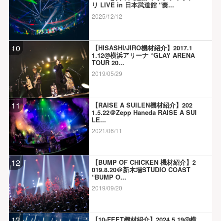
リ LIVE in 日本武道館 “奏...
2025/12/12
10
【HISASHI/JIRO機材紹介】2017.1
1.12@横浜アリーナ “GLAY ARENA
TOUR 20...
2019/05/29
11
【RAISE A SUILEN機材紹介】202
1.5.22＠Zepp Haneda RAISE A SUI
LE...
2021/06/11
12
【BUMP OF CHICKEN 機材紹介】2
019.8.20＠新木場STUDIO COAST
“BUMP O...
2019/09/20
13
【10-FEET機材紹介】2024.5.19@横