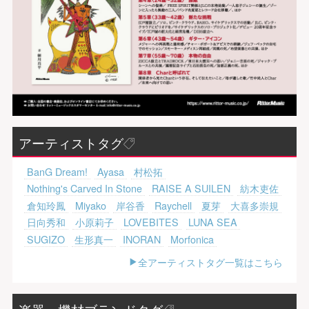
アーティストタグ
BanG Dream!
Ayasa
村松拓
Nothing's Carved In Stone
RAISE A SUILEN
紡木吏佐
倉知玲鳳
Miyako
岸谷香
Raychell
夏芽
大喜多崇規
日向秀和
小原莉子
LOVEBITES
LUNA SEA
SUGIZO
生形真一
INORAN
Morfonica
全アーティストタグ一覧はこちら