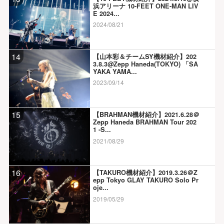
浜アリーナ 10-FEET ONE-MAN LIV
E 2024...
2024/08/21
14
【山本彩＆チームSY機材紹介】202
3.8.3@Zepp Haneda(TOKYO) 「SA
YAKA YAMA...
2023/09/14
15
【BRAHMAN機材紹介】2021.6.28＠
Zepp Haneda BRAHMAN Tour 202
1 -S...
2021/08/29
16
【TAKURO機材紹介】2019.3.26＠Z
epp Tokyo GLAY TAKURO Solo Pr
oje...
2019/05/29