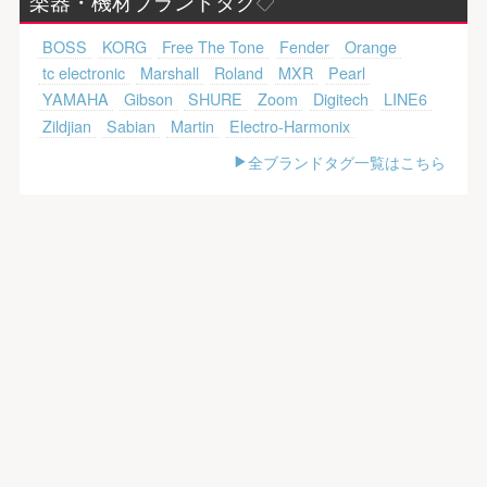
楽器・機材ブランドタグ
BOSS
KORG
Free The Tone
Fender
Orange
tc electronic
Marshall
Roland
MXR
Pearl
YAMAHA
Gibson
SHURE
Zoom
Digitech
LINE6
Zildjian
Sabian
Martin
Electro-Harmonix
全ブランドタグ一覧はこちら