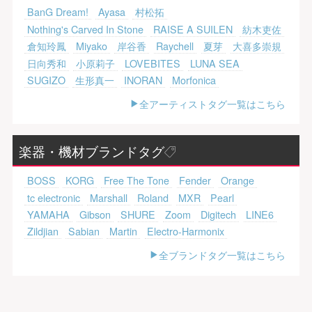
BanG Dream!
Ayasa
村松拓
Nothing's Carved In Stone
RAISE A SUILEN
紡木吏佐
倉知玲鳳
Miyako
岸谷香
Raychell
夏芽
大喜多崇規
日向秀和
小原莉子
LOVEBITES
LUNA SEA
SUGIZO
生形真一
INORAN
Morfonica
全アーティストタグ一覧はこちら
楽器・機材ブランドタグ
BOSS
KORG
Free The Tone
Fender
Orange
tc electronic
Marshall
Roland
MXR
Pearl
YAMAHA
Gibson
SHURE
Zoom
Digitech
LINE6
Zildjian
Sabian
Martin
Electro-Harmonix
全ブランドタグ一覧はこちら