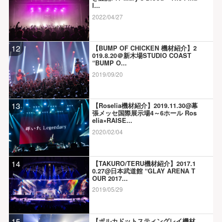
l...
2022/04/27
12
【BUMP OF CHICKEN 機材紹介】2
019.8.20＠新木場STUDIO COAST
“BUMP O...
2019/09/20
13
【Roselia機材紹介】2019.11.30@幕
張メッセ国際展示場4～6ホール Ros
elia×RAISE...
2020/02/04
14
【TAKURO/TERU機材紹介】2017.1
0.27@日本武道館 “GLAY ARENA T
OUR 2017...
2019/05/29
15
【ポルカドットスティングレイ機材