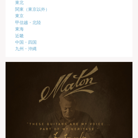
東北
関東（東京以外）
東京
甲信越・北陸
東海
近畿
中国・四国
九州・沖縄