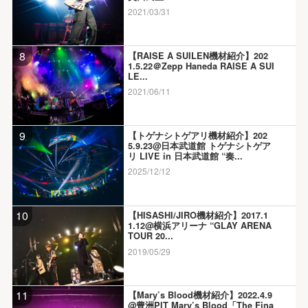
2021/03/31
8
【RAISE A SUILEN機材紹介】202
1.5.22＠Zepp Haneda RAISE A SUI
LE...
2021/06/11
9
【トゲナシトゲアリ機材紹介】202
5.9.23@日本武道館 トゲナシトゲア
リ LIVE in 日本武道館 “奏...
2025/12/12
10
【HISASHI/JIRO機材紹介】2017.1
1.12@横浜アリーナ “GLAY ARENA
TOUR 20...
2019/05/29
11
【Mary’s Blood機材紹介】2022.4.9
@豊洲PIT Mary’s Blood「The Fina