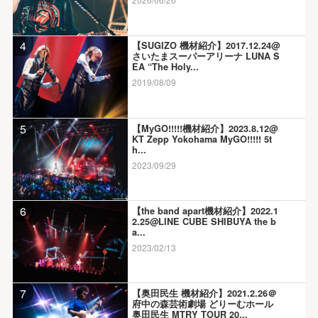
4
【SUGIZO 機材紹介】2017.12.24@
さいたまスーパーアリーナ LUNA S
EA “The Holy...
2019/08/09
5
【MyGO!!!!!機材紹介】2023.8.12@
KT Zepp Yokohama MyGO!!!!! 5t
h...
2023/09/29
6
【the band apart機材紹介】2022.1
2.25@LINE CUBE SHIBUYA the b
a...
2023/02/13
7
【奥田民生 機材紹介】2021.2.26＠
府中の森芸術劇場 どりーむホール
奥田民生 MTRY TOUR 20...