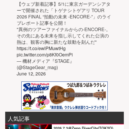
【ウェブ新着記事】5/1に東京ガーデンシアタ
ーで開催された「トゲナシトゲアリ TOUR
2026 FINAL “拍動の未来 -ENCORE-”」のライ
ブレポート記事を公開！
"異例のツアーファイナルからの-ENCORE-。
その先にある未来を指し示してくれた公演の
熱は、観客の胸に新たな鼓動を刻んだ"
https://t.co/ewlPMuwtHg
pic.twitter.com/p8Kf0OemPi
— 機材メディア『STAGE』
(@StageGear_mag)
June 12, 2026
人気記事
1
2026.7.3＠Zepp DiverCity(TOKYO)