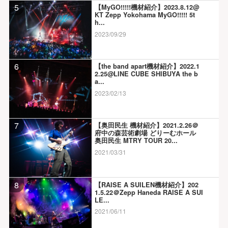
5
【MyGO!!!!!機材紹介】2023.8.12@
KT Zepp Yokohama MyGO!!!!! 5t
h...
2023/09/29
6
【the band apart機材紹介】2022.1
2.25@LINE CUBE SHIBUYA the b
a...
2023/02/13
7
【奥田民生 機材紹介】2021.2.26＠
府中の森芸術劇場 どりーむホール
奥田民生 MTRY TOUR 20...
2021/03/31
8
【RAISE A SUILEN機材紹介】202
1.5.22＠Zepp Haneda RAISE A SUI
LE...
2021/06/11