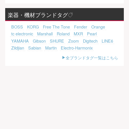
楽器・機材ブランドタグ
BOSS
KORG
Free The Tone
Fender
Orange
tc electronic
Marshall
Roland
MXR
Pearl
YAMAHA
Gibson
SHURE
Zoom
Digitech
LINE6
Zildjian
Sabian
Martin
Electro-Harmonix
全ブランドタグ一覧はこちら