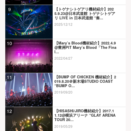
9
【トゲナシトゲアリ機材紹介】202
5.9.23@日本武道館 トゲナシトゲア
リ LIVE in 日本武道館 “奏...
2025/12/12
10
【Mary’s Blood機材紹介】2022.4.9
@豊洲PIT Mary’s Blood「The Fina
l...
2022/04/27
11
【BUMP OF CHICKEN 機材紹介】2
019.8.20＠新木場STUDIO COAST
“BUMP O...
2019/09/20
12
【HISASHI/JIRO機材紹介】2017.1
1.12@横浜アリーナ “GLAY ARENA
TOUR 20...
2019/05/29