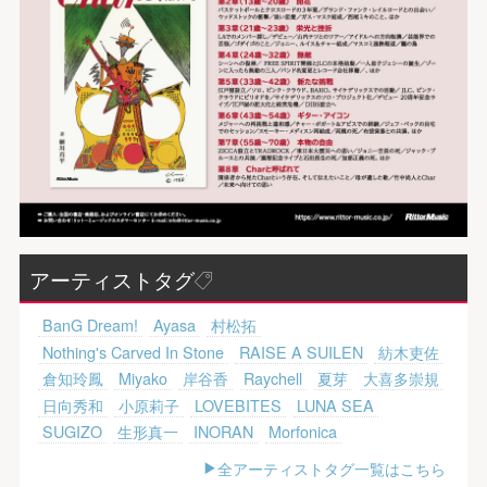
アーティストタグ
BanG Dream!
Ayasa
村松拓
Nothing's Carved In Stone
RAISE A SUILEN
紡木吏佐
倉知玲鳳
Miyako
岸谷香
Raychell
夏芽
大喜多崇規
日向秀和
小原莉子
LOVEBITES
LUNA SEA
SUGIZO
生形真一
INORAN
Morfonica
全アーティストタグ一覧はこちら