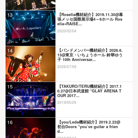
13
【Roselia機材紹介】2019.11.30@幕
張メッセ国際展示場4～6ホール Ros
elia×RAISE...
2020/02/04
14
【バンドメンバー機材紹介】2026.6.
13@東京・いちょうホール 鈴華ゆう
子 10th Anniversar...
2026/07/09
15
【TAKURO/TERU機材紹介】2017.1
0.27@日本武道館 “GLAY ARENA T
OUR 2017...
2019/05/29
16
【you/Leda機材紹介】2019.2.22@
初台Doors “you’ve guitar a frien
d...
2019/03/13