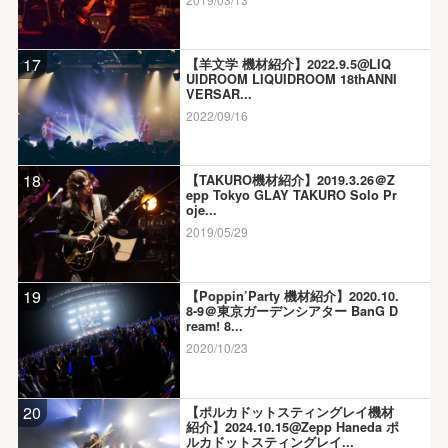
17
【羊文学 機材紹介】2022.9.5@LIQ
UIDROOM LIQUIDROOM 18thANNI
VERSAR...
2022/09/16
18
【TAKURO機材紹介】2019.3.26＠Z
epp Tokyo GLAY TAKURO Solo Pr
oje...
2019/05/29
19
【Poppin’Party 機材紹介】2020.10.
8-9＠東京ガーデンシアター BanG D
ream! 8...
2020/10/23
20
【ポルカドットスティングレイ機材
紹介】2024.10.15@Zepp Haneda ポ
ルカドットスティングレイ...