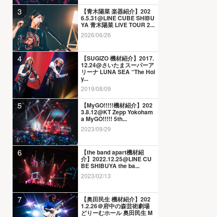
3
【青木陽菜 楽器紹介】202
6.5.31@LINE CUBE SHIBU
YA 青木陽菜 LIVE TOUR 2...
2026/06/26
4
【SUGIZO 機材紹介】2017.
12.24@さいたまスーパーア
リーナ LUNA SEA “The Hol
y...
2019/08/09
5
【MyGO!!!!!機材紹介】202
3.8.12@KT Zepp Yokoham
a MyGO!!!!! 5th...
2023/09/29
6
【the band apart機材紹
介】2022.12.25@LINE CU
BE SHIBUYA the ba...
2023/02/13
7
【奥田民生 機材紹介】202
1.2.26＠府中の森芸術劇場
どりーむホール 奥田民生 M