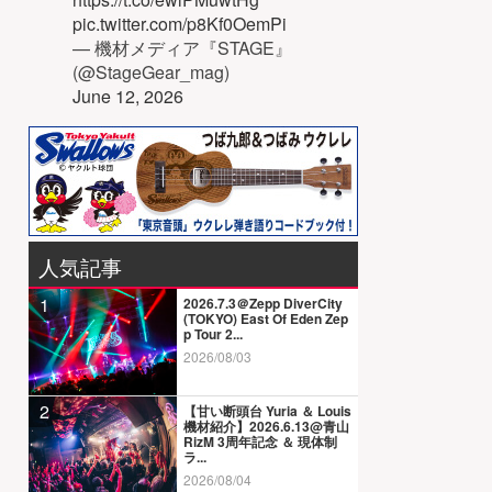
pic.twitter.com/p8Kf0OemPi
— 機材メディア『STAGE』
(@StageGear_mag)
June 12, 2026
人気記事
1
2026.7.3＠Zepp DiverCity
(TOKYO) East Of Eden Zep
p Tour 2...
2026/08/03
2
【甘い断頭台 Yuria ＆ Louis
機材紹介】2026.6.13@青山
RizM 3周年記念 ＆ 現体制
ラ...
2026/08/04