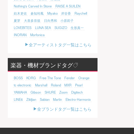
Nothing's Carved In Stone
RAISE A SUILEN
紡木吏佐
倉知玲鳳
Miyako
岸谷香
Raychell
夏芽
大喜多崇規
日向秀和
小原莉子
LOVEBITES
LUNA SEA
SUGIZO
生形真一
INORAN
Morfonica
全アーティストタグ一覧はこちら
楽器・機材ブランドタグ
BOSS
KORG
Free The Tone
Fender
Orange
tc electronic
Marshall
Roland
MXR
Pearl
YAMAHA
Gibson
SHURE
Zoom
Digitech
LINE6
Zildjian
Sabian
Martin
Electro-Harmonix
全ブランドタグ一覧はこちら