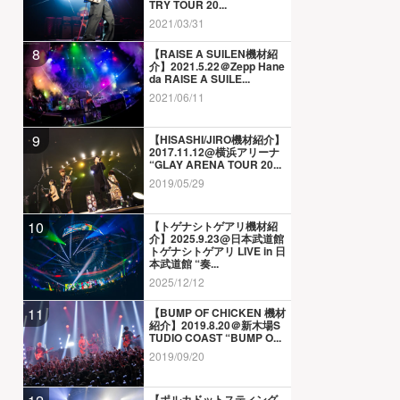
TRY TOUR 20...
2021/03/31
8
【RAISE A SUILEN機材紹
介】2021.5.22＠Zepp Hane
da RAISE A SUILE...
2021/06/11
9
【HISASHI/JIRO機材紹介】
2017.11.12@横浜アリーナ
“GLAY ARENA TOUR 20...
2019/05/29
10
【トゲナシトゲアリ機材紹
介】2025.9.23@日本武道館
トゲナシトゲアリ LIVE in 日
本武道館 “奏...
2025/12/12
11
【BUMP OF CHICKEN 機材
紹介】2019.8.20＠新木場S
TUDIO COAST “BUMP O...
2019/09/20
【ポルカドットスティング