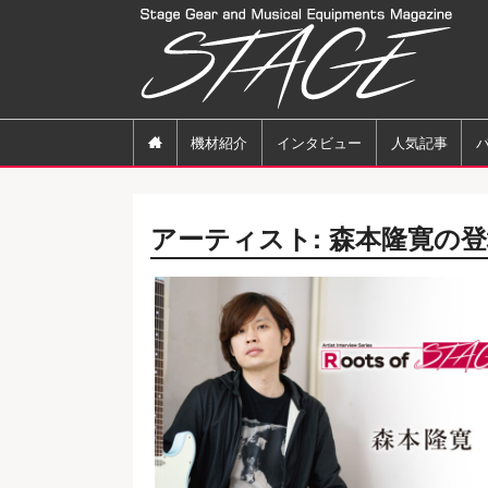

機材紹介
インタビュー
人気記事
アーティスト:
森本隆寛
の登