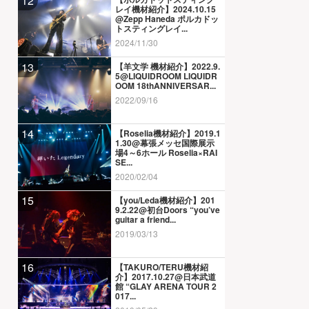
12
レイ機材紹介】2024.10.15
@Zepp Haneda ポルカドッ
トスティングレイ...
2024/11/30
13
【羊文学 機材紹介】2022.9.
5@LIQUIDROOM LIQUIDR
OOM 18thANNIVERSAR...
2022/09/16
14
【Roselia機材紹介】2019.1
1.30@幕張メッセ国際展示
場4～6ホール Roselia×RAI
SE...
2020/02/04
15
【you/Leda機材紹介】201
9.2.22@初台Doors “you’ve
guitar a friend...
2019/03/13
16
【TAKURO/TERU機材紹
介】2017.10.27@日本武道
館 “GLAY ARENA TOUR 2
017...