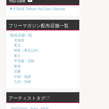
YouTube
STAGE Official YouTube Channel
フリーマガジン配布店舗一覧
取扱店舗一覧
北海道
東北
関東（東京以外）
東京
甲信越・北陸
東海
近畿
中国・四国
九州・沖縄
アーティストタグ
BanG Dream!
Ayasa
村松拓