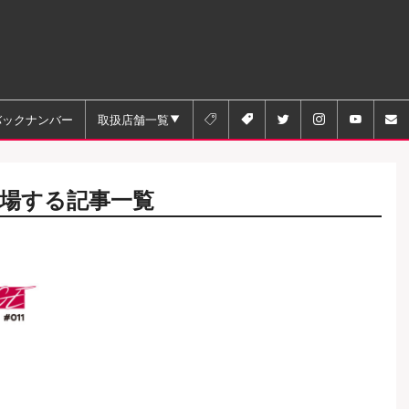
バックナンバー
取扱店舗一覧






場する記事一覧