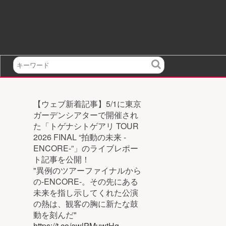
検
索
【ウェブ新着記事】5/1に東京
ガーデンシアターで開催され
た「トゲナシトゲアリ TOUR
2026 FINAL “拍動の未来 -
ENCORE-”」のライブレポー
ト記事を公開！
"異例のツアーファイナルから
の-ENCORE-。その先にある
未来を指し示してくれた公演
の熱は、観客の胸に新たな鼓
動を刻んだ"
https://t.co/ewlPMuwtHg